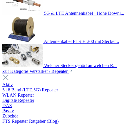
5G & LTE Antennenkabel - Hohe Downl...
Antennenkabel FTS-H 300 mit Stecker...
Welcher Stecker gehört an welchen R...
Zur Kategorie Verstärker / Repeater
Aktiv
5 | 6 Band (LTE,5G) Repeater
WLAN Repeater
Digitale Repeater
DAS
Passiv
Zubehör
FTS Repeater Ratgeber (Blog)