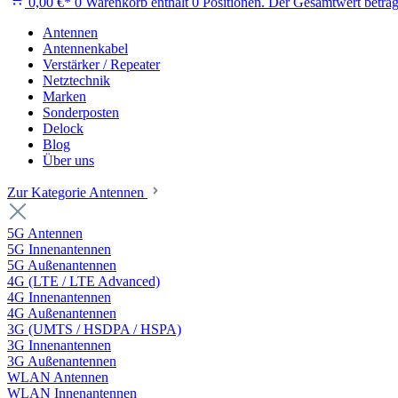
0,00 €*
0
Warenkorb enthält 0 Positionen. Der Gesamtwert beträg
Antennen
Antennenkabel
Verstärker / Repeater
Netztechnik
Marken
Sonderposten
Delock
Blog
Über uns
Zur Kategorie Antennen
5G Antennen
5G Innenantennen
5G Außenantennen
4G (LTE / LTE Advanced)
4G Innenantennen
4G Außenantennen
3G (UMTS / HSDPA / HSPA)
3G Innenantennen
3G Außenantennen
WLAN Antennen
WLAN Innenantennen