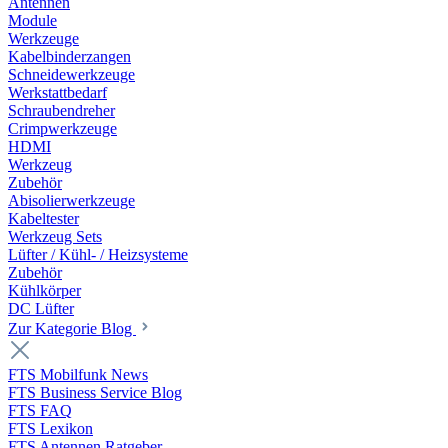
Antennen
Module
Werkzeuge
Kabelbinderzangen
Schneidewerkzeuge
Werkstattbedarf
Schraubendreher
Crimpwerkzeuge
HDMI
Werkzeug
Zubehör
Abisolierwerkzeuge
Kabeltester
Werkzeug Sets
Lüfter / Kühl- / Heizsysteme
Zubehör
Kühlkörper
DC Lüfter
Zur Kategorie Blog
FTS Mobilfunk News
FTS Business Service Blog
FTS FAQ
FTS Lexikon
FTS Antennen Ratgeber