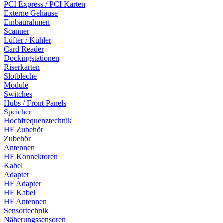
PCI Express / PCI Karten
Externe Gehäuse
Einbaurahmen
Scanner
Lüfter / Kühler
Card Reader
Dockingstationen
Riserkarten
Slotbleche
Module
Switches
Hubs / Front Panels
Speicher
Hochfrequenztechnik
HF Zubehör
Zubehör
Antennen
HF Konnektoren
Kabel
Adapter
HF Adapter
HF Kabel
HF Antennen
Sensortechnik
Näherungssensoren