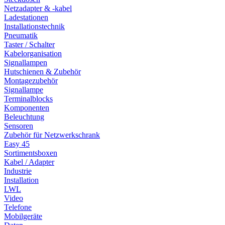
Netzadapter & -kabel
Ladestationen
Installationstechnik
Pneumatik
Taster / Schalter
Kabelorganisation
Signallampen
Hutschienen & Zubehör
Montagezubehör
Signallampe
Terminalblocks
Komponenten
Beleuchtung
Sensoren
Zubehör für Netzwerkschrank
Easy 45
Sortimentsboxen
Kabel / Adapter
Industrie
Installation
LWL
Video
Telefone
Mobilgeräte