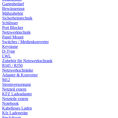
Gartenbedarf
Bewässerung
Mähzubehör
Sicherheitstechnik
Schlösser
Port Blocker
Netzwerktechnik
Panel Mount
Switches / Medienkonverter
Keystone
D-Type
LWL
Zubehör für Netzwerkschrank
RJ45 / RJ50
Netzwerkschränke
Adapter & Konverter
M12
Stromversorgung
Netzteil extern
KFZ Ladeadapter
Netzteile extern
Notebook
Kabelloses Laden
Kfz Ladegeräte
Steckdosen