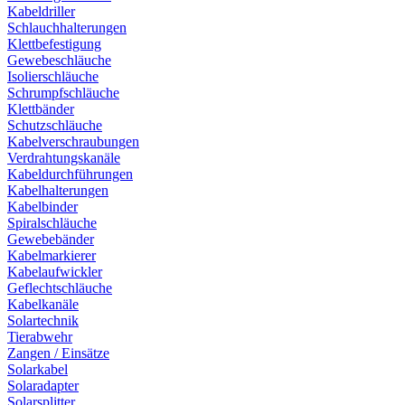
Kabeldriller
Schlauchhalterungen
Klettbefestigung
Gewebeschläuche
Isolierschläuche
Schrumpfschläuche
Klettbänder
Schutzschläuche
Kabelverschraubungen
Verdrahtungskanäle
Kabeldurchführungen
Kabelhalterungen
Kabelbinder
Spiralschläuche
Gewebebänder
Kabelmarkierer
Kabelaufwickler
Geflechtschläuche
Kabelkanäle
Solartechnik
Tierabwehr
Zangen / Einsätze
Solarkabel
Solaradapter
Solarsplitter