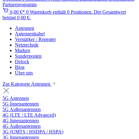
Partnerprogramm
0,00 €*
0
Warenkorb enthält 0 Positionen. Der Gesamtwert
beträgt 0,00 €.
Antennen
Antennenkabel
Verstärker / Repeater
Netztechnik
Marken
Sonderposten
Delock
Blog
Über uns
Zur Kategorie Antennen
5G Antennen
5G Innenantennen
5G Außenantennen
4G (LTE / LTE Advanced)
4G Innenantennen
4G Außenantennen
3G (UMTS / HSDPA / HSPA)
3G Innenantennen