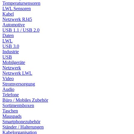
Temperatursensoren
LWL Sensoren
Kabel
Netzwerk RJ45
Automotive
USB 1.1 / USB 2.0
Daten
LWL
USB 3.0
Industrie
USB
Mobilgeräte
Netzwerk
Netzwerk LWL
Video
Stromversorgung
Audio
Telefone
Büro / Mobiles Zubehör
Sortimentsboxen
Taschen
Mauspads
Smartphonezubehör
Ständer / Halterungen
Kabelorganisation