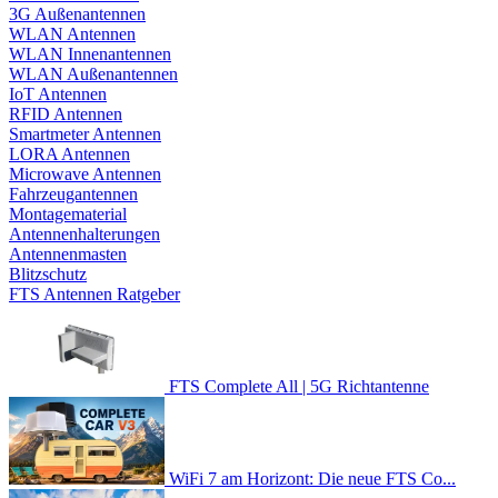
3G Außenantennen
WLAN Antennen
WLAN Innenantennen
WLAN Außenantennen
IoT Antennen
RFID Antennen
Smartmeter Antennen
LORA Antennen
Microwave Antennen
Fahrzeugantennen
Montagematerial
Antennenhalterungen
Antennenmasten
Blitzschutz
FTS Antennen Ratgeber
FTS Complete All | 5G Richtantenne
WiFi 7 am Horizont: Die neue FTS Co...