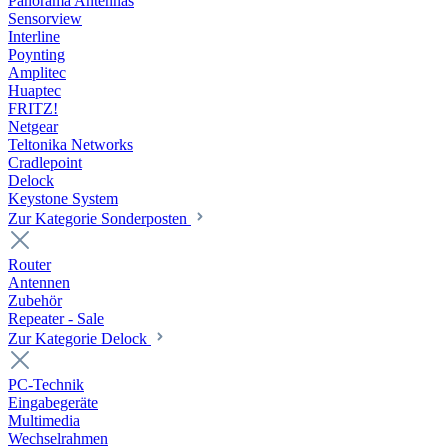
Panorama Antennas
Sensorview
Interline
Poynting
Amplitec
Huaptec
FRITZ!
Netgear
Teltonika Networks
Cradlepoint
Delock
Keystone System
Zur Kategorie Sonderposten
Router
Antennen
Zubehör
Repeater - Sale
Zur Kategorie Delock
PC-Technik
Eingabegeräte
Multimedia
Wechselrahmen