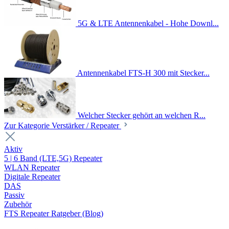
5G & LTE Antennenkabel - Hohe Downl...
Antennenkabel FTS-H 300 mit Stecker...
Welcher Stecker gehört an welchen R...
Zur Kategorie Verstärker / Repeater
Aktiv
5 | 6 Band (LTE,5G) Repeater
WLAN Repeater
Digitale Repeater
DAS
Passiv
Zubehör
FTS Repeater Ratgeber (Blog)