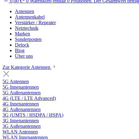
0,00 €*
0
Warenkorb enthält 0 Positionen. Der Gesamtwert beträg
Antennen
Antennenkabel
Verstärker / Repeater
Netztechnik
Marken
Sonderposten
Delock
Blog
Über uns
Zur Kategorie Antennen
5G Antennen
5G Innenantennen
5G Außenantennen
4G (LTE / LTE Advanced)
4G Innenantennen
4G Außenantennen
3G (UMTS / HSDPA / HSPA)
3G Innenantennen
3G Außenantennen
WLAN Antennen
WLAN Innenantennen