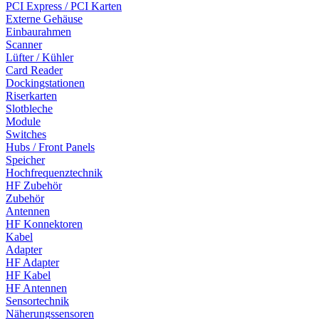
PCI Express / PCI Karten
Externe Gehäuse
Einbaurahmen
Scanner
Lüfter / Kühler
Card Reader
Dockingstationen
Riserkarten
Slotbleche
Module
Switches
Hubs / Front Panels
Speicher
Hochfrequenztechnik
HF Zubehör
Zubehör
Antennen
HF Konnektoren
Kabel
Adapter
HF Adapter
HF Kabel
HF Antennen
Sensortechnik
Näherungssensoren