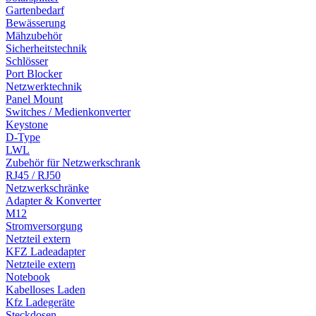
Gartenbedarf
Bewässerung
Mähzubehör
Sicherheitstechnik
Schlösser
Port Blocker
Netzwerktechnik
Panel Mount
Switches / Medienkonverter
Keystone
D-Type
LWL
Zubehör für Netzwerkschrank
RJ45 / RJ50
Netzwerkschränke
Adapter & Konverter
M12
Stromversorgung
Netzteil extern
KFZ Ladeadapter
Netzteile extern
Notebook
Kabelloses Laden
Kfz Ladegeräte
Steckdosen