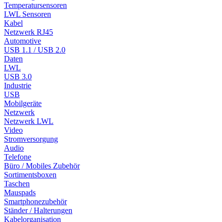
Temperatursensoren
LWL Sensoren
Kabel
Netzwerk RJ45
Automotive
USB 1.1 / USB 2.0
Daten
LWL
USB 3.0
Industrie
USB
Mobilgeräte
Netzwerk
Netzwerk LWL
Video
Stromversorgung
Audio
Telefone
Büro / Mobiles Zubehör
Sortimentsboxen
Taschen
Mauspads
Smartphonezubehör
Ständer / Halterungen
Kabelorganisation