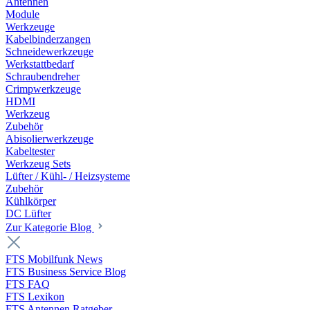
Antennen
Module
Werkzeuge
Kabelbinderzangen
Schneidewerkzeuge
Werkstattbedarf
Schraubendreher
Crimpwerkzeuge
HDMI
Werkzeug
Zubehör
Abisolierwerkzeuge
Kabeltester
Werkzeug Sets
Lüfter / Kühl- / Heizsysteme
Zubehör
Kühlkörper
DC Lüfter
Zur Kategorie Blog
FTS Mobilfunk News
FTS Business Service Blog
FTS FAQ
FTS Lexikon
FTS Antennen Ratgeber