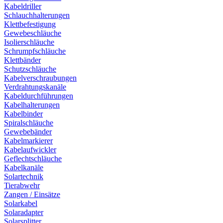
Kabeldriller
Schlauchhalterungen
Klettbefestigung
Gewebeschläuche
Isolierschläuche
Schrumpfschläuche
Klettbänder
Schutzschläuche
Kabelverschraubungen
Verdrahtungskanäle
Kabeldurchführungen
Kabelhalterungen
Kabelbinder
Spiralschläuche
Gewebebänder
Kabelmarkierer
Kabelaufwickler
Geflechtschläuche
Kabelkanäle
Solartechnik
Tierabwehr
Zangen / Einsätze
Solarkabel
Solaradapter
Solarsplitter