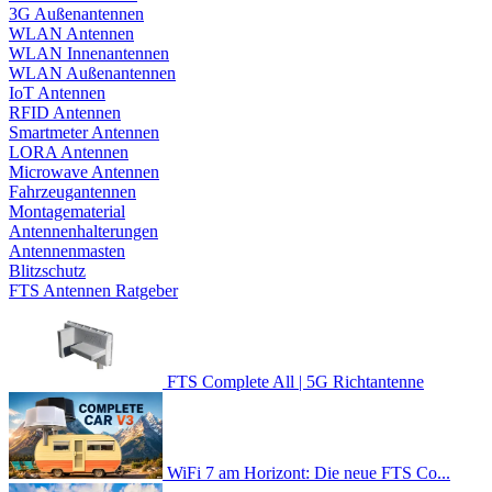
3G Außenantennen
WLAN Antennen
WLAN Innenantennen
WLAN Außenantennen
IoT Antennen
RFID Antennen
Smartmeter Antennen
LORA Antennen
Microwave Antennen
Fahrzeugantennen
Montagematerial
Antennenhalterungen
Antennenmasten
Blitzschutz
FTS Antennen Ratgeber
FTS Complete All | 5G Richtantenne
WiFi 7 am Horizont: Die neue FTS Co...