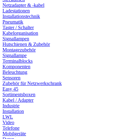
Netzadapter & -kabel
Ladestationen
Installationstechnik
Pneumatik
Taster / Schalter
Kabelorganisation
Signallampen
Hutschienen & Zubehör
Montagezubehör
Signallampe
Terminalblocks
Komponenten
Beleuchtung
Sensoren
Zubehör für Netzwerkschrank
Easy 45
Sortimentsboxen
Kabel / Adapter
Industrie
Installation
LWL
Video
Telefone
Mobilgeräte