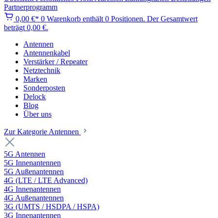
Partnerprogramm
0,00 €*
0
Warenkorb enthält 0 Positionen. Der Gesamtwert
beträgt 0,00 €.
Antennen
Antennenkabel
Verstärker / Repeater
Netztechnik
Marken
Sonderposten
Delock
Blog
Über uns
Zur Kategorie Antennen
5G Antennen
5G Innenantennen
5G Außenantennen
4G (LTE / LTE Advanced)
4G Innenantennen
4G Außenantennen
3G (UMTS / HSDPA / HSPA)
3G Innenantennen