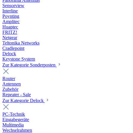
Panorama Antennas
Sensorview
Interline
Poynting
Amplitec
Huaptec
FRITZ!
Netgear
Teltonika Networks
Cradlepoint
Delock
Keystone System
Zur Kategorie Sonderposten
Router
Antennen
Zubehör
Repeater - Sale
Zur Kategorie Delock
PC-Technik
Eingabegeräte
Multimedia
Wechselrahmen