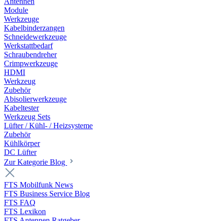
Antennen
Module
Werkzeuge
Kabelbinderzangen
Schneidewerkzeuge
Werkstattbedarf
Schraubendreher
Crimpwerkzeuge
HDMI
Werkzeug
Zubehör
Abisolierwerkzeuge
Kabeltester
Werkzeug Sets
Lüfter / Kühl- / Heizsysteme
Zubehör
Kühlkörper
DC Lüfter
Zur Kategorie Blog
FTS Mobilfunk News
FTS Business Service Blog
FTS FAQ
FTS Lexikon
FTS Antennen Ratgeber