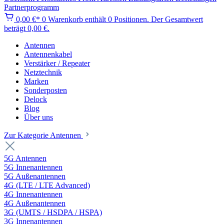
Partnerprogramm
0,00 €*
0
Warenkorb enthält 0 Positionen. Der Gesamtwert
beträgt 0,00 €.
Antennen
Antennenkabel
Verstärker / Repeater
Netztechnik
Marken
Sonderposten
Delock
Blog
Über uns
Zur Kategorie Antennen
5G Antennen
5G Innenantennen
5G Außenantennen
4G (LTE / LTE Advanced)
4G Innenantennen
4G Außenantennen
3G (UMTS / HSDPA / HSPA)
3G Innenantennen