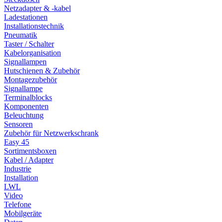
Netzadapter & -kabel
Ladestationen
Installationstechnik
Pneumatik
Taster / Schalter
Kabelorganisation
Signallampen
Hutschienen & Zubehör
Montagezubehör
Signallampe
Terminalblocks
Komponenten
Beleuchtung
Sensoren
Zubehör für Netzwerkschrank
Easy 45
Sortimentsboxen
Kabel / Adapter
Industrie
Installation
LWL
Video
Telefone
Mobilgeräte