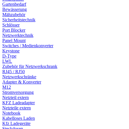
Gartenbedarf
Bewässerung
Mähzubehör
Sicherheitstechnik
Schlösser
Port Blocker
Netzwerktechnik
Panel Mount
Switches / Medienkonverter
Keystone
D-Type
LWL
Zubehör für Netzwerkschrank
RJ45 / RJ50
Netzwerkschränke
Adapter & Konverter
M12
Stromversorgung
Netzteil extern
KFZ Ladeadapter
Netzteile extern
Notebook
Kabelloses Laden
Kfz Ladegeräte
Steckdosen