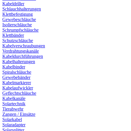
Kabeldriller
Schlauchhalterungen
Klettbefestigung
Gewebeschläuche
Isolierschläuche
Schrumpfschläuche
Klettbänder
Schutzschläuche
Kabelverschraubungen
Verdrahtungskanäle
Kabeldurchführungen
Kabelhalterungen
Kabelbinder
Spiralschläuche
Gewebebänder
Kabelmarkierer
Kabelaufwickler
Geflechtschläuche
Kabelkanäle
Solartechnik
Tierabwehr
Zangen / Einsätze
Solarkabel
Solaradapter
Solarsplitter