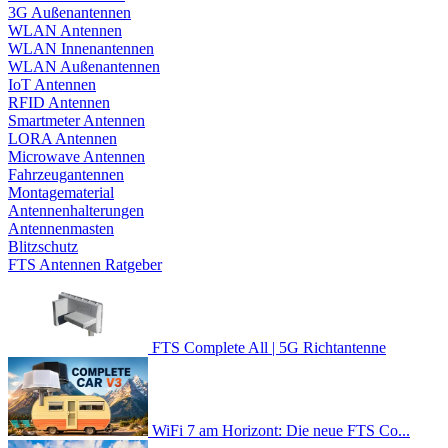
3G Außenantennen
WLAN Antennen
WLAN Innenantennen
WLAN Außenantennen
IoT Antennen
RFID Antennen
Smartmeter Antennen
LORA Antennen
Microwave Antennen
Fahrzeugantennen
Montagematerial
Antennenhalterungen
Antennenmasten
Blitzschutz
FTS Antennen Ratgeber
FTS Complete All | 5G Richtantenne
WiFi 7 am Horizont: Die neue FTS Co...