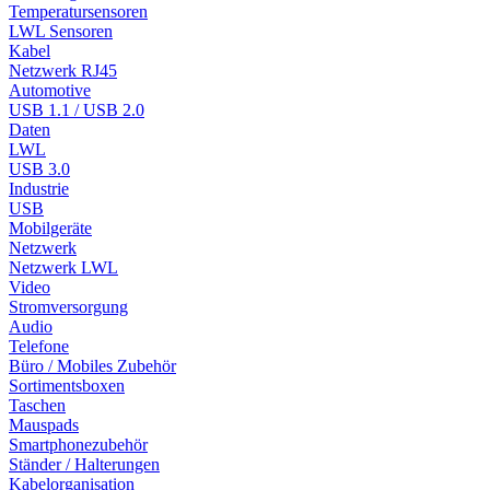
Temperatursensoren
LWL Sensoren
Kabel
Netzwerk RJ45
Automotive
USB 1.1 / USB 2.0
Daten
LWL
USB 3.0
Industrie
USB
Mobilgeräte
Netzwerk
Netzwerk LWL
Video
Stromversorgung
Audio
Telefone
Büro / Mobiles Zubehör
Sortimentsboxen
Taschen
Mauspads
Smartphonezubehör
Ständer / Halterungen
Kabelorganisation