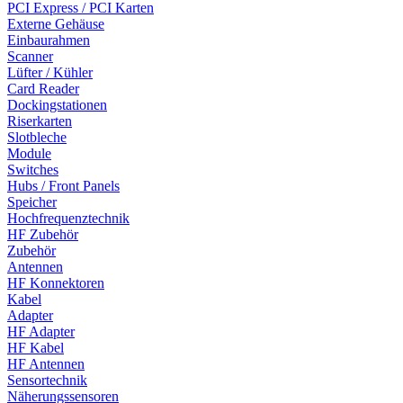
PCI Express / PCI Karten
Externe Gehäuse
Einbaurahmen
Scanner
Lüfter / Kühler
Card Reader
Dockingstationen
Riserkarten
Slotbleche
Module
Switches
Hubs / Front Panels
Speicher
Hochfrequenztechnik
HF Zubehör
Zubehör
Antennen
HF Konnektoren
Kabel
Adapter
HF Adapter
HF Kabel
HF Antennen
Sensortechnik
Näherungssensoren