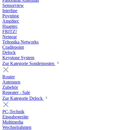
Panorama Antennas
Sensorview
Interline
Poynting
Amplitec
Huaptec
FRITZ!
Netgear
Teltonika Networks
Cradlepoint
Delock
Keystone System
Zur Kategorie Sonderposten
Router
Antennen
Zubehör
Repeater - Sale
Zur Kategorie Delock
PC-Technik
Eingabegeräte
Multimedia
Wechselrahmen