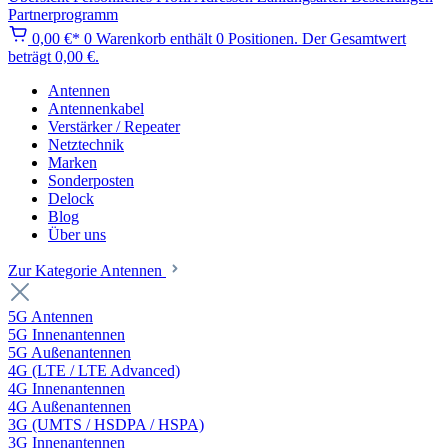
Partnerprogramm
0,00 €*
0
Warenkorb enthält 0 Positionen. Der Gesamtwert
beträgt 0,00 €.
Antennen
Antennenkabel
Verstärker / Repeater
Netztechnik
Marken
Sonderposten
Delock
Blog
Über uns
Zur Kategorie Antennen
5G Antennen
5G Innenantennen
5G Außenantennen
4G (LTE / LTE Advanced)
4G Innenantennen
4G Außenantennen
3G (UMTS / HSDPA / HSPA)
3G Innenantennen