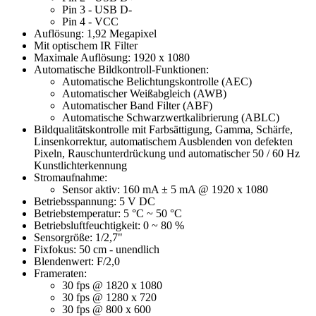
Pin 3 - USB D-
Pin 4 - VCC
Auflösung: 1,92 Megapixel
Mit optischem IR Filter
Maximale Auflösung: 1920 x 1080
Automatische Bildkontroll-Funktionen:
Automatische Belichtungskontrolle (AEC)
Automatischer Weißabgleich (AWB)
Automatischer Band Filter (ABF)
Automatische Schwarzwertkalibrierung (ABLC)
Bildqualitätskontrolle mit Farbsättigung, Gamma, Schärfe,
Linsenkorrektur, automatischem Ausblenden von defekten
Pixeln, Rauschunterdrückung und automatischer 50 / 60 Hz
Kunstlichterkennung
Stromaufnahme:
Sensor aktiv: 160 mA ± 5 mA @ 1920 x 1080
Betriebsspannung: 5 V DC
Betriebstemperatur: 5 °C ~ 50 °C
Betriebsluftfeuchtigkeit: 0 ~ 80 %
Sensorgröße: 1/2,7"
Fixfokus: 50 cm - unendlich
Blendenwert: F/2,0
Frameraten:
30 fps @ 1820 x 1080
30 fps @ 1280 x 720
30 fps @ 800 x 600