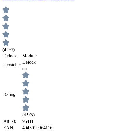
(4.9/5)
Delock
Module
Delock
Hersteller
Rating
(4.9/5)
Art.Nr.
96411
EAN
4043619964116