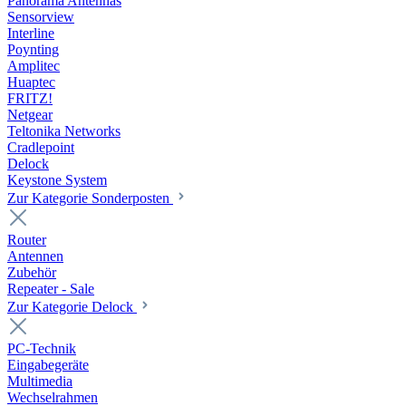
Panorama Antennas
Sensorview
Interline
Poynting
Amplitec
Huaptec
FRITZ!
Netgear
Teltonika Networks
Cradlepoint
Delock
Keystone System
Zur Kategorie Sonderposten
Router
Antennen
Zubehör
Repeater - Sale
Zur Kategorie Delock
PC-Technik
Eingabegeräte
Multimedia
Wechselrahmen