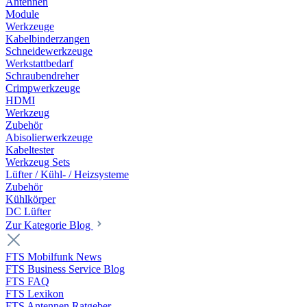
Antennen
Module
Werkzeuge
Kabelbinderzangen
Schneidewerkzeuge
Werkstattbedarf
Schraubendreher
Crimpwerkzeuge
HDMI
Werkzeug
Zubehör
Abisolierwerkzeuge
Kabeltester
Werkzeug Sets
Lüfter / Kühl- / Heizsysteme
Zubehör
Kühlkörper
DC Lüfter
Zur Kategorie Blog
FTS Mobilfunk News
FTS Business Service Blog
FTS FAQ
FTS Lexikon
FTS Antennen Ratgeber