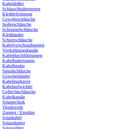
Kabeldriller
Schlauchhalterungen
Klettbefestigung
Gewebeschläuche
Isolierschläuche
Schrumpfschläuche
Klettbänder
Schutzschläuche
Kabelverschraubungen
Verdrahtungskanäle
Kabeldurchführungen
Kabelhalterungen
Kabelbinder
Spiralschläuche
Gewebebänder
Kabelmarkierer
Kabelaufwickler
Geflechtschläuche
Kabelkanäle
Solartechnik
Tierabwehr
Zangen / Einsätze
Solarkabel
Solaradapter
Solarsplitter