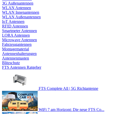
3G Außenantennen
WLAN Antennen
WLAN Innenantennen
WLAN Außenantennen
IoT Antennen
RFID Antennen
Smartmeter Antennen
LORA Antennen
Microwave Antennen
Fahrzeugantennen
Montagematerial
Antennenhalterungen
Antennenmasten
Blitzschutz
FTS Antennen Ratgeber
FTS Complete All | 5G Richtantenne
WiFi 7 am Horizont: Die neue FTS Co...