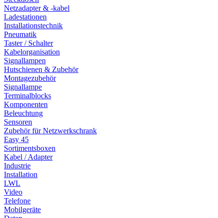
Netzadapter & -kabel
Ladestationen
Installationstechnik
Pneumatik
Taster / Schalter
Kabelorganisation
Signallampen
Hutschienen & Zubehör
Montagezubehör
Signallampe
Terminalblocks
Komponenten
Beleuchtung
Sensoren
Zubehör für Netzwerkschrank
Easy 45
Sortimentsboxen
Kabel / Adapter
Industrie
Installation
LWL
Video
Telefone
Mobilgeräte