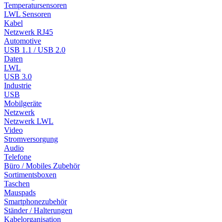
Temperatursensoren
LWL Sensoren
Kabel
Netzwerk RJ45
Automotive
USB 1.1 / USB 2.0
Daten
LWL
USB 3.0
Industrie
USB
Mobilgeräte
Netzwerk
Netzwerk LWL
Video
Stromversorgung
Audio
Telefone
Büro / Mobiles Zubehör
Sortimentsboxen
Taschen
Mauspads
Smartphonezubehör
Ständer / Halterungen
Kabelorganisation