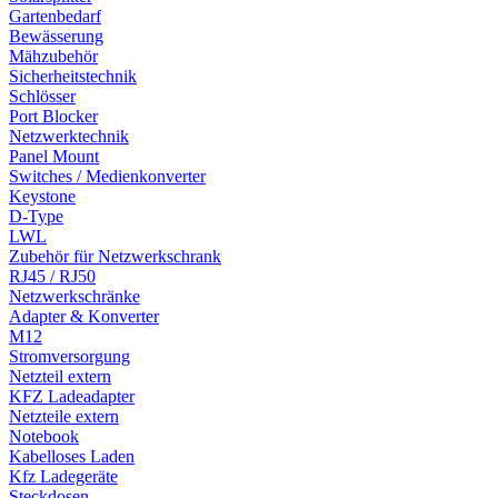
Gartenbedarf
Bewässerung
Mähzubehör
Sicherheitstechnik
Schlösser
Port Blocker
Netzwerktechnik
Panel Mount
Switches / Medienkonverter
Keystone
D-Type
LWL
Zubehör für Netzwerkschrank
RJ45 / RJ50
Netzwerkschränke
Adapter & Konverter
M12
Stromversorgung
Netzteil extern
KFZ Ladeadapter
Netzteile extern
Notebook
Kabelloses Laden
Kfz Ladegeräte
Steckdosen