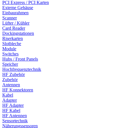
PCI Express / PCI Karten
Externe Gehäuse
Einbaurahmen
Scanner
Lüfter / Kühler
Card Reader
Dockingstationen
Riserkarten
Slotbleche
Module
Switches
Hubs / Front Panels
Speicher
Hochfrequenztechnik
HF Zubehör
Zubehör
Antennen
HF Konnektoren
Kabel
Adapter
HF Adapter
HF Kabel
HF Antennen
Sensortechnik
Näherungssensoren