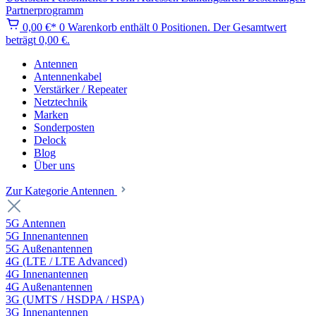
Partnerprogramm
0,00 €*
0
Warenkorb enthält 0 Positionen. Der Gesamtwert
beträgt 0,00 €.
Antennen
Antennenkabel
Verstärker / Repeater
Netztechnik
Marken
Sonderposten
Delock
Blog
Über uns
Zur Kategorie Antennen
5G Antennen
5G Innenantennen
5G Außenantennen
4G (LTE / LTE Advanced)
4G Innenantennen
4G Außenantennen
3G (UMTS / HSDPA / HSPA)
3G Innenantennen