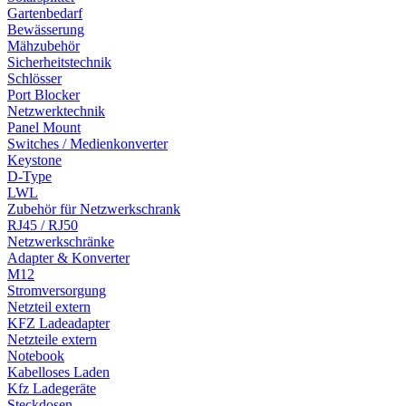
Gartenbedarf
Bewässerung
Mähzubehör
Sicherheitstechnik
Schlösser
Port Blocker
Netzwerktechnik
Panel Mount
Switches / Medienkonverter
Keystone
D-Type
LWL
Zubehör für Netzwerkschrank
RJ45 / RJ50
Netzwerkschränke
Adapter & Konverter
M12
Stromversorgung
Netzteil extern
KFZ Ladeadapter
Netzteile extern
Notebook
Kabelloses Laden
Kfz Ladegeräte
Steckdosen