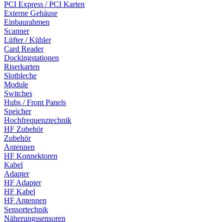
PCI Express / PCI Karten
Externe Gehäuse
Einbaurahmen
Scanner
Lüfter / Kühler
Card Reader
Dockingstationen
Riserkarten
Slotbleche
Module
Switches
Hubs / Front Panels
Speicher
Hochfrequenztechnik
HF Zubehör
Zubehör
Antennen
HF Konnektoren
Kabel
Adapter
HF Adapter
HF Kabel
HF Antennen
Sensortechnik
Näherungssensoren