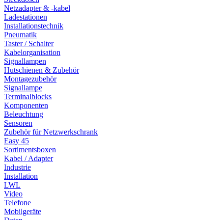
Netzadapter & -kabel
Ladestationen
Installationstechnik
Pneumatik
Taster / Schalter
Kabelorganisation
Signallampen
Hutschienen & Zubehör
Montagezubehör
Signallampe
Terminalblocks
Komponenten
Beleuchtung
Sensoren
Zubehör für Netzwerkschrank
Easy 45
Sortimentsboxen
Kabel / Adapter
Industrie
Installation
LWL
Video
Telefone
Mobilgeräte