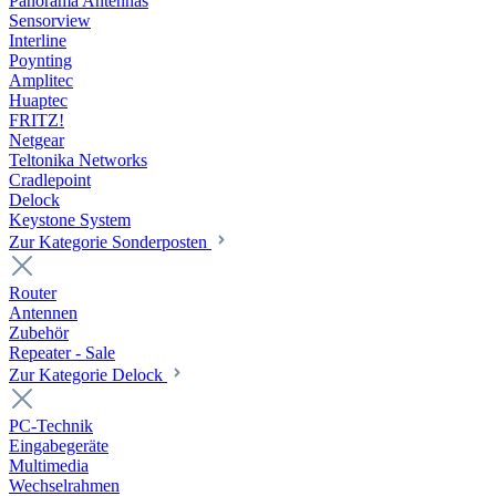
Panorama Antennas
Sensorview
Interline
Poynting
Amplitec
Huaptec
FRITZ!
Netgear
Teltonika Networks
Cradlepoint
Delock
Keystone System
Zur Kategorie Sonderposten
Router
Antennen
Zubehör
Repeater - Sale
Zur Kategorie Delock
PC-Technik
Eingabegeräte
Multimedia
Wechselrahmen