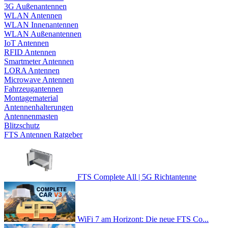
3G Außenantennen
WLAN Antennen
WLAN Innenantennen
WLAN Außenantennen
IoT Antennen
RFID Antennen
Smartmeter Antennen
LORA Antennen
Microwave Antennen
Fahrzeugantennen
Montagematerial
Antennenhalterungen
Antennenmasten
Blitzschutz
FTS Antennen Ratgeber
FTS Complete All | 5G Richtantenne
WiFi 7 am Horizont: Die neue FTS Co...