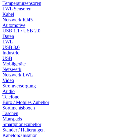
Temperatursensoren
LWL Sensoren
Kabel
Netzwerk RJ45
Automotive
USB 1.1 / USB 2.0
Daten
LWL
USB 3.0
Industrie
USB
Mobilgeräte
Netzwerk
Netzwerk LWL
Video
Stromversorgung
Audio
Telefone
Büro / Mobiles Zubehör
Sortimentsboxen
Taschen
Mauspads
Smartphonezubehör
Ständer / Halterungen
Kabelorganisation