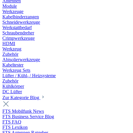
Antennen
Module
Werkzeuge
Kabelbinderzangen
Schneidewerkzeuge
Werkstattbedarf
Schraubendreher
Crimpwerkzeuge
HDMI
Werkzeug
Zubehör
Abisolierwerkzeuge
Kabeltester
Werkzeug Sets
Lüfter / Kühl- / Heizsysteme
Zubehör
Kühlkörper
DC Lüfter
Zur Kategorie Blog
FTS Mobilfunk News
FTS Business Service Blog
FTS FAQ
FTS Lexikon
FTS Antennen Ratgeber