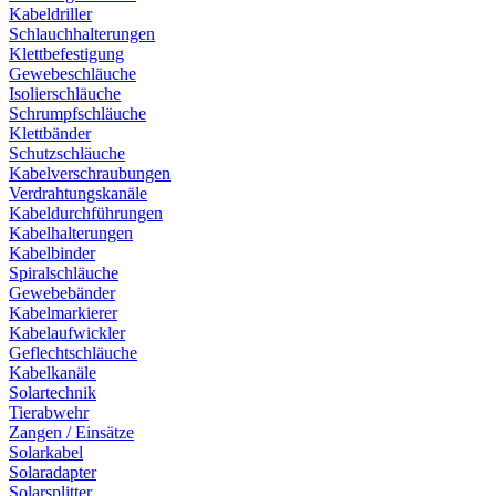
Kabeldriller
Schlauchhalterungen
Klettbefestigung
Gewebeschläuche
Isolierschläuche
Schrumpfschläuche
Klettbänder
Schutzschläuche
Kabelverschraubungen
Verdrahtungskanäle
Kabeldurchführungen
Kabelhalterungen
Kabelbinder
Spiralschläuche
Gewebebänder
Kabelmarkierer
Kabelaufwickler
Geflechtschläuche
Kabelkanäle
Solartechnik
Tierabwehr
Zangen / Einsätze
Solarkabel
Solaradapter
Solarsplitter