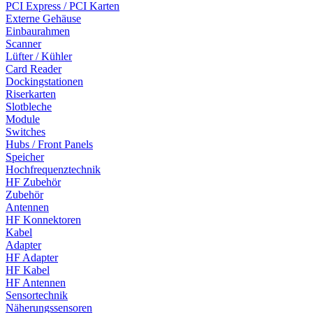
PCI Express / PCI Karten
Externe Gehäuse
Einbaurahmen
Scanner
Lüfter / Kühler
Card Reader
Dockingstationen
Riserkarten
Slotbleche
Module
Switches
Hubs / Front Panels
Speicher
Hochfrequenztechnik
HF Zubehör
Zubehör
Antennen
HF Konnektoren
Kabel
Adapter
HF Adapter
HF Kabel
HF Antennen
Sensortechnik
Näherungssensoren