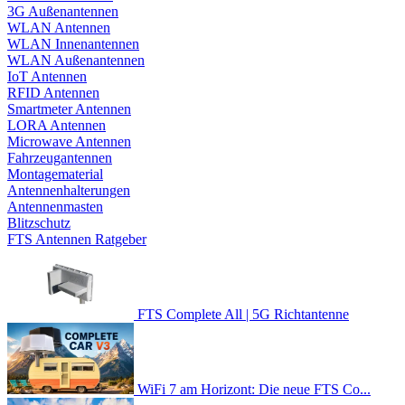
3G Außenantennen
WLAN Antennen
WLAN Innenantennen
WLAN Außenantennen
IoT Antennen
RFID Antennen
Smartmeter Antennen
LORA Antennen
Microwave Antennen
Fahrzeugantennen
Montagematerial
Antennenhalterungen
Antennenmasten
Blitzschutz
FTS Antennen Ratgeber
FTS Complete All | 5G Richtantenne
WiFi 7 am Horizont: Die neue FTS Co...