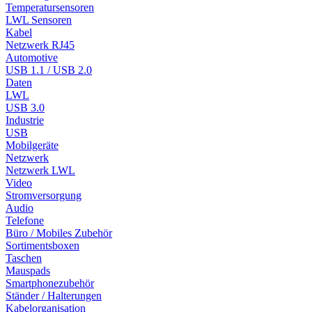
Temperatursensoren
LWL Sensoren
Kabel
Netzwerk RJ45
Automotive
USB 1.1 / USB 2.0
Daten
LWL
USB 3.0
Industrie
USB
Mobilgeräte
Netzwerk
Netzwerk LWL
Video
Stromversorgung
Audio
Telefone
Büro / Mobiles Zubehör
Sortimentsboxen
Taschen
Mauspads
Smartphonezubehör
Ständer / Halterungen
Kabelorganisation