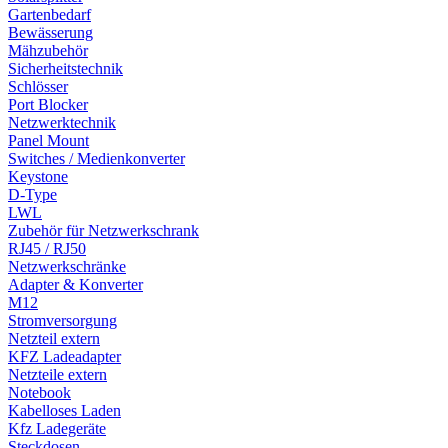
Gartenbedarf
Bewässerung
Mähzubehör
Sicherheitstechnik
Schlösser
Port Blocker
Netzwerktechnik
Panel Mount
Switches / Medienkonverter
Keystone
D-Type
LWL
Zubehör für Netzwerkschrank
RJ45 / RJ50
Netzwerkschränke
Adapter & Konverter
M12
Stromversorgung
Netzteil extern
KFZ Ladeadapter
Netzteile extern
Notebook
Kabelloses Laden
Kfz Ladegeräte
Steckdosen