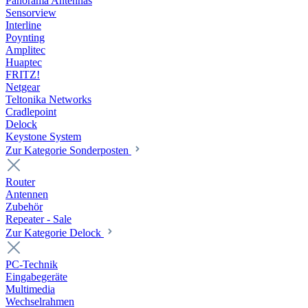
Panorama Antennas
Sensorview
Interline
Poynting
Amplitec
Huaptec
FRITZ!
Netgear
Teltonika Networks
Cradlepoint
Delock
Keystone System
Zur Kategorie Sonderposten
Router
Antennen
Zubehör
Repeater - Sale
Zur Kategorie Delock
PC-Technik
Eingabegeräte
Multimedia
Wechselrahmen