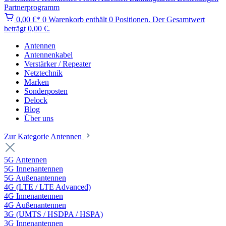
Partnerprogramm
0,00 €*
0
Warenkorb enthält 0 Positionen. Der Gesamtwert
beträgt 0,00 €.
Antennen
Antennenkabel
Verstärker / Repeater
Netztechnik
Marken
Sonderposten
Delock
Blog
Über uns
Zur Kategorie Antennen
5G Antennen
5G Innenantennen
5G Außenantennen
4G (LTE / LTE Advanced)
4G Innenantennen
4G Außenantennen
3G (UMTS / HSDPA / HSPA)
3G Innenantennen