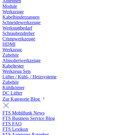
Antennen
Module
Werkzeuge
Kabelbinderzangen
Schneidewerkzeuge
Werkstattbedarf
Schraubendreher
Crimpwerkzeuge
HDMI
Werkzeug
Zubehör
Abisolierwerkzeuge
Kabeltester
Werkzeug Sets
Lüfter / Kühl- / Heizsysteme
Zubehör
Kühlkörper
DC Lüfter
Zur Kategorie Blog
FTS Mobilfunk News
FTS Business Service Blog
FTS FAQ
FTS Lexikon
FTS Antennen Ratgeber