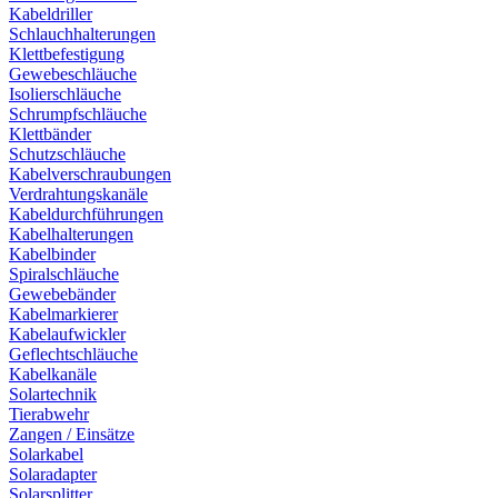
Kabeldriller
Schlauchhalterungen
Klettbefestigung
Gewebeschläuche
Isolierschläuche
Schrumpfschläuche
Klettbänder
Schutzschläuche
Kabelverschraubungen
Verdrahtungskanäle
Kabeldurchführungen
Kabelhalterungen
Kabelbinder
Spiralschläuche
Gewebebänder
Kabelmarkierer
Kabelaufwickler
Geflechtschläuche
Kabelkanäle
Solartechnik
Tierabwehr
Zangen / Einsätze
Solarkabel
Solaradapter
Solarsplitter