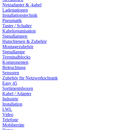
Netzadapter & -kabel
Ladestationen
Installationstechnik
Pneumatik
Taster / Schalter
Kabelorganisation
Signallampen
Hutschienen & Zubehör
Montagezubehör
Signallampe
Terminalblocks
Komponenten
Beleuchtung
Sensoren
Zubehör für Netzwerkschrank
Easy 45
Sortimentsboxen
Kabel / Adapter
Industrie
Installation
LWL
Video
Telefone
Mobilgeräte