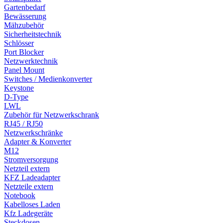
Gartenbedarf
Bewässerung
Mähzubehör
Sicherheitstechnik
Schlösser
Port Blocker
Netzwerktechnik
Panel Mount
Switches / Medienkonverter
Keystone
D-Type
LWL
Zubehör für Netzwerkschrank
RJ45 / RJ50
Netzwerkschränke
Adapter & Konverter
M12
Stromversorgung
Netzteil extern
KFZ Ladeadapter
Netzteile extern
Notebook
Kabelloses Laden
Kfz Ladegeräte
Steckdosen