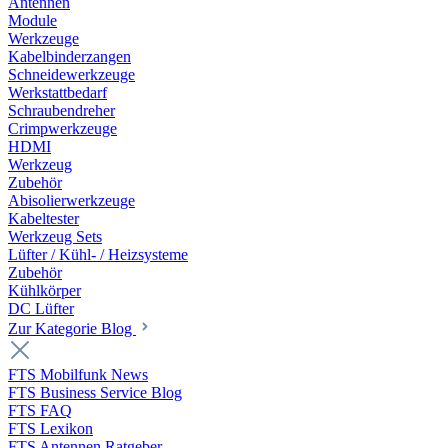
Antennen
Module
Werkzeuge
Kabelbinderzangen
Schneidewerkzeuge
Werkstattbedarf
Schraubendreher
Crimpwerkzeuge
HDMI
Werkzeug
Zubehör
Abisolierwerkzeuge
Kabeltester
Werkzeug Sets
Lüfter / Kühl- / Heizsysteme
Zubehör
Kühlkörper
DC Lüfter
Zur Kategorie Blog
FTS Mobilfunk News
FTS Business Service Blog
FTS FAQ
FTS Lexikon
FTS Antennen Ratgeber