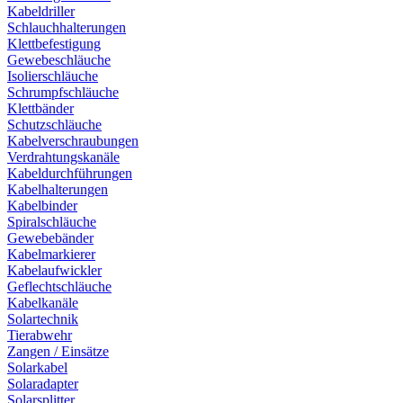
Kabeldriller
Schlauchhalterungen
Klettbefestigung
Gewebeschläuche
Isolierschläuche
Schrumpfschläuche
Klettbänder
Schutzschläuche
Kabelverschraubungen
Verdrahtungskanäle
Kabeldurchführungen
Kabelhalterungen
Kabelbinder
Spiralschläuche
Gewebebänder
Kabelmarkierer
Kabelaufwickler
Geflechtschläuche
Kabelkanäle
Solartechnik
Tierabwehr
Zangen / Einsätze
Solarkabel
Solaradapter
Solarsplitter