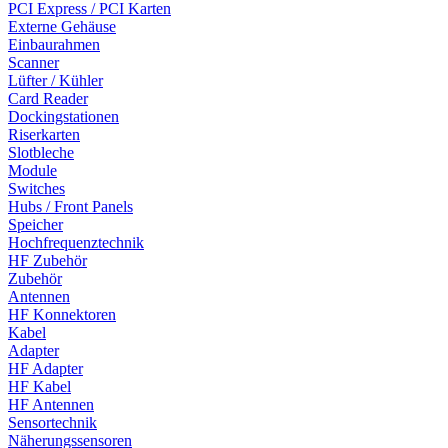
PCI Express / PCI Karten
Externe Gehäuse
Einbaurahmen
Scanner
Lüfter / Kühler
Card Reader
Dockingstationen
Riserkarten
Slotbleche
Module
Switches
Hubs / Front Panels
Speicher
Hochfrequenztechnik
HF Zubehör
Zubehör
Antennen
HF Konnektoren
Kabel
Adapter
HF Adapter
HF Kabel
HF Antennen
Sensortechnik
Näherungssensoren