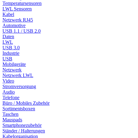
Temperatursensoren
LWL Sensoren
Kabel
Netzwerk RJ45
Automotive
USB 1.1 / USB 2.0
Daten
LWL
USB 3.0
Industrie
USB
Mobilgeräte
Netzwerk
Netzwerk LWL
Video
Stromversorgung
Audio
Telefone
Büro / Mobiles Zubehör
Sortimentsboxen
Taschen
Mauspads
Smartphonezubehör
Ständer / Halterungen
Kabelorganisation