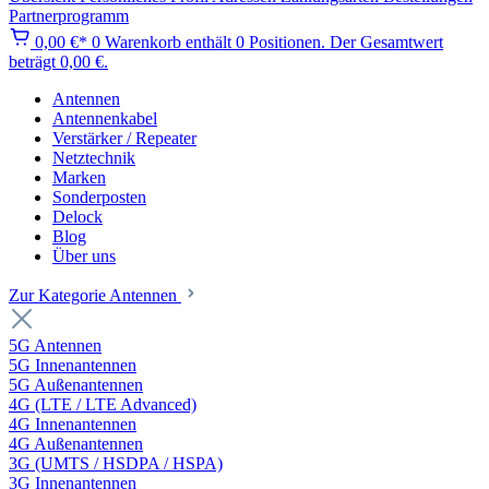
Partnerprogramm
0,00 €*
0
Warenkorb enthält 0 Positionen. Der Gesamtwert
beträgt 0,00 €.
Antennen
Antennenkabel
Verstärker / Repeater
Netztechnik
Marken
Sonderposten
Delock
Blog
Über uns
Zur Kategorie Antennen
5G Antennen
5G Innenantennen
5G Außenantennen
4G (LTE / LTE Advanced)
4G Innenantennen
4G Außenantennen
3G (UMTS / HSDPA / HSPA)
3G Innenantennen