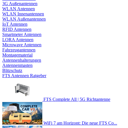
3G Außenantennen
WLAN Antennen
WLAN Innenantennen
WLAN Außenantennen
IoT Antennen
RFID Antennen
Smartmeter Antennen
LORA Antennen
Microwave Antennen
Fahrzeugantennen
Montagematerial
Antennenhalterungen
Antennenmasten
Blitzschutz
FTS Antennen Ratgeber
FTS Complete All | 5G Richtantenne
WiFi 7 am Horizont: Die neue FTS Co...