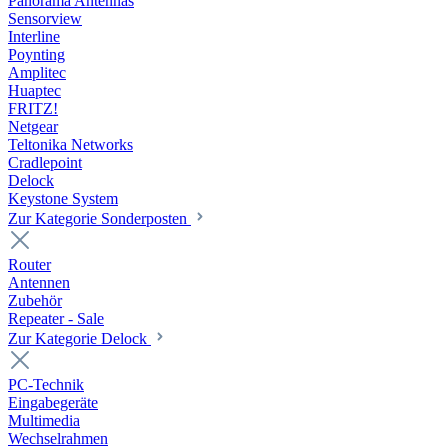
Panorama Antennas
Sensorview
Interline
Poynting
Amplitec
Huaptec
FRITZ!
Netgear
Teltonika Networks
Cradlepoint
Delock
Keystone System
Zur Kategorie Sonderposten
Router
Antennen
Zubehör
Repeater - Sale
Zur Kategorie Delock
PC-Technik
Eingabegeräte
Multimedia
Wechselrahmen