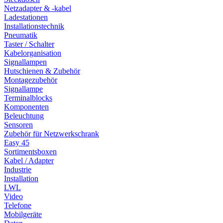
Netzadapter & -kabel
Ladestationen
Installationstechnik
Pneumatik
Taster / Schalter
Kabelorganisation
Signallampen
Hutschienen & Zubehör
Montagezubehör
Signallampe
Terminalblocks
Komponenten
Beleuchtung
Sensoren
Zubehör für Netzwerkschrank
Easy 45
Sortimentsboxen
Kabel / Adapter
Industrie
Installation
LWL
Video
Telefone
Mobilgeräte