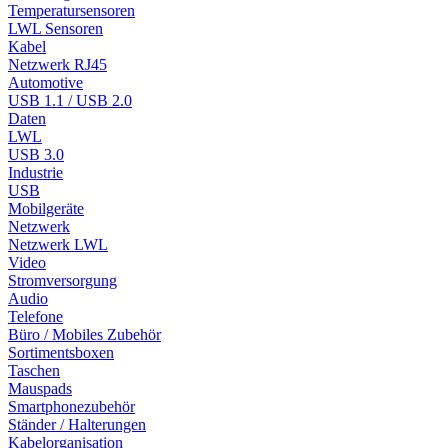
Temperatursensoren
LWL Sensoren
Kabel
Netzwerk RJ45
Automotive
USB 1.1 / USB 2.0
Daten
LWL
USB 3.0
Industrie
USB
Mobilgeräte
Netzwerk
Netzwerk LWL
Video
Stromversorgung
Audio
Telefone
Büro / Mobiles Zubehör
Sortimentsboxen
Taschen
Mauspads
Smartphonezubehör
Ständer / Halterungen
Kabelorganisation