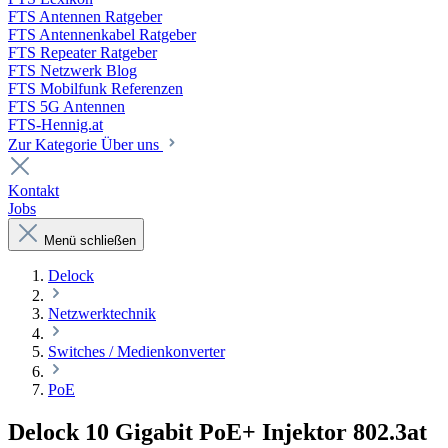
FTS Antennen Ratgeber
FTS Antennenkabel Ratgeber
FTS Repeater Ratgeber
FTS Netzwerk Blog
FTS Mobilfunk Referenzen
FTS 5G Antennen
FTS-Hennig.at
Zur Kategorie Über uns
Kontakt
Jobs
Menü schließen
Delock
Netzwerktechnik
Switches / Medienkonverter
PoE
Delock 10 Gigabit PoE+ Injektor 802.3at