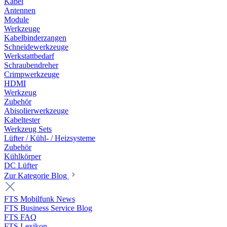
Kabel
Antennen
Module
Werkzeuge
Kabelbinderzangen
Schneidewerkzeuge
Werkstattbedarf
Schraubendreher
Crimpwerkzeuge
HDMI
Werkzeug
Zubehör
Abisolierwerkzeuge
Kabeltester
Werkzeug Sets
Lüfter / Kühl- / Heizsysteme
Zubehör
Kühlkörper
DC Lüfter
Zur Kategorie Blog
FTS Mobilfunk News
FTS Business Service Blog
FTS FAQ
FTS Lexikon