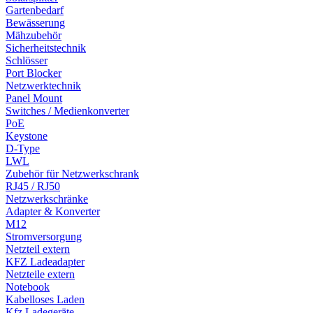
Gartenbedarf
Bewässerung
Mähzubehör
Sicherheitstechnik
Schlösser
Port Blocker
Netzwerktechnik
Panel Mount
Switches / Medienkonverter
PoE
Keystone
D-Type
LWL
Zubehör für Netzwerkschrank
RJ45 / RJ50
Netzwerkschränke
Adapter & Konverter
M12
Stromversorgung
Netzteil extern
KFZ Ladeadapter
Netzteile extern
Notebook
Kabelloses Laden
Kfz Ladegeräte