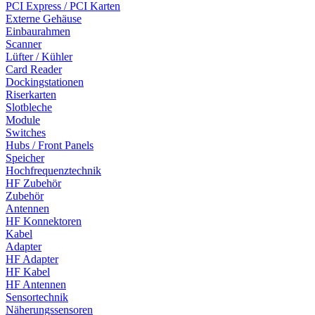
PCI Express / PCI Karten
Externe Gehäuse
Einbaurahmen
Scanner
Lüfter / Kühler
Card Reader
Dockingstationen
Riserkarten
Slotbleche
Module
Switches
Hubs / Front Panels
Speicher
Hochfrequenztechnik
HF Zubehör
Zubehör
Antennen
HF Konnektoren
Kabel
Adapter
HF Adapter
HF Kabel
HF Antennen
Sensortechnik
Näherungssensoren