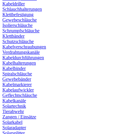
Kabeldriller
Schlauchhalterungen
Klettbefestigung
Gewebeschläuche
Isolierschläuche
Schrumpfschläuche
Klettbänder
Schutzschläuche
Kabelverschraubungen
Verdrahtungskanäle
Kabeldurchführungen
Kabelhalterungen
Kabelbinder
Spiralschläuche
Gewebebänder
Kabelmarkierer
Kabelaufwickler
Geflechtschläuche
Kabelkanäle
Solartechnik
Tierabwehr
Zangen / Einsätze
Solarkabel
Solaradapter
Solarsplitter