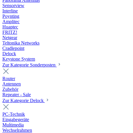
Panorama Antennas
Sensorview
Interline
Poynting
Amplitec
Huaptec
FRITZ!
Netgear
Teltonika Networks
Cradlepoint
Delock
Keystone System
Zur Kategorie Sonderposten
Router
Antennen
Zubehör
Repeater - Sale
Zur Kategorie Delock
PC-Technik
Eingabegeräte
Multimedia
Wechselrahmen