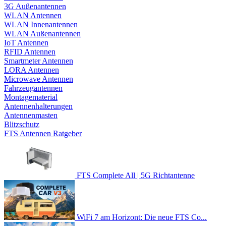
3G Außenantennen
WLAN Antennen
WLAN Innenantennen
WLAN Außenantennen
IoT Antennen
RFID Antennen
Smartmeter Antennen
LORA Antennen
Microwave Antennen
Fahrzeugantennen
Montagematerial
Antennenhalterungen
Antennenmasten
Blitzschutz
FTS Antennen Ratgeber
FTS Complete All | 5G Richtantenne
WiFi 7 am Horizont: Die neue FTS Co...