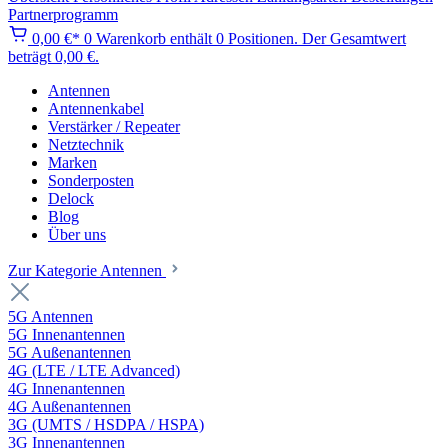
Partnerprogramm
0,00 €*
0
Warenkorb enthält 0 Positionen. Der Gesamtwert
beträgt 0,00 €.
Antennen
Antennenkabel
Verstärker / Repeater
Netztechnik
Marken
Sonderposten
Delock
Blog
Über uns
Zur Kategorie Antennen
5G Antennen
5G Innenantennen
5G Außenantennen
4G (LTE / LTE Advanced)
4G Innenantennen
4G Außenantennen
3G (UMTS / HSDPA / HSPA)
3G Innenantennen