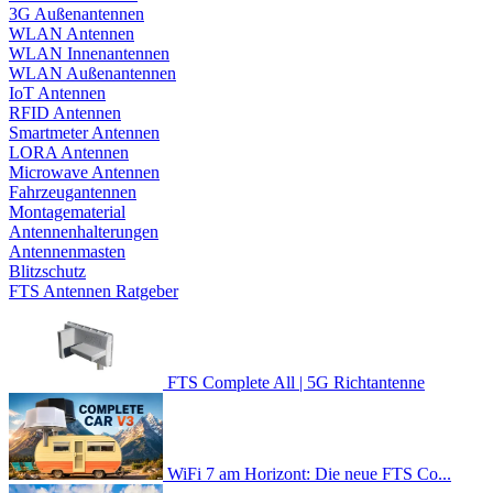
3G Außenantennen
WLAN Antennen
WLAN Innenantennen
WLAN Außenantennen
IoT Antennen
RFID Antennen
Smartmeter Antennen
LORA Antennen
Microwave Antennen
Fahrzeugantennen
Montagematerial
Antennenhalterungen
Antennenmasten
Blitzschutz
FTS Antennen Ratgeber
FTS Complete All | 5G Richtantenne
WiFi 7 am Horizont: Die neue FTS Co...