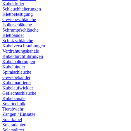
Kabeldriller
Schlauchhalterungen
Klettbefestigung
Gewebeschläuche
Isolierschläuche
Schrumpfschläuche
Klettbänder
Schutzschläuche
Kabelverschraubungen
Verdrahtungskanäle
Kabeldurchführungen
Kabelhalterungen
Kabelbinder
Spiralschläuche
Gewebebänder
Kabelmarkierer
Kabelaufwickler
Geflechtschläuche
Kabelkanäle
Solartechnik
Tierabwehr
Zangen / Einsätze
Solarkabel
Solaradapter
Solarsplitter