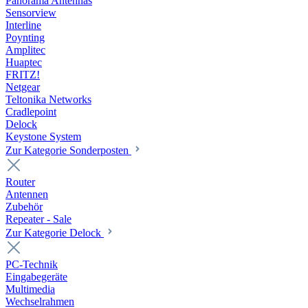
Panorama Antennas
Sensorview
Interline
Poynting
Amplitec
Huaptec
FRITZ!
Netgear
Teltonika Networks
Cradlepoint
Delock
Keystone System
Zur Kategorie Sonderposten
Router
Antennen
Zubehör
Repeater - Sale
Zur Kategorie Delock
PC-Technik
Eingabegeräte
Multimedia
Wechselrahmen