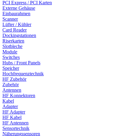
PCI Express / PCI Karten
Externe Gehäuse
Einbaurahmen
Scanner
Lüfter / Kühler
Card Reader
Dockingstationen
Riserkarten
Slotbleche
Module
Switches
Hubs / Front Panels
Speicher
Hochfrequenztechnik
HF Zubehör
Zubehör
Antennen
HF Konnektoren
Kabel
Adapter
HF Adapter
HF Kabel
HF Antennen
Sensortechnik
Näherungssensoren