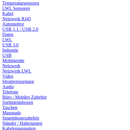
Temperatursensoren
LWL Sensoren
Kabel
Netzwerk RJ45
Automotive
USB 1.1 / USB 2.0
Daten
LWL
USB 3.0
Industrie
USB
Mobilgeräte
Netzwerk
Netzwerk LWL
Video
Stromversorgung
Audio
Telefone
Büro / Mobiles Zubehör
Sortimentsboxen
Taschen
Mauspads
Smartphonezubehör
Ständer / Halterungen
Kabelorganisation