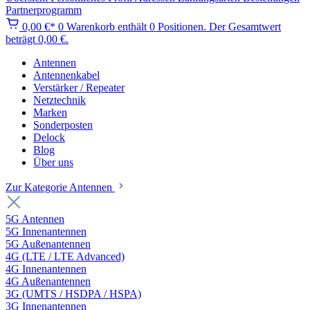
Partnerprogramm
0,00 €*
0
Warenkorb enthält 0 Positionen. Der Gesamtwert
beträgt 0,00 €.
Antennen
Antennenkabel
Verstärker / Repeater
Netztechnik
Marken
Sonderposten
Delock
Blog
Über uns
Zur Kategorie Antennen
5G Antennen
5G Innenantennen
5G Außenantennen
4G (LTE / LTE Advanced)
4G Innenantennen
4G Außenantennen
3G (UMTS / HSDPA / HSPA)
3G Innenantennen