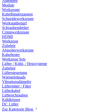
Antennen
Module
Werkzeuge
Kabelbinderzangen
Schneidewerkzeuge
Werkstattbedarf
Schraubendreher
Crimpwerkzeuge
HDMI
Werkzeug
Zubehör
Abisolierwerkzeuge
Kabeltester
Werkzeug Sets
Lüfter / Kühl- / Heizsysteme
Zubehör
Lüftersteuerung
Wärmeleitpads
Vibrationsdämpfer
Lüftergitter / Filter
Lüfterkabel
Lüfterschrauben
Kühlkörper
DC Lüfter
Zur Kategorie Blog