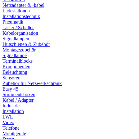
Netzadapter & -kabel
Ladestationen
Installationstechnik
Pneumatik
Taster / Schalter
Kabelorganisation
Signallampen
Hutschienen & Zubehör
Montagezubehör
Signallampe
Terminalblocks
Komponenten
Beleuchtung
Sensoren
Zubehör für Netzwerkschrank
Easy 45
Sortimentsboxen
Kabel / Adapter
Industrie
Installation
LWL
Video
Telefone
Mobilgeräte