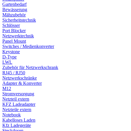
Gartenbedarf
Bewässerung
Mähzubehör
Sicherheitstechnik
Schlösser
Port Blocker
Netzwerktechnik
Panel Mount
Switches / Medienkonverter
Keystone
D-Type
LWL
Zubehör für Netzwerkschrank
RJ45 / RJ50
Netzwerkschränke
Adapter & Konverter
M12
Stromversorgung
Netzteil extern
KFZ Ladeadapter
Netzteile extern
Notebook
Kabelloses Laden
Kfz Ladegeräte
Steckdosen