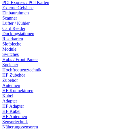
PCI Express / PCI Karten
Externe Gehäuse
Einbaurahmen
Scanner
Lüfter / Kühler
Card Reader
Dockingstationen
Riserkarten
Slotbleche
Module
Switches
Hubs / Front Panels
Speicher
Hochfrequenztechnik
HF Zubehör
Zubehör
Antennen
HF Konnektoren
Kabel
Adapter
HF Adapter
HF Kabel
HF Antennen
Sensortechnik
Näherungssensoren