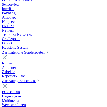
Panorama Antennas
Sensorview
Interline
Poynting
Amplitec
Huaptec
FRITZ!
Netgear
Teltonika Networks
Cradlepoint
Delock
Keystone System
Zur Kategorie Sonderposten
Router
Antennen
Zubehör
Repeater - Sale
Zur Kategorie Delock
PC-Technik
Eingabegeräte
Multimedia
Wechselrahmen