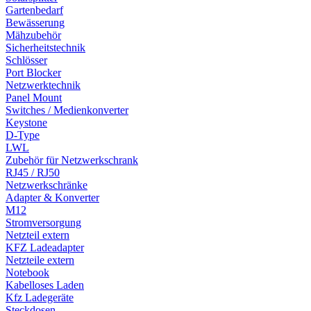
Gartenbedarf
Bewässerung
Mähzubehör
Sicherheitstechnik
Schlösser
Port Blocker
Netzwerktechnik
Panel Mount
Switches / Medienkonverter
Keystone
D-Type
LWL
Zubehör für Netzwerkschrank
RJ45 / RJ50
Netzwerkschränke
Adapter & Konverter
M12
Stromversorgung
Netzteil extern
KFZ Ladeadapter
Netzteile extern
Notebook
Kabelloses Laden
Kfz Ladegeräte
Steckdosen