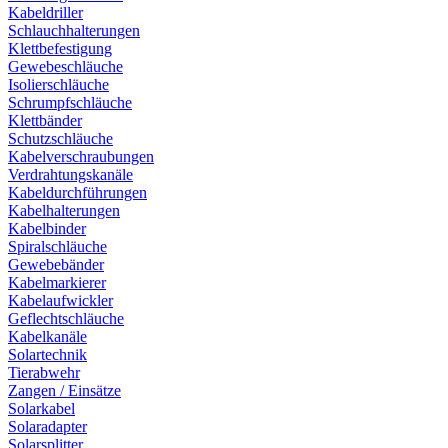
Kabeldriller
Schlauchhalterungen
Klettbefestigung
Gewebeschläuche
Isolierschläuche
Schrumpfschläuche
Klettbänder
Schutzschläuche
Kabelverschraubungen
Verdrahtungskanäle
Kabeldurchführungen
Kabelhalterungen
Kabelbinder
Spiralschläuche
Gewebebänder
Kabelmarkierer
Kabelaufwickler
Geflechtschläuche
Kabelkanäle
Solartechnik
Tierabwehr
Zangen / Einsätze
Solarkabel
Solaradapter
Solarsplitter