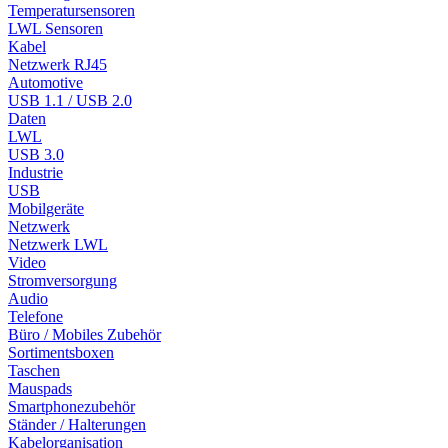
Temperatursensoren
LWL Sensoren
Kabel
Netzwerk RJ45
Automotive
USB 1.1 / USB 2.0
Daten
LWL
USB 3.0
Industrie
USB
Mobilgeräte
Netzwerk
Netzwerk LWL
Video
Stromversorgung
Audio
Telefone
Büro / Mobiles Zubehör
Sortimentsboxen
Taschen
Mauspads
Smartphonezubehör
Ständer / Halterungen
Kabelorganisation