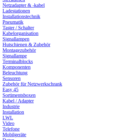
Netzadapter & -kabel
Ladestationen
Installationstechnik
Pneumatik
Taster / Schalter
Kabelorganisation
Signallampen
Hutschienen & Zubehör
Montagezubehör
Signallampe
Terminalblocks
Komponenten
Beleuchtung
Sensoren
Zubehör für Netzwerkschrank
Easy 45
Sortimentsboxen
Kabel / Adapter
Industrie
Installation
LWL
Video
Telefone
Mobilgeräte