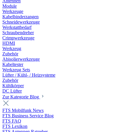
Antennen
Module
Werkzeuge
Kabelbinderzangen
Schneidewerkzeuge
Werkstattbedarf
Schraubendreher
Crimpwerkzeuge
HDMI
Werkzeug
Zubehör
Abisolierwerkzeuge
Kabeltester
Werkzeug Sets
Lüfter / Kühl- / Heizsysteme
Zubehör
Kühlkörper
DC Lüfter
Zur Kategorie Blog
FTS Mobilfunk News
FTS Business Service Blog
FTS FAQ
FTS Lexikon
FTS Antennen Ratgeber