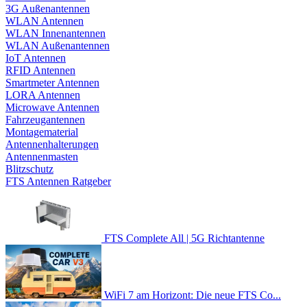
3G Außenantennen
WLAN Antennen
WLAN Innenantennen
WLAN Außenantennen
IoT Antennen
RFID Antennen
Smartmeter Antennen
LORA Antennen
Microwave Antennen
Fahrzeugantennen
Montagematerial
Antennenhalterungen
Antennenmasten
Blitzschutz
FTS Antennen Ratgeber
FTS Complete All | 5G Richtantenne
WiFi 7 am Horizont: Die neue FTS Co...