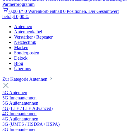
Partnerprogramm
0,00 €*
0
Warenkorb enthält 0 Positionen. Der Gesamtwert
beträgt 0,00 €.
Antennen
Antennenkabel
Verstärker / Repeater
Netztechnik
Marken
Sonderposten
Delock
Blog
Über uns
Zur Kategorie Antennen
5G Antennen
5G Innenantennen
5G Außenantennen
4G (LTE / LTE Advanced)
4G Innenantennen
4G Außenantennen
3G (UMTS / HSDPA / HSPA)
3G Innenantennen