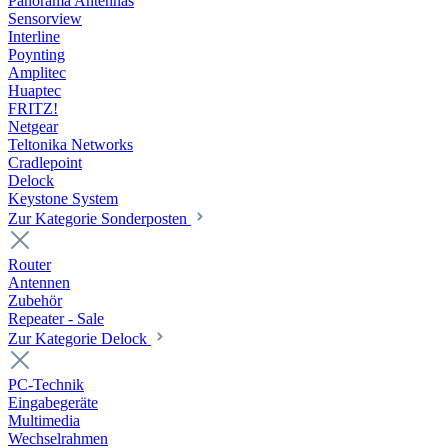
Panorama Antennas
Sensorview
Interline
Poynting
Amplitec
Huaptec
FRITZ!
Netgear
Teltonika Networks
Cradlepoint
Delock
Keystone System
Zur Kategorie Sonderposten
Router
Antennen
Zubehör
Repeater - Sale
Zur Kategorie Delock
PC-Technik
Eingabegeräte
Multimedia
Wechselrahmen