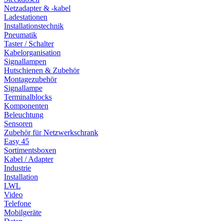
Netzadapter & -kabel
Ladestationen
Installationstechnik
Pneumatik
Taster / Schalter
Kabelorganisation
Signallampen
Hutschienen & Zubehör
Montagezubehör
Signallampe
Terminalblocks
Komponenten
Beleuchtung
Sensoren
Zubehör für Netzwerkschrank
Easy 45
Sortimentsboxen
Kabel / Adapter
Industrie
Installation
LWL
Video
Telefone
Mobilgeräte