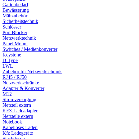
Gartenbedarf
Bewässerung
Mähzubehör
Sicherheitstechnik
Schlösser
Port Blocker
Netzwerktechnik
Panel Mount
Switches / Medienkonverter
Keystone
D-Type
LWL
Zubehör für Netzwerkschrank
RJ45 / RJ50
Netzwerkschränke
Adapter & Konverter
M12
Stromversorgung
Netzteil extern
KFZ Ladeadapter
Netzteile extern
Notebook
Kabelloses Laden
Kfz Ladegeräte
Steckdosen