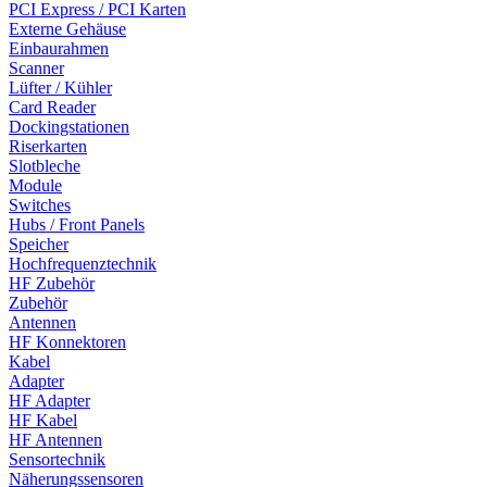
PCI Express / PCI Karten
Externe Gehäuse
Einbaurahmen
Scanner
Lüfter / Kühler
Card Reader
Dockingstationen
Riserkarten
Slotbleche
Module
Switches
Hubs / Front Panels
Speicher
Hochfrequenztechnik
HF Zubehör
Zubehör
Antennen
HF Konnektoren
Kabel
Adapter
HF Adapter
HF Kabel
HF Antennen
Sensortechnik
Näherungssensoren