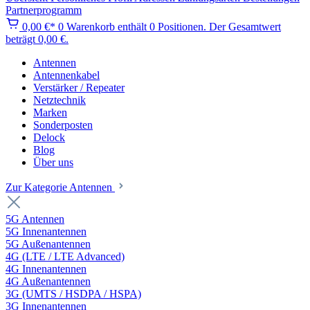
Partnerprogramm
0,00 €*
0
Warenkorb enthält 0 Positionen. Der Gesamtwert
beträgt 0,00 €.
Antennen
Antennenkabel
Verstärker / Repeater
Netztechnik
Marken
Sonderposten
Delock
Blog
Über uns
Zur Kategorie Antennen
5G Antennen
5G Innenantennen
5G Außenantennen
4G (LTE / LTE Advanced)
4G Innenantennen
4G Außenantennen
3G (UMTS / HSDPA / HSPA)
3G Innenantennen