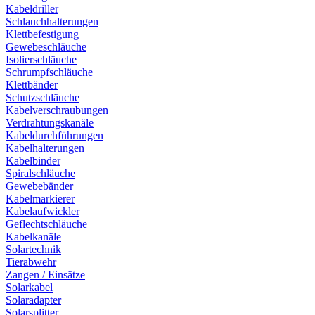
Kabeldriller
Schlauchhalterungen
Klettbefestigung
Gewebeschläuche
Isolierschläuche
Schrumpfschläuche
Klettbänder
Schutzschläuche
Kabelverschraubungen
Verdrahtungskanäle
Kabeldurchführungen
Kabelhalterungen
Kabelbinder
Spiralschläuche
Gewebebänder
Kabelmarkierer
Kabelaufwickler
Geflechtschläuche
Kabelkanäle
Solartechnik
Tierabwehr
Zangen / Einsätze
Solarkabel
Solaradapter
Solarsplitter