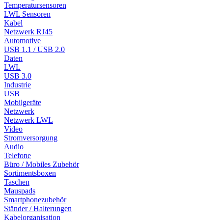
Temperatursensoren
LWL Sensoren
Kabel
Netzwerk RJ45
Automotive
USB 1.1 / USB 2.0
Daten
LWL
USB 3.0
Industrie
USB
Mobilgeräte
Netzwerk
Netzwerk LWL
Video
Stromversorgung
Audio
Telefone
Büro / Mobiles Zubehör
Sortimentsboxen
Taschen
Mauspads
Smartphonezubehör
Ständer / Halterungen
Kabelorganisation