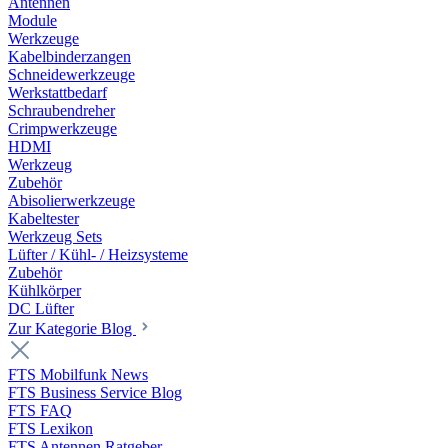
Antennen
Module
Werkzeuge
Kabelbinderzangen
Schneidewerkzeuge
Werkstattbedarf
Schraubendreher
Crimpwerkzeuge
HDMI
Werkzeug
Zubehör
Abisolierwerkzeuge
Kabeltester
Werkzeug Sets
Lüfter / Kühl- / Heizsysteme
Zubehör
Kühlkörper
DC Lüfter
Zur Kategorie Blog
FTS Mobilfunk News
FTS Business Service Blog
FTS FAQ
FTS Lexikon
FTS Antennen Ratgeber