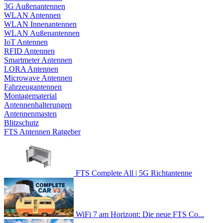
3G Außenantennen
WLAN Antennen
WLAN Innenantennen
WLAN Außenantennen
IoT Antennen
RFID Antennen
Smartmeter Antennen
LORA Antennen
Microwave Antennen
Fahrzeugantennen
Montagematerial
Antennenhalterungen
Antennenmasten
Blitzschutz
FTS Antennen Ratgeber
FTS Complete All | 5G Richtantenne
WiFi 7 am Horizont: Die neue FTS Co...