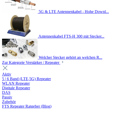
5G & LTE Antennenkabel - Hohe Downl...
Antennenkabel FTS-H 300 mit Stecker...
Welcher Stecker gehört an welchen R...
Zur Kategorie Verstärker / Repeater
Aktiv
5 | 6 Band (LTE,5G) Repeater
WLAN Repeater
Digitale Repeater
DAS
Passiv
Zubehör
FTS Repeater Ratgeber (Blog)