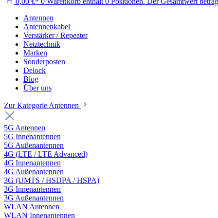
0,00 €*
0
Warenkorb enthält 0 Positionen. Der Gesamtwert beträg
Antennen
Antennenkabel
Verstärker / Repeater
Netztechnik
Marken
Sonderposten
Delock
Blog
Über uns
Zur Kategorie Antennen
5G Antennen
5G Innenantennen
5G Außenantennen
4G (LTE / LTE Advanced)
4G Innenantennen
4G Außenantennen
3G (UMTS / HSDPA / HSPA)
3G Innenantennen
3G Außenantennen
WLAN Antennen
WLAN Innenantennen