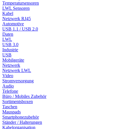
Temperatursensoren
LWL Sensoren
Kabel
Netzwerk RJ45
Automotive
USB 1.1 / USB 2.0
Daten
LWL
USB 3.0
Industrie
USB
Mobilgeräte
Netzwerk
Netzwerk LWL
Video
Stromversorgung
Audio
Telefone
Büro / Mobiles Zubehör
Sortimentsboxen
Taschen
Mauspads
Smartphonezubehör
Ständer / Halterungen
Kabelorganisation