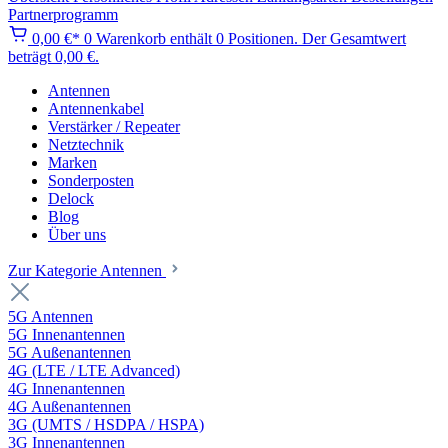
Partnerprogramm
0,00 €*
0
Warenkorb enthält 0 Positionen. Der Gesamtwert
beträgt 0,00 €.
Antennen
Antennenkabel
Verstärker / Repeater
Netztechnik
Marken
Sonderposten
Delock
Blog
Über uns
Zur Kategorie Antennen
5G Antennen
5G Innenantennen
5G Außenantennen
4G (LTE / LTE Advanced)
4G Innenantennen
4G Außenantennen
3G (UMTS / HSDPA / HSPA)
3G Innenantennen