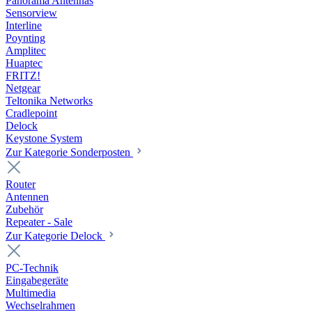
Panorama Antennas
Sensorview
Interline
Poynting
Amplitec
Huaptec
FRITZ!
Netgear
Teltonika Networks
Cradlepoint
Delock
Keystone System
Zur Kategorie Sonderposten
Router
Antennen
Zubehör
Repeater - Sale
Zur Kategorie Delock
PC-Technik
Eingabegeräte
Multimedia
Wechselrahmen