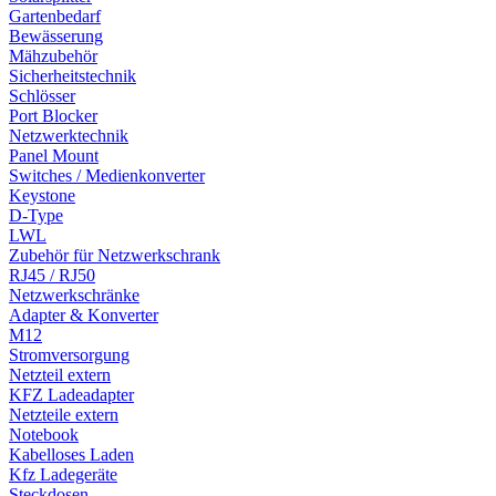
Gartenbedarf
Bewässerung
Mähzubehör
Sicherheitstechnik
Schlösser
Port Blocker
Netzwerktechnik
Panel Mount
Switches / Medienkonverter
Keystone
D-Type
LWL
Zubehör für Netzwerkschrank
RJ45 / RJ50
Netzwerkschränke
Adapter & Konverter
M12
Stromversorgung
Netzteil extern
KFZ Ladeadapter
Netzteile extern
Notebook
Kabelloses Laden
Kfz Ladegeräte
Steckdosen