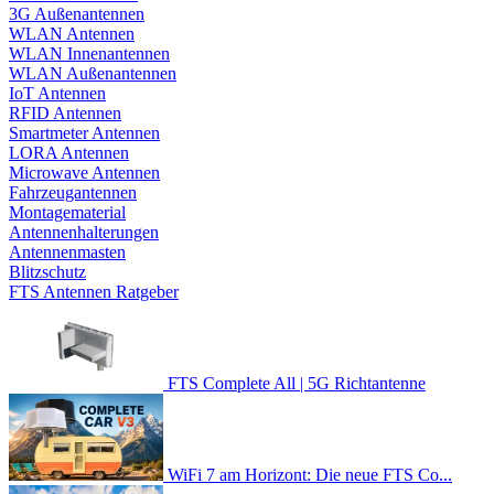
3G Außenantennen
WLAN Antennen
WLAN Innenantennen
WLAN Außenantennen
IoT Antennen
RFID Antennen
Smartmeter Antennen
LORA Antennen
Microwave Antennen
Fahrzeugantennen
Montagematerial
Antennenhalterungen
Antennenmasten
Blitzschutz
FTS Antennen Ratgeber
FTS Complete All | 5G Richtantenne
WiFi 7 am Horizont: Die neue FTS Co...