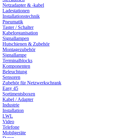
Netzadapter & -kabel
Ladestationen
Installationstechnik
Pneumatik
Taster / Schalter
Kabelorganisation
Signallampen
Hutschienen & Zubehör
Montagezubehör
Signallampe
Terminalblocks
Komponenten
Beleuchtung
Sensoren
Zubehör für Netzwerkschrank
Easy 45
Sortimentsboxen
Kabel / Adapter
Industrie
Installation
LWL
Video
Telefone
Mobilgeräte