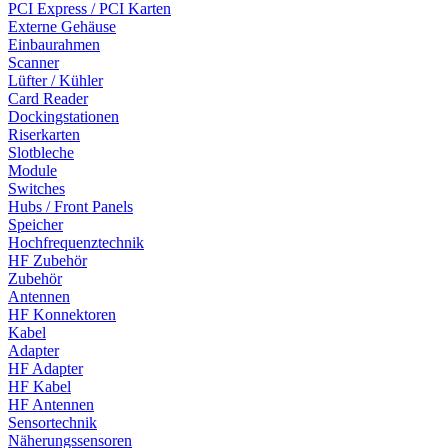
PCI Express / PCI Karten
Externe Gehäuse
Einbaurahmen
Scanner
Lüfter / Kühler
Card Reader
Dockingstationen
Riserkarten
Slotbleche
Module
Switches
Hubs / Front Panels
Speicher
Hochfrequenztechnik
HF Zubehör
Zubehör
Antennen
HF Konnektoren
Kabel
Adapter
HF Adapter
HF Kabel
HF Antennen
Sensortechnik
Näherungssensoren