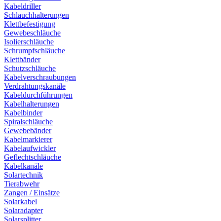
Kabeldriller
Schlauchhalterungen
Klettbefestigung
Gewebeschläuche
Isolierschläuche
Schrumpfschläuche
Klettbänder
Schutzschläuche
Kabelverschraubungen
Verdrahtungskanäle
Kabeldurchführungen
Kabelhalterungen
Kabelbinder
Spiralschläuche
Gewebebänder
Kabelmarkierer
Kabelaufwickler
Geflechtschläuche
Kabelkanäle
Solartechnik
Tierabwehr
Zangen / Einsätze
Solarkabel
Solaradapter
Solarsplitter