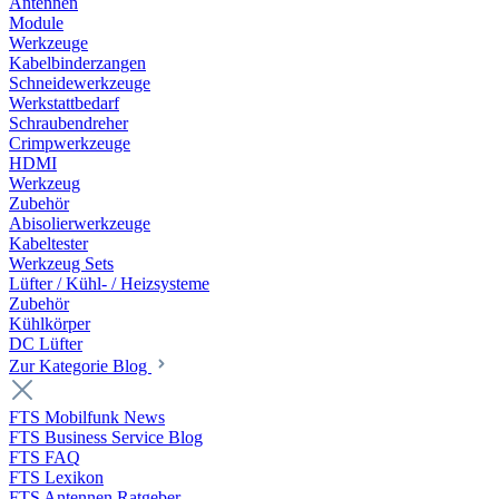
Antennen
Module
Werkzeuge
Kabelbinderzangen
Schneidewerkzeuge
Werkstattbedarf
Schraubendreher
Crimpwerkzeuge
HDMI
Werkzeug
Zubehör
Abisolierwerkzeuge
Kabeltester
Werkzeug Sets
Lüfter / Kühl- / Heizsysteme
Zubehör
Kühlkörper
DC Lüfter
Zur Kategorie Blog
FTS Mobilfunk News
FTS Business Service Blog
FTS FAQ
FTS Lexikon
FTS Antennen Ratgeber