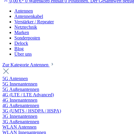
0,00 €*
0
Warenkorb enthält 0 Positionen. Der Gesamtwert beträg
Antennen
Antennenkabel
Verstärker / Repeater
Netztechnik
Marken
Sonderposten
Delock
Blog
Über uns
Zur Kategorie Antennen
5G Antennen
5G Innenantennen
5G Außenantennen
4G (LTE / LTE Advanced)
4G Innenantennen
4G Außenantennen
3G (UMTS / HSDPA / HSPA)
3G Innenantennen
3G Außenantennen
WLAN Antennen
WLAN Innenantennen