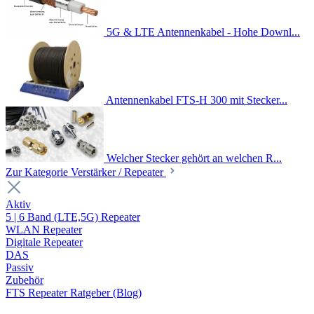
5G & LTE Antennenkabel - Hohe Downl...
Antennenkabel FTS-H 300 mit Stecker...
Welcher Stecker gehört an welchen R...
Zur Kategorie Verstärker / Repeater
Aktiv
5 | 6 Band (LTE,5G) Repeater
WLAN Repeater
Digitale Repeater
DAS
Passiv
Zubehör
FTS Repeater Ratgeber (Blog)