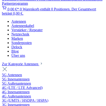
Partnerprogramm
0,00 €*
0
Warenkorb enthält 0 Positionen. Der Gesamtwert
beträgt 0,00 €.
Antennen
Antennenkabel
Verstärker / Repeater
Netztechnik
Marken
Sonderposten
Delock
Blog
Über uns
Zur Kategorie Antennen
5G Antennen
5G Innenantennen
5G Außenantennen
4G (LTE / LTE Advanced)
4G Innenantennen
4G Außenantennen
3G (UMTS / HSDPA / HSPA)
3G Innenantennen