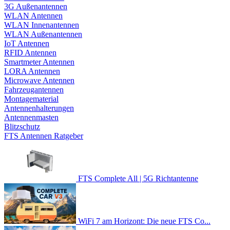
3G Außenantennen
WLAN Antennen
WLAN Innenantennen
WLAN Außenantennen
IoT Antennen
RFID Antennen
Smartmeter Antennen
LORA Antennen
Microwave Antennen
Fahrzeugantennen
Montagematerial
Antennenhalterungen
Antennenmasten
Blitzschutz
FTS Antennen Ratgeber
FTS Complete All | 5G Richtantenne
WiFi 7 am Horizont: Die neue FTS Co...