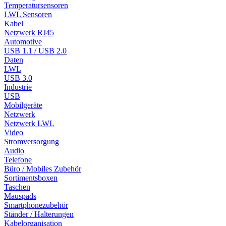
Temperatursensoren
LWL Sensoren
Kabel
Netzwerk RJ45
Automotive
USB 1.1 / USB 2.0
Daten
LWL
USB 3.0
Industrie
USB
Mobilgeräte
Netzwerk
Netzwerk LWL
Video
Stromversorgung
Audio
Telefone
Büro / Mobiles Zubehör
Sortimentsboxen
Taschen
Mauspads
Smartphonezubehör
Ständer / Halterungen
Kabelorganisation