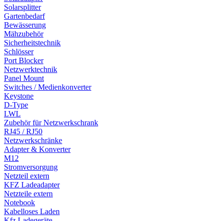
Solarsplitter
Gartenbedarf
Bewässerung
Mähzubehör
Sicherheitstechnik
Schlösser
Port Blocker
Netzwerktechnik
Panel Mount
Switches / Medienkonverter
Keystone
D-Type
LWL
Zubehör für Netzwerkschrank
RJ45 / RJ50
Netzwerkschränke
Adapter & Konverter
M12
Stromversorgung
Netzteil extern
KFZ Ladeadapter
Netzteile extern
Notebook
Kabelloses Laden
Kfz Ladegeräte