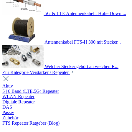
5G & LTE Antennenkabel - Hohe Downl...
Antennenkabel FTS-H 300 mit Stecker...
Welcher Stecker gehört an welchen R...
Zur Kategorie Verstärker / Repeater
Aktiv
5 | 6 Band (LTE,5G) Repeater
WLAN Repeater
Digitale Repeater
DAS
Passiv
Zubehör
FTS Repeater Ratgeber (Blog)