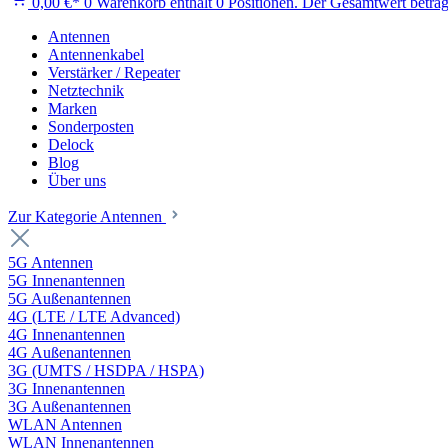
0,00 €*
0
Warenkorb enthält 0 Positionen. Der Gesamtwert beträg
Antennen
Antennenkabel
Verstärker / Repeater
Netztechnik
Marken
Sonderposten
Delock
Blog
Über uns
Zur Kategorie Antennen
5G Antennen
5G Innenantennen
5G Außenantennen
4G (LTE / LTE Advanced)
4G Innenantennen
4G Außenantennen
3G (UMTS / HSDPA / HSPA)
3G Innenantennen
3G Außenantennen
WLAN Antennen
WLAN Innenantennen