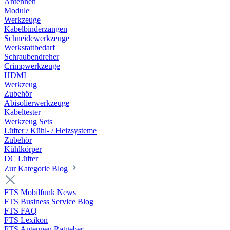
Antennen
Module
Werkzeuge
Kabelbinderzangen
Schneidewerkzeuge
Werkstattbedarf
Schraubendreher
Crimpwerkzeuge
HDMI
Werkzeug
Zubehör
Abisolierwerkzeuge
Kabeltester
Werkzeug Sets
Lüfter / Kühl- / Heizsysteme
Zubehör
Kühlkörper
DC Lüfter
Zur Kategorie Blog
FTS Mobilfunk News
FTS Business Service Blog
FTS FAQ
FTS Lexikon
FTS Antennen Ratgeber