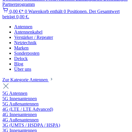
Partnerprogramm
0,00 €*
0
Warenkorb enthält 0 Positionen. Der Gesamtwert
beträgt 0,00 €.
Antennen
Antennenkabel
Verstärker / Repeater
Netztechnik
Marken
Sonderposten
Delock
Blog
Über uns
Zur Kategorie Antennen
5G Antennen
5G Innenantennen
5G Außenantennen
4G (LTE / LTE Advanced)
4G Innenantennen
4G Außenantennen
3G (UMTS / HSDPA / HSPA)
3G Innenantennen