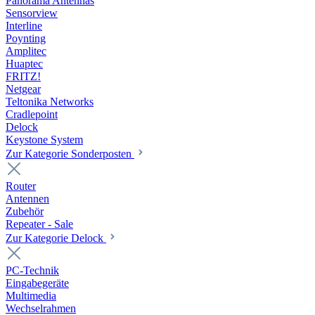
Panorama Antennas
Sensorview
Interline
Poynting
Amplitec
Huaptec
FRITZ!
Netgear
Teltonika Networks
Cradlepoint
Delock
Keystone System
Zur Kategorie Sonderposten
Router
Antennen
Zubehör
Repeater - Sale
Zur Kategorie Delock
PC-Technik
Eingabegeräte
Multimedia
Wechselrahmen