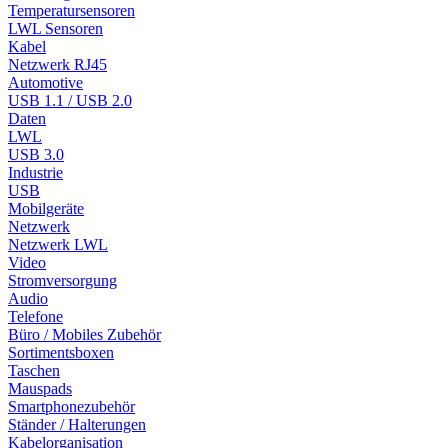
Temperatursensoren
LWL Sensoren
Kabel
Netzwerk RJ45
Automotive
USB 1.1 / USB 2.0
Daten
LWL
USB 3.0
Industrie
USB
Mobilgeräte
Netzwerk
Netzwerk LWL
Video
Stromversorgung
Audio
Telefone
Büro / Mobiles Zubehör
Sortimentsboxen
Taschen
Mauspads
Smartphonezubehör
Ständer / Halterungen
Kabelorganisation