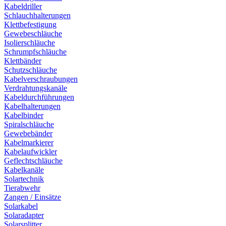
Kabeldriller
Schlauchhalterungen
Klettbefestigung
Gewebeschläuche
Isolierschläuche
Schrumpfschläuche
Klettbänder
Schutzschläuche
Kabelverschraubungen
Verdrahtungskanäle
Kabeldurchführungen
Kabelhalterungen
Kabelbinder
Spiralschläuche
Gewebebänder
Kabelmarkierer
Kabelaufwickler
Geflechtschläuche
Kabelkanäle
Solartechnik
Tierabwehr
Zangen / Einsätze
Solarkabel
Solaradapter
Solarsplitter