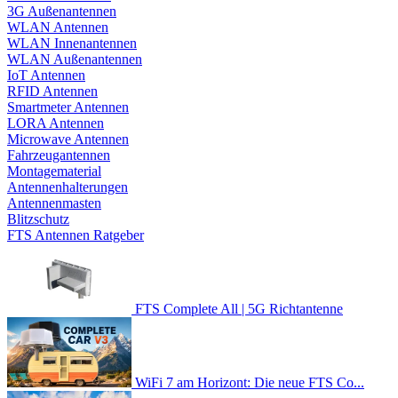
3G Außenantennen
WLAN Antennen
WLAN Innenantennen
WLAN Außenantennen
IoT Antennen
RFID Antennen
Smartmeter Antennen
LORA Antennen
Microwave Antennen
Fahrzeugantennen
Montagematerial
Antennenhalterungen
Antennenmasten
Blitzschutz
FTS Antennen Ratgeber
FTS Complete All | 5G Richtantenne
WiFi 7 am Horizont: Die neue FTS Co...