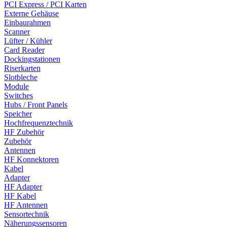
PCI Express / PCI Karten
Externe Gehäuse
Einbaurahmen
Scanner
Lüfter / Kühler
Card Reader
Dockingstationen
Riserkarten
Slotbleche
Module
Switches
Hubs / Front Panels
Speicher
Hochfrequenztechnik
HF Zubehör
Zubehör
Antennen
HF Konnektoren
Kabel
Adapter
HF Adapter
HF Kabel
HF Antennen
Sensortechnik
Näherungssensoren