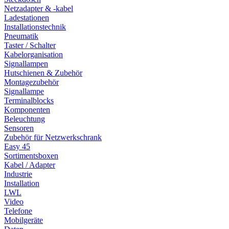
Netzadapter & -kabel
Ladestationen
Installationstechnik
Pneumatik
Taster / Schalter
Kabelorganisation
Signallampen
Hutschienen & Zubehör
Montagezubehör
Signallampe
Terminalblocks
Komponenten
Beleuchtung
Sensoren
Zubehör für Netzwerkschrank
Easy 45
Sortimentsboxen
Kabel / Adapter
Industrie
Installation
LWL
Video
Telefone
Mobilgeräte