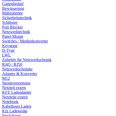
Gartenbedarf
Bewässerung
Mähzubehör
Sicherheitstechnik
Schlösser
Port Blocker
Netzwerktechnik
Panel Mount
Switches / Medienkonverter
Keystone
D-Type
LWL
Zubehör für Netzwerkschrank
RJ45 / RJ50
Netzwerkschränke
Adapter & Konverter
M12
Stromversorgung
Netzteil extern
KFZ Ladeadapter
Netzteile extern
Notebook
Kabelloses Laden
Kfz Ladegeräte
Steckdosen