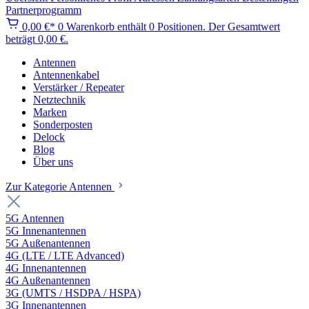
Partnerprogramm
0,00 €*
0
Warenkorb enthält 0 Positionen. Der Gesamtwert
beträgt 0,00 €.
Antennen
Antennenkabel
Verstärker / Repeater
Netztechnik
Marken
Sonderposten
Delock
Blog
Über uns
Zur Kategorie Antennen
5G Antennen
5G Innenantennen
5G Außenantennen
4G (LTE / LTE Advanced)
4G Innenantennen
4G Außenantennen
3G (UMTS / HSDPA / HSPA)
3G Innenantennen