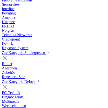
Panorama Antennas
Sensorview
Interline
Poynting
Amplitec
Huaptec
FRITZ!
Netgear
Teltonika Networks
Cradlepoint
Delock
Keystone System
Zur Kategorie Sonderposten
Router
Antennen
Zubehör
Repeater - Sale
Zur Kategorie Delock
PC-Technik
Eingabegeräte
Multimedia
Wechselrahmen