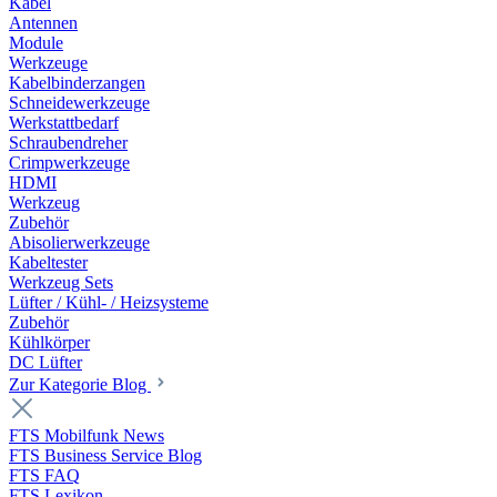
Kabel
Antennen
Module
Werkzeuge
Kabelbinderzangen
Schneidewerkzeuge
Werkstattbedarf
Schraubendreher
Crimpwerkzeuge
HDMI
Werkzeug
Zubehör
Abisolierwerkzeuge
Kabeltester
Werkzeug Sets
Lüfter / Kühl- / Heizsysteme
Zubehör
Kühlkörper
DC Lüfter
Zur Kategorie Blog
FTS Mobilfunk News
FTS Business Service Blog
FTS FAQ
FTS Lexikon