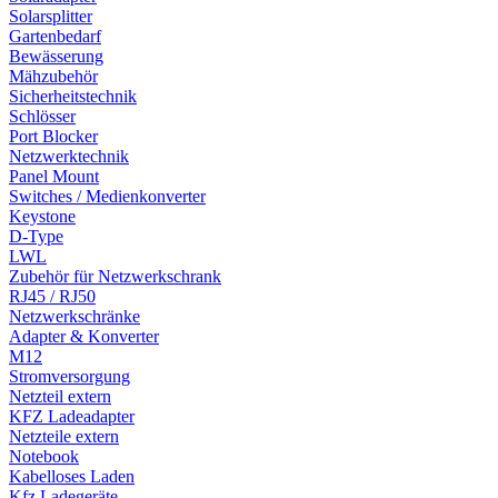
Solarsplitter
Gartenbedarf
Bewässerung
Mähzubehör
Sicherheitstechnik
Schlösser
Port Blocker
Netzwerktechnik
Panel Mount
Switches / Medienkonverter
Keystone
D-Type
LWL
Zubehör für Netzwerkschrank
RJ45 / RJ50
Netzwerkschränke
Adapter & Konverter
M12
Stromversorgung
Netzteil extern
KFZ Ladeadapter
Netzteile extern
Notebook
Kabelloses Laden
Kfz Ladegeräte