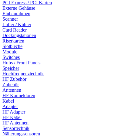
PCI Express / PCI Karten
Externe Gehäuse
Einbaurahmen
Scanner
Lüfter / Kühler
Card Reader
Dockingstationen
Riserkarten
Slotbleche
Module
Switches
Hubs / Front Panels
Speicher
Hochfrequenztechnik
HF Zubehör
Zubehör
Antennen
HF Konnektoren
Kabel
Adapter
HF Adapter
HF Kabel
HF Antennen
Sensortechnik
Näherungssensoren