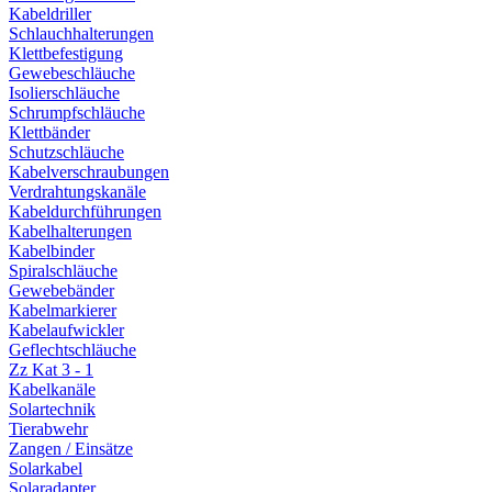
Kabeldriller
Schlauchhalterungen
Klettbefestigung
Gewebeschläuche
Isolierschläuche
Schrumpfschläuche
Klettbänder
Schutzschläuche
Kabelverschraubungen
Verdrahtungskanäle
Kabeldurchführungen
Kabelhalterungen
Kabelbinder
Spiralschläuche
Gewebebänder
Kabelmarkierer
Kabelaufwickler
Geflechtschläuche
Zz Kat 3 - 1
Kabelkanäle
Solartechnik
Tierabwehr
Zangen / Einsätze
Solarkabel
Solaradapter