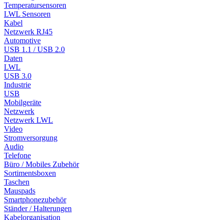
Temperatursensoren
LWL Sensoren
Kabel
Netzwerk RJ45
Automotive
USB 1.1 / USB 2.0
Daten
LWL
USB 3.0
Industrie
USB
Mobilgeräte
Netzwerk
Netzwerk LWL
Video
Stromversorgung
Audio
Telefone
Büro / Mobiles Zubehör
Sortimentsboxen
Taschen
Mauspads
Smartphonezubehör
Ständer / Halterungen
Kabelorganisation