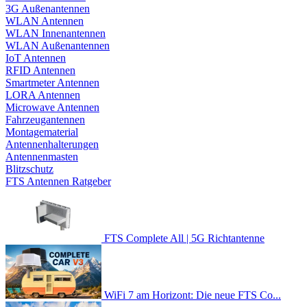
3G Außenantennen
WLAN Antennen
WLAN Innenantennen
WLAN Außenantennen
IoT Antennen
RFID Antennen
Smartmeter Antennen
LORA Antennen
Microwave Antennen
Fahrzeugantennen
Montagematerial
Antennenhalterungen
Antennenmasten
Blitzschutz
FTS Antennen Ratgeber
FTS Complete All | 5G Richtantenne
WiFi 7 am Horizont: Die neue FTS Co...