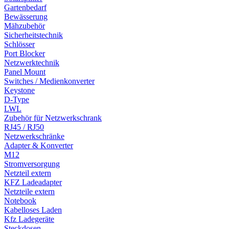
Gartenbedarf
Bewässerung
Mähzubehör
Sicherheitstechnik
Schlösser
Port Blocker
Netzwerktechnik
Panel Mount
Switches / Medienkonverter
Keystone
D-Type
LWL
Zubehör für Netzwerkschrank
RJ45 / RJ50
Netzwerkschränke
Adapter & Konverter
M12
Stromversorgung
Netzteil extern
KFZ Ladeadapter
Netzteile extern
Notebook
Kabelloses Laden
Kfz Ladegeräte
Steckdosen