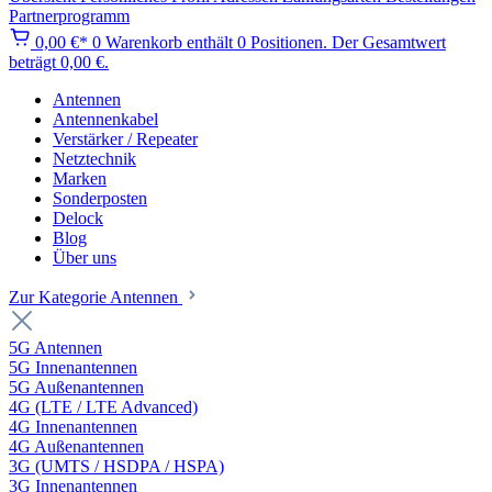
Partnerprogramm
0,00 €*
0
Warenkorb enthält 0 Positionen. Der Gesamtwert
beträgt 0,00 €.
Antennen
Antennenkabel
Verstärker / Repeater
Netztechnik
Marken
Sonderposten
Delock
Blog
Über uns
Zur Kategorie Antennen
5G Antennen
5G Innenantennen
5G Außenantennen
4G (LTE / LTE Advanced)
4G Innenantennen
4G Außenantennen
3G (UMTS / HSDPA / HSPA)
3G Innenantennen