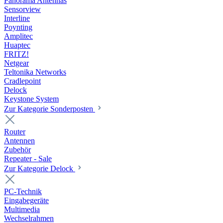
Panorama Antennas
Sensorview
Interline
Poynting
Amplitec
Huaptec
FRITZ!
Netgear
Teltonika Networks
Cradlepoint
Delock
Keystone System
Zur Kategorie Sonderposten
Router
Antennen
Zubehör
Repeater - Sale
Zur Kategorie Delock
PC-Technik
Eingabegeräte
Multimedia
Wechselrahmen