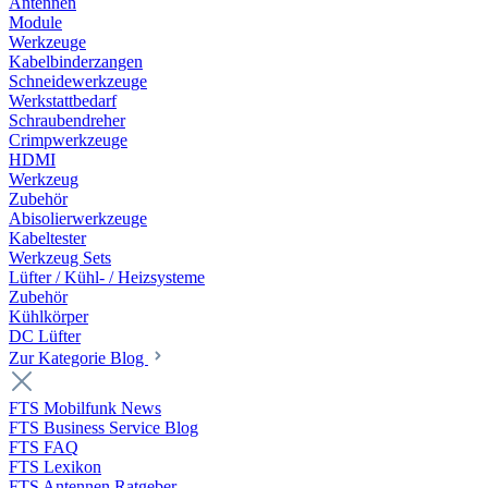
Antennen
Module
Werkzeuge
Kabelbinderzangen
Schneidewerkzeuge
Werkstattbedarf
Schraubendreher
Crimpwerkzeuge
HDMI
Werkzeug
Zubehör
Abisolierwerkzeuge
Kabeltester
Werkzeug Sets
Lüfter / Kühl- / Heizsysteme
Zubehör
Kühlkörper
DC Lüfter
Zur Kategorie Blog
FTS Mobilfunk News
FTS Business Service Blog
FTS FAQ
FTS Lexikon
FTS Antennen Ratgeber