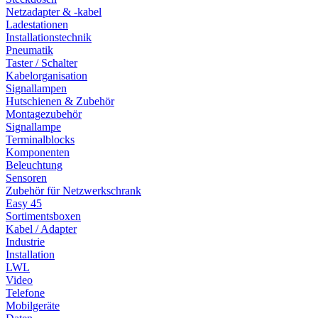
Netzadapter & -kabel
Ladestationen
Installationstechnik
Pneumatik
Taster / Schalter
Kabelorganisation
Signallampen
Hutschienen & Zubehör
Montagezubehör
Signallampe
Terminalblocks
Komponenten
Beleuchtung
Sensoren
Zubehör für Netzwerkschrank
Easy 45
Sortimentsboxen
Kabel / Adapter
Industrie
Installation
LWL
Video
Telefone
Mobilgeräte