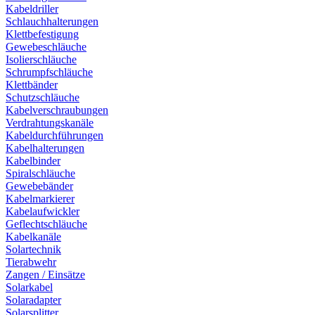
Kabeldriller
Schlauchhalterungen
Klettbefestigung
Gewebeschläuche
Isolierschläuche
Schrumpfschläuche
Klettbänder
Schutzschläuche
Kabelverschraubungen
Verdrahtungskanäle
Kabeldurchführungen
Kabelhalterungen
Kabelbinder
Spiralschläuche
Gewebebänder
Kabelmarkierer
Kabelaufwickler
Geflechtschläuche
Kabelkanäle
Solartechnik
Tierabwehr
Zangen / Einsätze
Solarkabel
Solaradapter
Solarsplitter