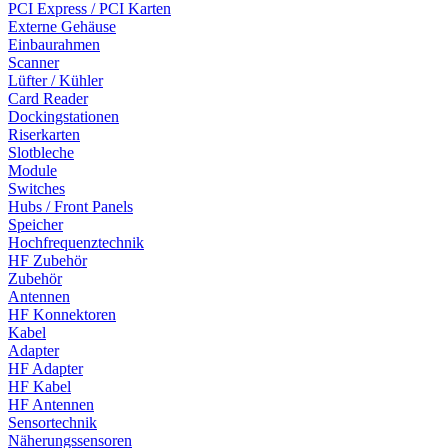
PCI Express / PCI Karten
Externe Gehäuse
Einbaurahmen
Scanner
Lüfter / Kühler
Card Reader
Dockingstationen
Riserkarten
Slotbleche
Module
Switches
Hubs / Front Panels
Speicher
Hochfrequenztechnik
HF Zubehör
Zubehör
Antennen
HF Konnektoren
Kabel
Adapter
HF Adapter
HF Kabel
HF Antennen
Sensortechnik
Näherungssensoren