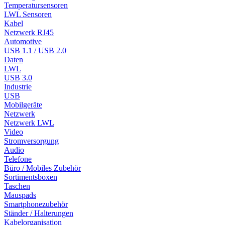
Temperatursensoren
LWL Sensoren
Kabel
Netzwerk RJ45
Automotive
USB 1.1 / USB 2.0
Daten
LWL
USB 3.0
Industrie
USB
Mobilgeräte
Netzwerk
Netzwerk LWL
Video
Stromversorgung
Audio
Telefone
Büro / Mobiles Zubehör
Sortimentsboxen
Taschen
Mauspads
Smartphonezubehör
Ständer / Halterungen
Kabelorganisation