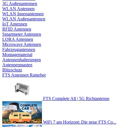
3G Außenantennen
WLAN Antennen
WLAN Innenantennen
WLAN Außenantennen
IoT Antennen
RFID Antennen
Smartmeter Antennen
LORA Antennen
Microwave Antennen
Fahrzeugantennen
Montagematerial
Antennenhalterungen
Antennenmasten
Blitzschutz
FTS Antennen Ratgeber
FTS Complete All | 5G Richtantenne
WiFi 7 am Horizont: Die neue FTS Co...