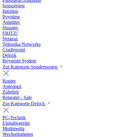
Panorama Antennas
Sensorview
Interline
Poynting
Amplitec
Huaptec
FRITZ!
Netgear
Teltonika Networks
Cradlepoint
Delock
Keystone System
Zur Kategorie Sonderposten
Router
Antennen
Zubehör
Repeater - Sale
Zur Kategorie Delock
PC-Technik
Eingabegeräte
Multimedia
Wechselrahmen