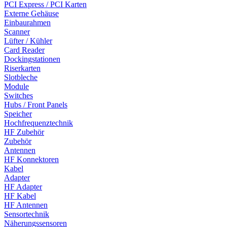
PCI Express / PCI Karten
Externe Gehäuse
Einbaurahmen
Scanner
Lüfter / Kühler
Card Reader
Dockingstationen
Riserkarten
Slotbleche
Module
Switches
Hubs / Front Panels
Speicher
Hochfrequenztechnik
HF Zubehör
Zubehör
Antennen
HF Konnektoren
Kabel
Adapter
HF Adapter
HF Kabel
HF Antennen
Sensortechnik
Näherungssensoren