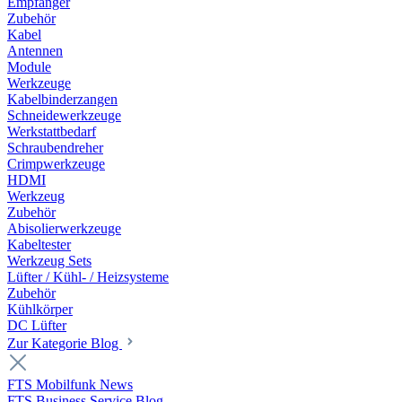
Empfänger
Zubehör
Kabel
Antennen
Module
Werkzeuge
Kabelbinderzangen
Schneidewerkzeuge
Werkstattbedarf
Schraubendreher
Crimpwerkzeuge
HDMI
Werkzeug
Zubehör
Abisolierwerkzeuge
Kabeltester
Werkzeug Sets
Lüfter / Kühl- / Heizsysteme
Zubehör
Kühlkörper
DC Lüfter
Zur Kategorie Blog
FTS Mobilfunk News
FTS Business Service Blog