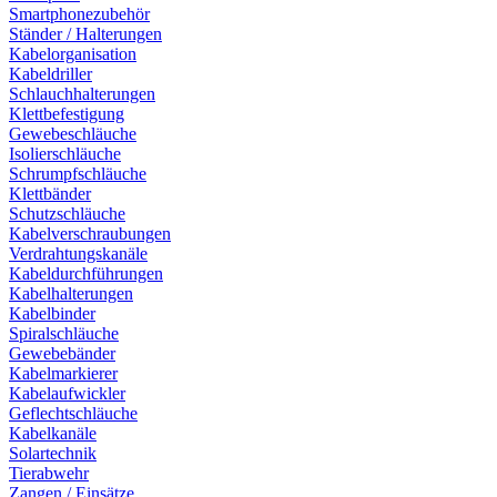
Smartphonezubehör
Ständer / Halterungen
Kabelorganisation
Kabeldriller
Schlauchhalterungen
Klettbefestigung
Gewebeschläuche
Isolierschläuche
Schrumpfschläuche
Klettbänder
Schutzschläuche
Kabelverschraubungen
Verdrahtungskanäle
Kabeldurchführungen
Kabelhalterungen
Kabelbinder
Spiralschläuche
Gewebebänder
Kabelmarkierer
Kabelaufwickler
Geflechtschläuche
Kabelkanäle
Solartechnik
Tierabwehr
Zangen / Einsätze