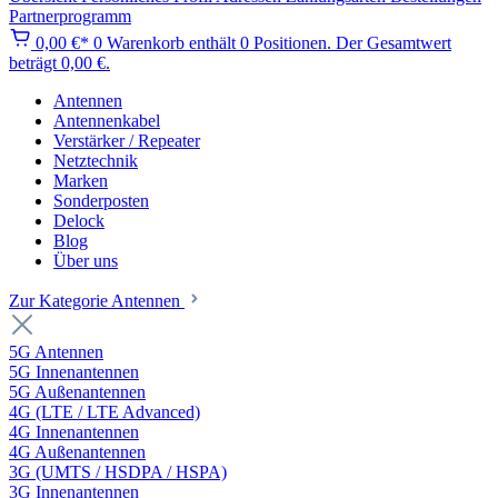
Partnerprogramm
0,00 €*
0
Warenkorb enthält 0 Positionen. Der Gesamtwert
beträgt 0,00 €.
Antennen
Antennenkabel
Verstärker / Repeater
Netztechnik
Marken
Sonderposten
Delock
Blog
Über uns
Zur Kategorie Antennen
5G Antennen
5G Innenantennen
5G Außenantennen
4G (LTE / LTE Advanced)
4G Innenantennen
4G Außenantennen
3G (UMTS / HSDPA / HSPA)
3G Innenantennen