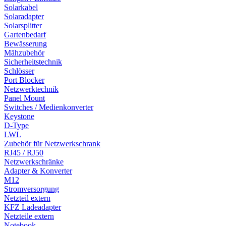
Solarkabel
Solaradapter
Solarsplitter
Gartenbedarf
Bewässerung
Mähzubehör
Sicherheitstechnik
Schlösser
Port Blocker
Netzwerktechnik
Panel Mount
Switches / Medienkonverter
Keystone
D-Type
LWL
Zubehör für Netzwerkschrank
RJ45 / RJ50
Netzwerkschränke
Adapter & Konverter
M12
Stromversorgung
Netzteil extern
KFZ Ladeadapter
Netzteile extern
Notebook