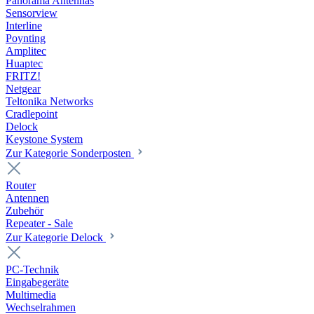
Panorama Antennas
Sensorview
Interline
Poynting
Amplitec
Huaptec
FRITZ!
Netgear
Teltonika Networks
Cradlepoint
Delock
Keystone System
Zur Kategorie Sonderposten
Router
Antennen
Zubehör
Repeater - Sale
Zur Kategorie Delock
PC-Technik
Eingabegeräte
Multimedia
Wechselrahmen