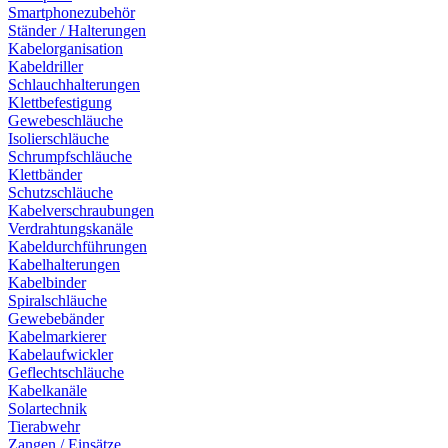
Smartphonezubehör
Ständer / Halterungen
Kabelorganisation
Kabeldriller
Schlauchhalterungen
Klettbefestigung
Gewebeschläuche
Isolierschläuche
Schrumpfschläuche
Klettbänder
Schutzschläuche
Kabelverschraubungen
Verdrahtungskanäle
Kabeldurchführungen
Kabelhalterungen
Kabelbinder
Spiralschläuche
Gewebebänder
Kabelmarkierer
Kabelaufwickler
Geflechtschläuche
Kabelkanäle
Solartechnik
Tierabwehr
Zangen / Einsätze