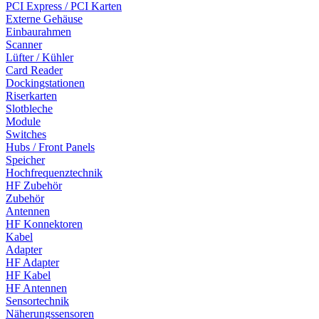
PCI Express / PCI Karten
Externe Gehäuse
Einbaurahmen
Scanner
Lüfter / Kühler
Card Reader
Dockingstationen
Riserkarten
Slotbleche
Module
Switches
Hubs / Front Panels
Speicher
Hochfrequenztechnik
HF Zubehör
Zubehör
Antennen
HF Konnektoren
Kabel
Adapter
HF Adapter
HF Kabel
HF Antennen
Sensortechnik
Näherungssensoren