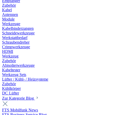
Empfänger
Zubehör
Kabel
Antennen
Module
Werkzeuge
Kabelbinderzangen
Schneidewerkzeuge
Werkstattbedarf
Schraubendreher
Crimpwerkzeuge
HDMI
Werkzeug
Zubehör
Abisolierwerkzeuge
Kabeltester
Werkzeug Sets
Lüfter / Kühl- / Heizsysteme
Zubehör
Kühlkörper
DC Lüfter
Zur Kategorie Blog
FTS Mobilfunk News
FTS Business Service Blog