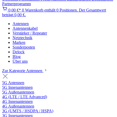
Partnerprogramm
0,00 €*
0
Warenkorb enthält 0 Positionen. Der Gesamtwert
beträgt 0,00 €.
Antennen
Antennenkabel
Verstärker / Repeater
Netztechnik
Marken
Sonderposten
Delock
Blog
Über uns
Zur Kategorie Antennen
5G Antennen
5G Innenantennen
5G Außenantennen
4G (LTE / LTE Advanced)
4G Innenantennen
4G Außenantennen
3G (UMTS / HSDPA / HSPA)
3G Innenantennen