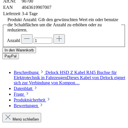
Art.Nr.
90700
EAN
4043619907007
Lieferzeit
3-4 Tage
Produkt Anzahl: Gib den gewünschten Wert ein oder benutze
die Schaltflächen um die Anzahl zu erhöhen oder zu
reduzieren.
Anzahl
In den Warenkorb
Pay
Pal
Beschreibung
Delock HSD Z Kabel RJ45 Buchse für
Elektrotechnik in FahrzeugenDieses Kabel von Delock eignet
sich zur Verbindung von Kompon…
Datenblatt
Frage
Produktsicherheit
Bewertungen
Menü schließen