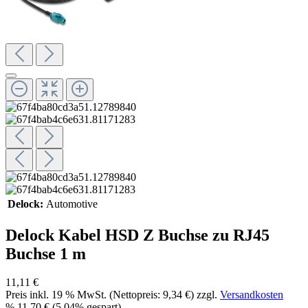
Delock:
Automotive
Delock Kabel HSD Z Buchse zu RJ45
Buchse 1 m
11,11 €
Preis inkl.
19
% MwSt. (Nettopreis:
9,34 €
) zzgl.
Versandkosten
%
11,70 €
(5.04% gespart)