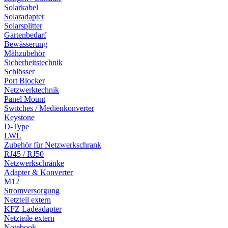
Solarkabel
Solaradapter
Solarsplitter
Gartenbedarf
Bewässerung
Mähzubehör
Sicherheitstechnik
Schlösser
Port Blocker
Netzwerktechnik
Panel Mount
Switches / Medienkonverter
Keystone
D-Type
LWL
Zubehör für Netzwerkschrank
RJ45 / RJ50
Netzwerkschränke
Adapter & Konverter
M12
Stromversorgung
Netzteil extern
KFZ Ladeadapter
Netzteile extern
Notebook