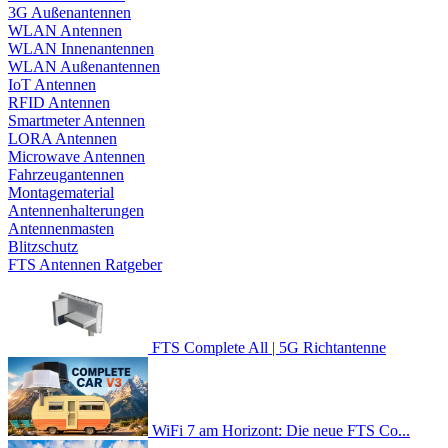
3G Außenantennen
WLAN Antennen
WLAN Innenantennen
WLAN Außenantennen
IoT Antennen
RFID Antennen
Smartmeter Antennen
LORA Antennen
Microwave Antennen
Fahrzeugantennen
Montagematerial
Antennenhalterungen
Antennenmasten
Blitzschutz
FTS Antennen Ratgeber
FTS Complete All | 5G Richtantenne
WiFi 7 am Horizont: Die neue FTS Co...