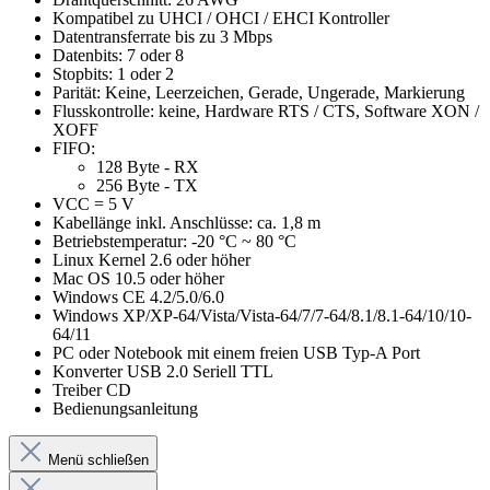
Kompatibel zu UHCI / OHCI / EHCI Kontroller
Datentransferrate bis zu 3 Mbps
Datenbits: 7 oder 8
Stopbits: 1 oder 2
Parität: Keine, Leerzeichen, Gerade, Ungerade, Markierung
Flusskontrolle: keine, Hardware RTS / CTS, Software XON /
XOFF
FIFO:
128 Byte - RX
256 Byte - TX
VCC = 5 V
Kabellänge inkl. Anschlüsse: ca. 1,8 m
Betriebstemperatur: -20 °C ~ 80 °C
Linux Kernel 2.6 oder höher
Mac OS 10.5 oder höher
Windows CE 4.2/5.0/6.0
Windows XP/XP-64/Vista/Vista-64/7/7-64/8.1/8.1-64/10/10-
64/11
PC oder Notebook mit einem freien USB Typ-A Port
Konverter USB 2.0 Seriell TTL
Treiber CD
Bedienungsanleitung
Menü schließen