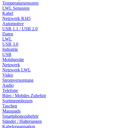
Temperatursensoren
LWL Sensoren
Kabel
Netzwerk RJ45
Automotive
USB 1.1 / USB 2.0
Daten
LWL
USB 3.0
Industrie
USB
Mobilgeräte
Netzwerk
Netzwerk LWL
Video
Stromversorgung
Audio
Telefone
Büro / Mobiles Zubehör
Sortimentsboxen
Taschen
Mauspads
Smartphonezubehör
Ständer / Halterungen
Kabelorganisation