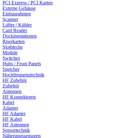
PCI Express / PCI Karten
Externe Gehäuse
Einbaurahmen
Scanner
Lüfter / Kühler
Card Reader
Dockingstationen
Riserkarten
Slotbleche
Module
Switches
Hubs / Front Panels
Speicher
Hochfrequenztechnik
HF Zubehör
Zubehör
Antennen
HF Konnektoren
Kabel
Adapter
HF Adapter
HF Kabel
HF Antennen
Sensortechnik
Näherungssensoren