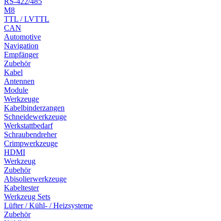
RS-422/485
M8
TTL / LVTTL
CAN
Automotive
Navigation
Empfänger
Zubehör
Kabel
Antennen
Module
Werkzeuge
Kabelbinderzangen
Schneidewerkzeuge
Werkstattbedarf
Schraubendreher
Crimpwerkzeuge
HDMI
Werkzeug
Zubehör
Abisolierwerkzeuge
Kabeltester
Werkzeug Sets
Lüfter / Kühl- / Heizsysteme
Zubehör