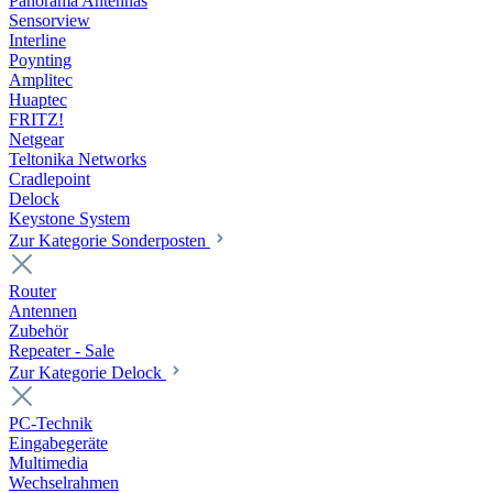
Panorama Antennas
Sensorview
Interline
Poynting
Amplitec
Huaptec
FRITZ!
Netgear
Teltonika Networks
Cradlepoint
Delock
Keystone System
Zur Kategorie Sonderposten
Router
Antennen
Zubehör
Repeater - Sale
Zur Kategorie Delock
PC-Technik
Eingabegeräte
Multimedia
Wechselrahmen