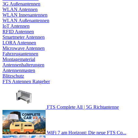
3G Außenantennen
WLAN Antennen
WLAN Innenantennen
WLAN Außenantennen
IoT Antennen
RFID Antennen
Smartmeter Antennen
LORA Antennen
Microwave Antennen
Fahrzeugantennen
Montagematerial
Antennenhalterungen
Antennenmasten
Blitzschutz
FTS Antennen Ratgeber
FTS Complete All | 5G Richtantenne
WiFi 7 am Horizont: Die neue FTS Co...