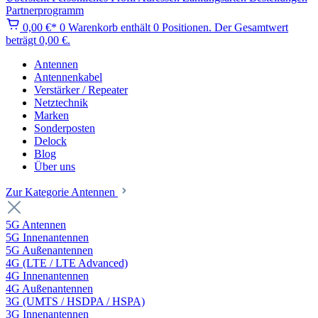
Partnerprogramm
0,00 €*
0
Warenkorb enthält 0 Positionen. Der Gesamtwert
beträgt 0,00 €.
Antennen
Antennenkabel
Verstärker / Repeater
Netztechnik
Marken
Sonderposten
Delock
Blog
Über uns
Zur Kategorie Antennen
5G Antennen
5G Innenantennen
5G Außenantennen
4G (LTE / LTE Advanced)
4G Innenantennen
4G Außenantennen
3G (UMTS / HSDPA / HSPA)
3G Innenantennen