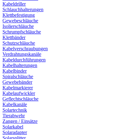
Kabeldriller
Schlauchhalterungen
Klettbefestigung
Gewebeschläuche
Isolierschläuche
Schrumpfschläuche
Klettbänder
Schutzschläuche
Kabelverschraubungen
Verdrahtungskanäle
Kabeldurchführungen
Kabelhalterungen
Kabelbinder
Spiralschläuche
Gewebebänder
Kabelmarkierer
Kabelaufwickler
Geflechtschläuche
Kabelkanäle
Solartechnik
Tierabwehr
Zangen / Einsätze
Solarkabel
Solaradapter
Solarsplitter