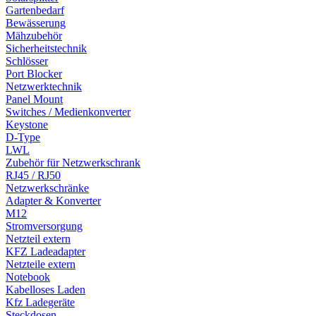
Gartenbedarf
Bewässerung
Mähzubehör
Sicherheitstechnik
Schlösser
Port Blocker
Netzwerktechnik
Panel Mount
Switches / Medienkonverter
Keystone
D-Type
LWL
Zubehör für Netzwerkschrank
RJ45 / RJ50
Netzwerkschränke
Adapter & Konverter
M12
Stromversorgung
Netzteil extern
KFZ Ladeadapter
Netzteile extern
Notebook
Kabelloses Laden
Kfz Ladegeräte
Steckdosen