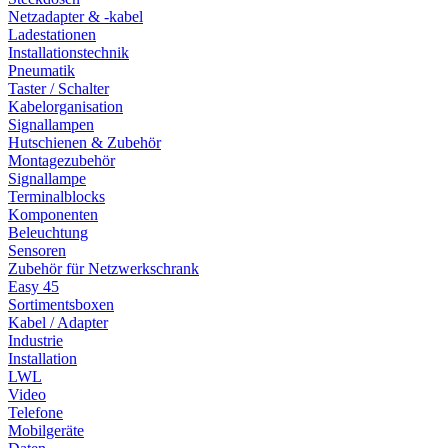
Netzadapter & -kabel
Ladestationen
Installationstechnik
Pneumatik
Taster / Schalter
Kabelorganisation
Signallampen
Hutschienen & Zubehör
Montagezubehör
Signallampe
Terminalblocks
Komponenten
Beleuchtung
Sensoren
Zubehör für Netzwerkschrank
Easy 45
Sortimentsboxen
Kabel / Adapter
Industrie
Installation
LWL
Video
Telefone
Mobilgeräte