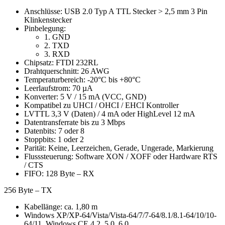
Anschlüsse: USB 2.0 Typ A TTL Stecker > 2,5 mm 3 Pin
Klinkenstecker
Pinbelegung:
1. GND
2. TXD
3. RXD
Chipsatz: FTDI 232RL
Drahtquerschnitt: 26 AWG
Temperaturbereich: -20°C bis +80°C
Leerlaufstrom: 70 µA
Konverter: 5 V / 15 mA (VCC, GND)
Kompatibel zu UHCI / OHCI / EHCI Kontroller
LVTTL 3,3 V (Daten) / 4 mA oder HighLevel 12 mA
Datentransferrate bis zu 3 Mbps
Datenbits: 7 oder 8
Stoppbits: 1 oder 2
Parität: Keine, Leerzeichen, Gerade, Ungerade, Markierung
Flusssteuerung: Software XON / XOFF oder Hardware RTS
/ CTS
FIFO: 128 Byte – RX
256 Byte – TX
Kabellänge: ca. 1,80 m
Windows XP/XP-64/Vista/Vista-64/7/7-64/8.1/8.1-64/10/10-
64/11, Windows CE 4.2, 5.0, 6.0,