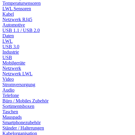
Temperatursensoren
LWL Sensoren
Kabel
Netzwerk RJ45
Automotive
USB 1.1 / USB 2.0
Daten
LWL
USB 3.0
Industrie
USB
Mobilgeräte
Netzwerk
Netzwerk LWL
Video
Stromversorgung
Audio
Telefone
Büro / Mobiles Zubehör
Sortimentsboxen
Taschen
Mauspads
Smartphonezubehör
Ständer / Halterungen
Kabelorganisation