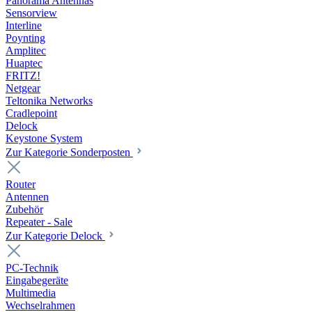
Panorama Antennas
Sensorview
Interline
Poynting
Amplitec
Huaptec
FRITZ!
Netgear
Teltonika Networks
Cradlepoint
Delock
Keystone System
Zur Kategorie Sonderposten
Router
Antennen
Zubehör
Repeater - Sale
Zur Kategorie Delock
PC-Technik
Eingabegeräte
Multimedia
Wechselrahmen