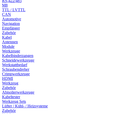
RS-422/485
M8
TTL / LVTTL
CAN
Automotive
Navigation
Empfänger
Zubehör
Kabel
Antennen
Module
Werkzeuge
Kabelbinderzangen
Schneidewerkzeuge
Werkstattbedarf
Schraubendreher
Crimpwerkzeuge
HDMI
Werkzeug
Zubehör
Abisolierwerkzeuge
Kabeltester
Werkzeug Sets
Lüfter / Kühl- / Heizsysteme
Zubehör