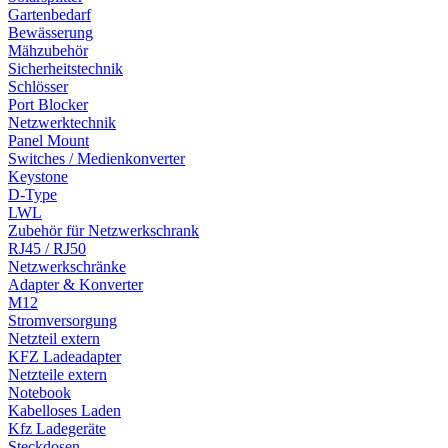
Gartenbedarf
Bewässerung
Mähzubehör
Sicherheitstechnik
Schlösser
Port Blocker
Netzwerktechnik
Panel Mount
Switches / Medienkonverter
Keystone
D-Type
LWL
Zubehör für Netzwerkschrank
RJ45 / RJ50
Netzwerkschränke
Adapter & Konverter
M12
Stromversorgung
Netzteil extern
KFZ Ladeadapter
Netzteile extern
Notebook
Kabelloses Laden
Kfz Ladegeräte
Steckdosen