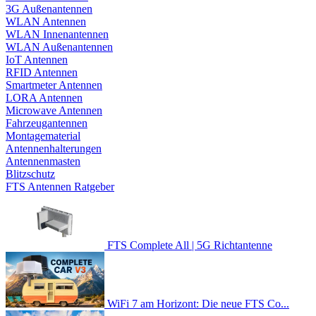
3G Außenantennen
WLAN Antennen
WLAN Innenantennen
WLAN Außenantennen
IoT Antennen
RFID Antennen
Smartmeter Antennen
LORA Antennen
Microwave Antennen
Fahrzeugantennen
Montagematerial
Antennenhalterungen
Antennenmasten
Blitzschutz
FTS Antennen Ratgeber
FTS Complete All | 5G Richtantenne
WiFi 7 am Horizont: Die neue FTS Co...