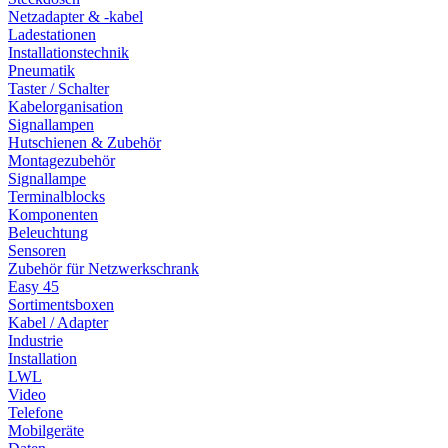
Netzadapter & -kabel
Ladestationen
Installationstechnik
Pneumatik
Taster / Schalter
Kabelorganisation
Signallampen
Hutschienen & Zubehör
Montagezubehör
Signallampe
Terminalblocks
Komponenten
Beleuchtung
Sensoren
Zubehör für Netzwerkschrank
Easy 45
Sortimentsboxen
Kabel / Adapter
Industrie
Installation
LWL
Video
Telefone
Mobilgeräte