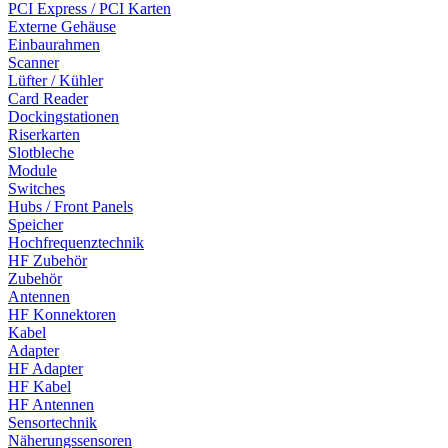
PCI Express / PCI Karten
Externe Gehäuse
Einbaurahmen
Scanner
Lüfter / Kühler
Card Reader
Dockingstationen
Riserkarten
Slotbleche
Module
Switches
Hubs / Front Panels
Speicher
Hochfrequenztechnik
HF Zubehör
Zubehör
Antennen
HF Konnektoren
Kabel
Adapter
HF Adapter
HF Kabel
HF Antennen
Sensortechnik
Näherungssensoren