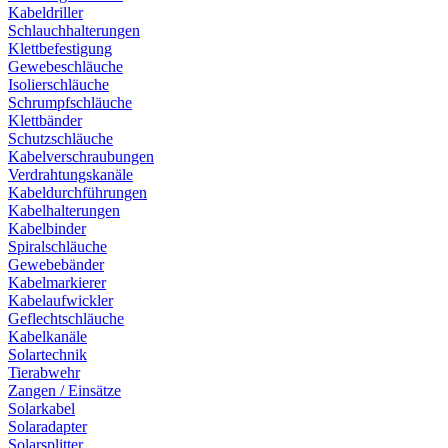
Kabeldriller
Schlauchhalterungen
Klettbefestigung
Gewebeschläuche
Isolierschläuche
Schrumpfschläuche
Klettbänder
Schutzschläuche
Kabelverschraubungen
Verdrahtungskanäle
Kabeldurchführungen
Kabelhalterungen
Kabelbinder
Spiralschläuche
Gewebebänder
Kabelmarkierer
Kabelaufwickler
Geflechtschläuche
Kabelkanäle
Solartechnik
Tierabwehr
Zangen / Einsätze
Solarkabel
Solaradapter
Solarsplitter