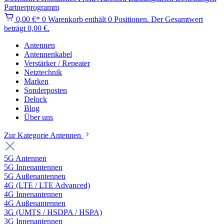
Partnerprogramm
0,00 €*
0
Warenkorb enthält 0 Positionen. Der Gesamtwert
beträgt 0,00 €.
Antennen
Antennenkabel
Verstärker / Repeater
Netztechnik
Marken
Sonderposten
Delock
Blog
Über uns
Zur Kategorie Antennen
5G Antennen
5G Innenantennen
5G Außenantennen
4G (LTE / LTE Advanced)
4G Innenantennen
4G Außenantennen
3G (UMTS / HSDPA / HSPA)
3G Innenantennen