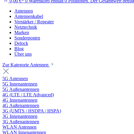
0,00 €*
0
Warenkorb enthält 0 Positionen. Der Gesamtwert beträg
Antennen
Antennenkabel
Verstärker / Repeater
Netztechnik
Marken
Sonderposten
Delock
Blog
Über uns
Zur Kategorie Antennen
5G Antennen
5G Innenantennen
5G Außenantennen
4G (LTE / LTE Advanced)
4G Innenantennen
4G Außenantennen
3G (UMTS / HSDPA / HSPA)
3G Innenantennen
3G Außenantennen
WLAN Antennen
WLAN Innenantennen