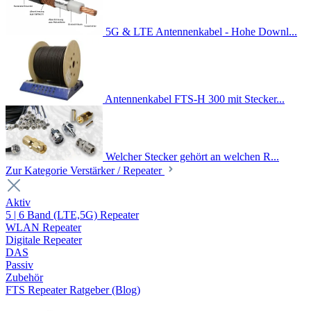
5G & LTE Antennenkabel - Hohe Downl...
Antennenkabel FTS-H 300 mit Stecker...
Welcher Stecker gehört an welchen R...
Zur Kategorie Verstärker / Repeater
Aktiv
5 | 6 Band (LTE,5G) Repeater
WLAN Repeater
Digitale Repeater
DAS
Passiv
Zubehör
FTS Repeater Ratgeber (Blog)