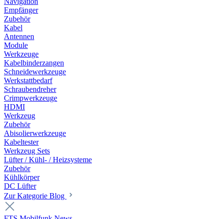
Navigation
Empfänger
Zubehör
Kabel
Antennen
Module
Werkzeuge
Kabelbinderzangen
Schneidewerkzeuge
Werkstattbedarf
Schraubendreher
Crimpwerkzeuge
HDMI
Werkzeug
Zubehör
Abisolierwerkzeuge
Kabeltester
Werkzeug Sets
Lüfter / Kühl- / Heizsysteme
Zubehör
Kühlkörper
DC Lüfter
Zur Kategorie Blog
FTS Mobilfunk News