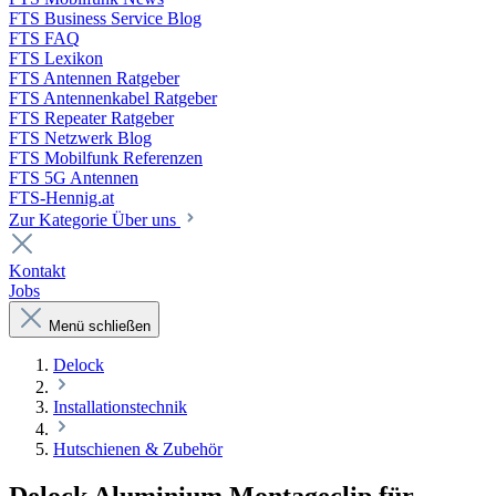
FTS Business Service Blog
FTS FAQ
FTS Lexikon
FTS Antennen Ratgeber
FTS Antennenkabel Ratgeber
FTS Repeater Ratgeber
FTS Netzwerk Blog
FTS Mobilfunk Referenzen
FTS 5G Antennen
FTS-Hennig.at
Zur Kategorie Über uns
Kontakt
Jobs
Menü schließen
Delock
Installationstechnik
Hutschienen & Zubehör
Delock Aluminium Montageclip für