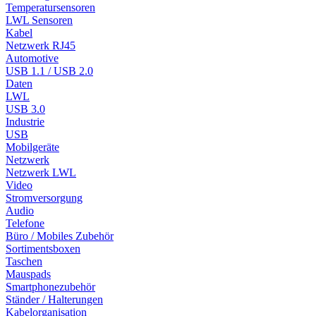
Temperatursensoren
LWL Sensoren
Kabel
Netzwerk RJ45
Automotive
USB 1.1 / USB 2.0
Daten
LWL
USB 3.0
Industrie
USB
Mobilgeräte
Netzwerk
Netzwerk LWL
Video
Stromversorgung
Audio
Telefone
Büro / Mobiles Zubehör
Sortimentsboxen
Taschen
Mauspads
Smartphonezubehör
Ständer / Halterungen
Kabelorganisation