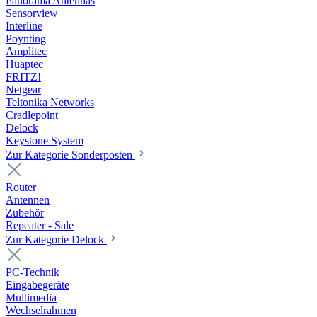
Panorama Antennas
Sensorview
Interline
Poynting
Amplitec
Huaptec
FRITZ!
Netgear
Teltonika Networks
Cradlepoint
Delock
Keystone System
Zur Kategorie Sonderposten
Router
Antennen
Zubehör
Repeater - Sale
Zur Kategorie Delock
PC-Technik
Eingabegeräte
Multimedia
Wechselrahmen