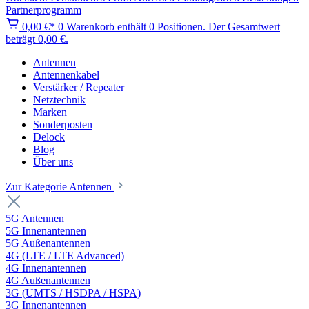
Partnerprogramm
0,00 €*
0
Warenkorb enthält 0 Positionen. Der Gesamtwert
beträgt 0,00 €.
Antennen
Antennenkabel
Verstärker / Repeater
Netztechnik
Marken
Sonderposten
Delock
Blog
Über uns
Zur Kategorie Antennen
5G Antennen
5G Innenantennen
5G Außenantennen
4G (LTE / LTE Advanced)
4G Innenantennen
4G Außenantennen
3G (UMTS / HSDPA / HSPA)
3G Innenantennen