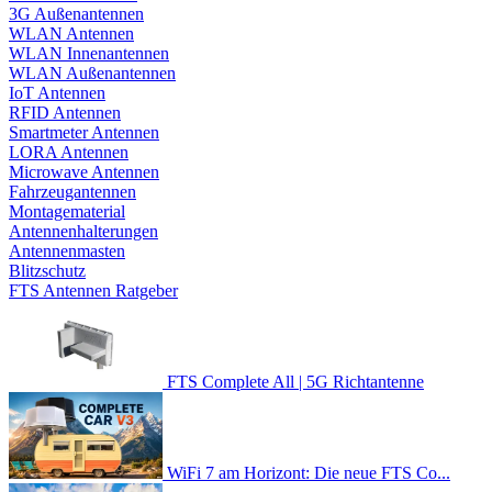
3G Außenantennen
WLAN Antennen
WLAN Innenantennen
WLAN Außenantennen
IoT Antennen
RFID Antennen
Smartmeter Antennen
LORA Antennen
Microwave Antennen
Fahrzeugantennen
Montagematerial
Antennenhalterungen
Antennenmasten
Blitzschutz
FTS Antennen Ratgeber
FTS Complete All | 5G Richtantenne
WiFi 7 am Horizont: Die neue FTS Co...