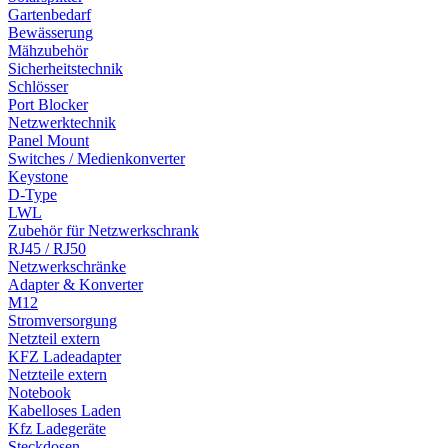
Gartenbedarf
Bewässerung
Mähzubehör
Sicherheitstechnik
Schlösser
Port Blocker
Netzwerktechnik
Panel Mount
Switches / Medienkonverter
Keystone
D-Type
LWL
Zubehör für Netzwerkschrank
RJ45 / RJ50
Netzwerkschränke
Adapter & Konverter
M12
Stromversorgung
Netzteil extern
KFZ Ladeadapter
Netzteile extern
Notebook
Kabelloses Laden
Kfz Ladegeräte
Steckdosen