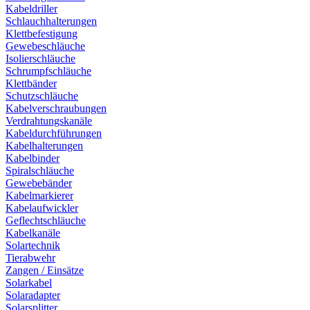
Kabeldriller
Schlauchhalterungen
Klettbefestigung
Gewebeschläuche
Isolierschläuche
Schrumpfschläuche
Klettbänder
Schutzschläuche
Kabelverschraubungen
Verdrahtungskanäle
Kabeldurchführungen
Kabelhalterungen
Kabelbinder
Spiralschläuche
Gewebebänder
Kabelmarkierer
Kabelaufwickler
Geflechtschläuche
Kabelkanäle
Solartechnik
Tierabwehr
Zangen / Einsätze
Solarkabel
Solaradapter
Solarsplitter