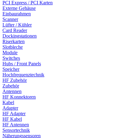
PCI Express / PCI Karten
Externe Gehäuse
Einbaurahmen
Scanner
Lüfter / Kühler
Card Reader
Dockingstationen
Riserkarten
Slotbleche
Module
Switches
Hubs / Front Panels
Speicher
Hochfrequenztechnik
HF Zubehör
Zubehör
Antennen
HF Konnektoren
Kabel
Adapter
HF Adapter
HF Kabel
HF Antennen
Sensortechnik
Näherungssensoren