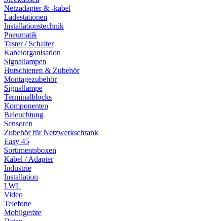
Netzadapter & -kabel
Ladestationen
Installationstechnik
Pneumatik
Taster / Schalter
Kabelorganisation
Signallampen
Hutschienen & Zubehör
Montagezubehör
Signallampe
Terminalblocks
Komponenten
Beleuchtung
Sensoren
Zubehör für Netzwerkschrank
Easy 45
Sortimentsboxen
Kabel / Adapter
Industrie
Installation
LWL
Video
Telefone
Mobilgeräte