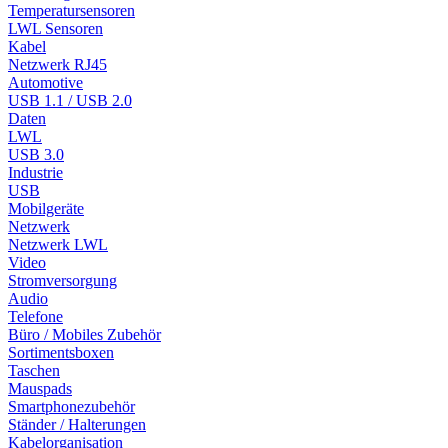
Temperatursensoren
LWL Sensoren
Kabel
Netzwerk RJ45
Automotive
USB 1.1 / USB 2.0
Daten
LWL
USB 3.0
Industrie
USB
Mobilgeräte
Netzwerk
Netzwerk LWL
Video
Stromversorgung
Audio
Telefone
Büro / Mobiles Zubehör
Sortimentsboxen
Taschen
Mauspads
Smartphonezubehör
Ständer / Halterungen
Kabelorganisation