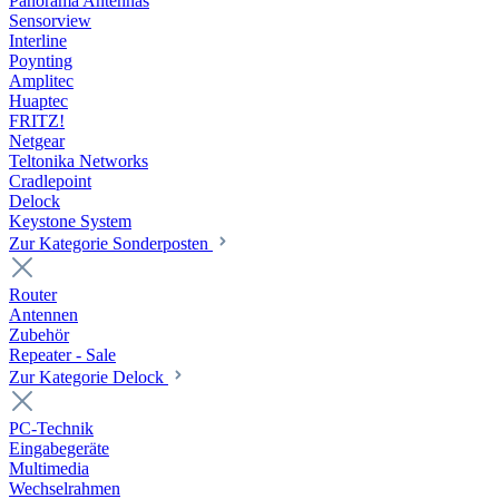
Panorama Antennas
Sensorview
Interline
Poynting
Amplitec
Huaptec
FRITZ!
Netgear
Teltonika Networks
Cradlepoint
Delock
Keystone System
Zur Kategorie Sonderposten
Router
Antennen
Zubehör
Repeater - Sale
Zur Kategorie Delock
PC-Technik
Eingabegeräte
Multimedia
Wechselrahmen