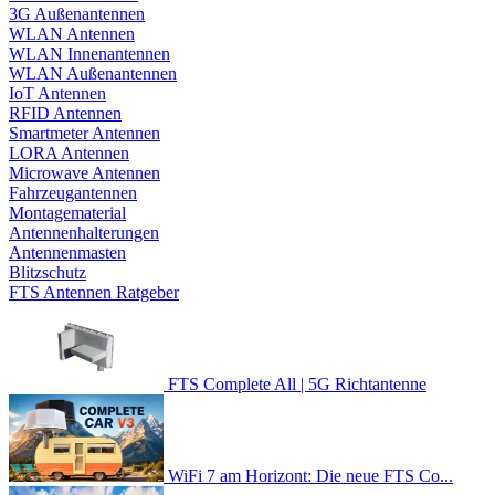
3G Außenantennen
WLAN Antennen
WLAN Innenantennen
WLAN Außenantennen
IoT Antennen
RFID Antennen
Smartmeter Antennen
LORA Antennen
Microwave Antennen
Fahrzeugantennen
Montagematerial
Antennenhalterungen
Antennenmasten
Blitzschutz
FTS Antennen Ratgeber
FTS Complete All | 5G Richtantenne
WiFi 7 am Horizont: Die neue FTS Co...