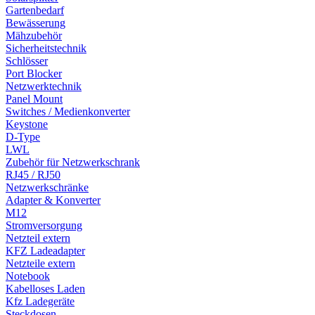
Gartenbedarf
Bewässerung
Mähzubehör
Sicherheitstechnik
Schlösser
Port Blocker
Netzwerktechnik
Panel Mount
Switches / Medienkonverter
Keystone
D-Type
LWL
Zubehör für Netzwerkschrank
RJ45 / RJ50
Netzwerkschränke
Adapter & Konverter
M12
Stromversorgung
Netzteil extern
KFZ Ladeadapter
Netzteile extern
Notebook
Kabelloses Laden
Kfz Ladegeräte
Steckdosen