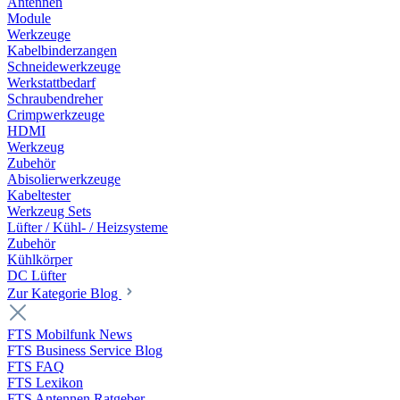
Antennen
Module
Werkzeuge
Kabelbinderzangen
Schneidewerkzeuge
Werkstattbedarf
Schraubendreher
Crimpwerkzeuge
HDMI
Werkzeug
Zubehör
Abisolierwerkzeuge
Kabeltester
Werkzeug Sets
Lüfter / Kühl- / Heizsysteme
Zubehör
Kühlkörper
DC Lüfter
Zur Kategorie Blog
FTS Mobilfunk News
FTS Business Service Blog
FTS FAQ
FTS Lexikon
FTS Antennen Ratgeber