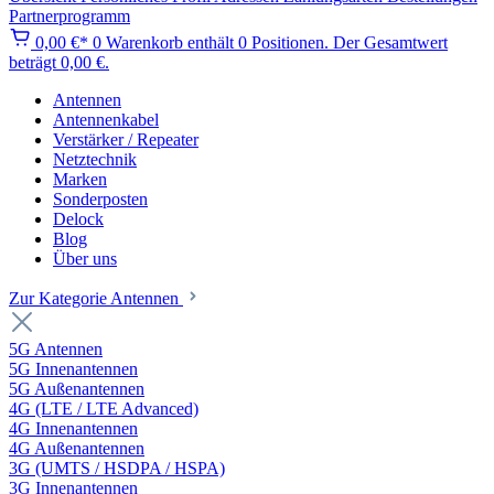
Partnerprogramm
0,00 €*
0
Warenkorb enthält 0 Positionen. Der Gesamtwert
beträgt 0,00 €.
Antennen
Antennenkabel
Verstärker / Repeater
Netztechnik
Marken
Sonderposten
Delock
Blog
Über uns
Zur Kategorie Antennen
5G Antennen
5G Innenantennen
5G Außenantennen
4G (LTE / LTE Advanced)
4G Innenantennen
4G Außenantennen
3G (UMTS / HSDPA / HSPA)
3G Innenantennen