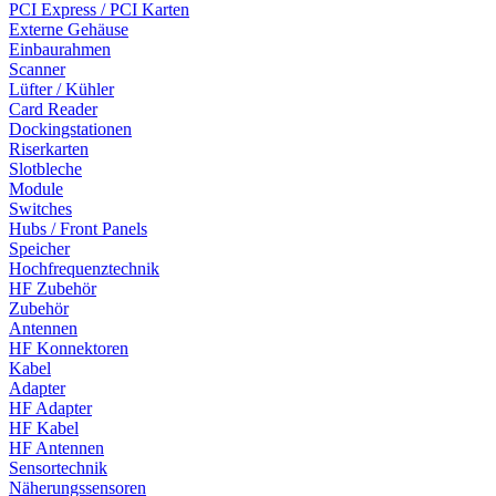
PCI Express / PCI Karten
Externe Gehäuse
Einbaurahmen
Scanner
Lüfter / Kühler
Card Reader
Dockingstationen
Riserkarten
Slotbleche
Module
Switches
Hubs / Front Panels
Speicher
Hochfrequenztechnik
HF Zubehör
Zubehör
Antennen
HF Konnektoren
Kabel
Adapter
HF Adapter
HF Kabel
HF Antennen
Sensortechnik
Näherungssensoren