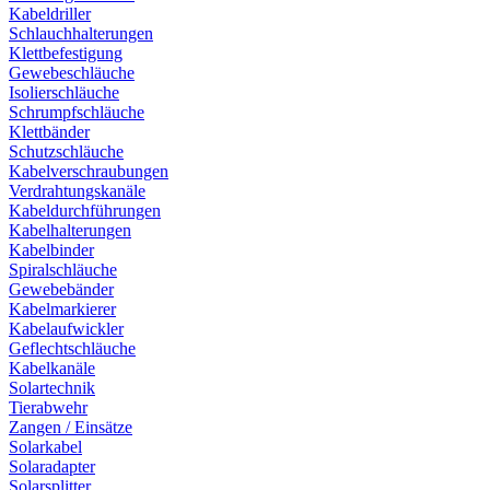
Kabeldriller
Schlauchhalterungen
Klettbefestigung
Gewebeschläuche
Isolierschläuche
Schrumpfschläuche
Klettbänder
Schutzschläuche
Kabelverschraubungen
Verdrahtungskanäle
Kabeldurchführungen
Kabelhalterungen
Kabelbinder
Spiralschläuche
Gewebebänder
Kabelmarkierer
Kabelaufwickler
Geflechtschläuche
Kabelkanäle
Solartechnik
Tierabwehr
Zangen / Einsätze
Solarkabel
Solaradapter
Solarsplitter