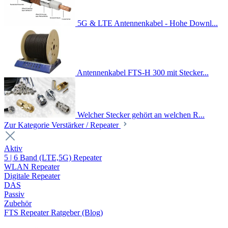
5G & LTE Antennenkabel - Hohe Downl...
Antennenkabel FTS-H 300 mit Stecker...
Welcher Stecker gehört an welchen R...
Zur Kategorie Verstärker / Repeater
Aktiv
5 | 6 Band (LTE,5G) Repeater
WLAN Repeater
Digitale Repeater
DAS
Passiv
Zubehör
FTS Repeater Ratgeber (Blog)