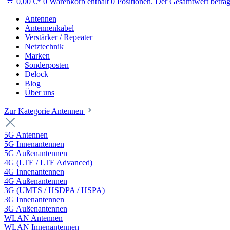
0,00 €*
0
Warenkorb enthält 0 Positionen. Der Gesamtwert beträg
Antennen
Antennenkabel
Verstärker / Repeater
Netztechnik
Marken
Sonderposten
Delock
Blog
Über uns
Zur Kategorie Antennen
5G Antennen
5G Innenantennen
5G Außenantennen
4G (LTE / LTE Advanced)
4G Innenantennen
4G Außenantennen
3G (UMTS / HSDPA / HSPA)
3G Innenantennen
3G Außenantennen
WLAN Antennen
WLAN Innenantennen