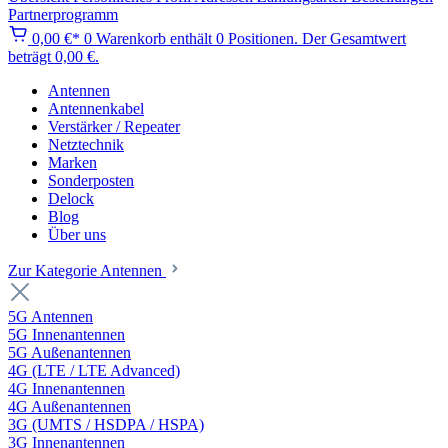
Partnerprogramm
0,00 €*
0
Warenkorb enthält 0 Positionen. Der Gesamtwert
beträgt 0,00 €.
Antennen
Antennenkabel
Verstärker / Repeater
Netztechnik
Marken
Sonderposten
Delock
Blog
Über uns
Zur Kategorie Antennen
5G Antennen
5G Innenantennen
5G Außenantennen
4G (LTE / LTE Advanced)
4G Innenantennen
4G Außenantennen
3G (UMTS / HSDPA / HSPA)
3G Innenantennen