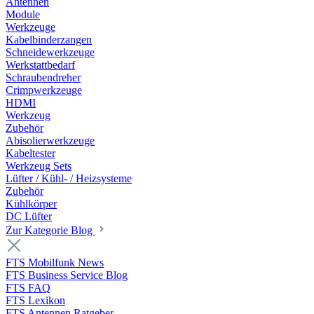
Antennen
Module
Werkzeuge
Kabelbinderzangen
Schneidewerkzeuge
Werkstattbedarf
Schraubendreher
Crimpwerkzeuge
HDMI
Werkzeug
Zubehör
Abisolierwerkzeuge
Kabeltester
Werkzeug Sets
Lüfter / Kühl- / Heizsysteme
Zubehör
Kühlkörper
DC Lüfter
Zur Kategorie Blog
FTS Mobilfunk News
FTS Business Service Blog
FTS FAQ
FTS Lexikon
FTS Antennen Ratgeber