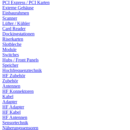
PCI Express / PCI Karten
Externe Gehäuse
Einbaurahmen
Scanner
Lüfter / Kühler
Card Reader
Dockingstationen
Riserkarten
Slotbleche
Module
Switches
Hubs / Front Panels
Speicher
Hochfrequenztechnik
HF Zubehör
Zubehör
Antennen
HF Konnektoren
Kabel
Adapter
HF Adapter
HF Kabel
HF Antennen
Sensortechnik
Näherungssensoren