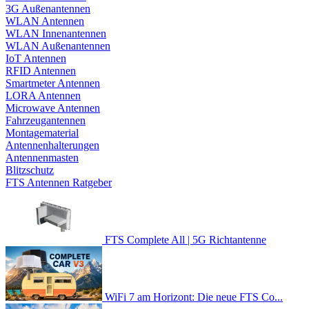
3G Außenantennen
WLAN Antennen
WLAN Innenantennen
WLAN Außenantennen
IoT Antennen
RFID Antennen
Smartmeter Antennen
LORA Antennen
Microwave Antennen
Fahrzeugantennen
Montagematerial
Antennenhalterungen
Antennenmasten
Blitzschutz
FTS Antennen Ratgeber
FTS Complete All | 5G Richtantenne
WiFi 7 am Horizont: Die neue FTS Co...