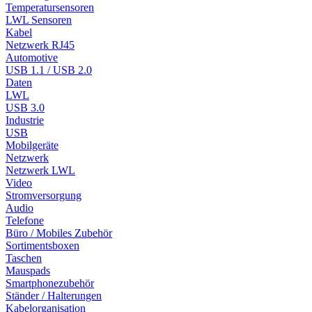
Temperatursensoren
LWL Sensoren
Kabel
Netzwerk RJ45
Automotive
USB 1.1 / USB 2.0
Daten
LWL
USB 3.0
Industrie
USB
Mobilgeräte
Netzwerk
Netzwerk LWL
Video
Stromversorgung
Audio
Telefone
Büro / Mobiles Zubehör
Sortimentsboxen
Taschen
Mauspads
Smartphonezubehör
Ständer / Halterungen
Kabelorganisation