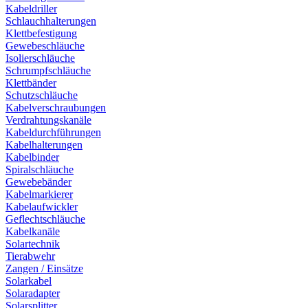
Kabeldriller
Schlauchhalterungen
Klettbefestigung
Gewebeschläuche
Isolierschläuche
Schrumpfschläuche
Klettbänder
Schutzschläuche
Kabelverschraubungen
Verdrahtungskanäle
Kabeldurchführungen
Kabelhalterungen
Kabelbinder
Spiralschläuche
Gewebebänder
Kabelmarkierer
Kabelaufwickler
Geflechtschläuche
Kabelkanäle
Solartechnik
Tierabwehr
Zangen / Einsätze
Solarkabel
Solaradapter
Solarsplitter