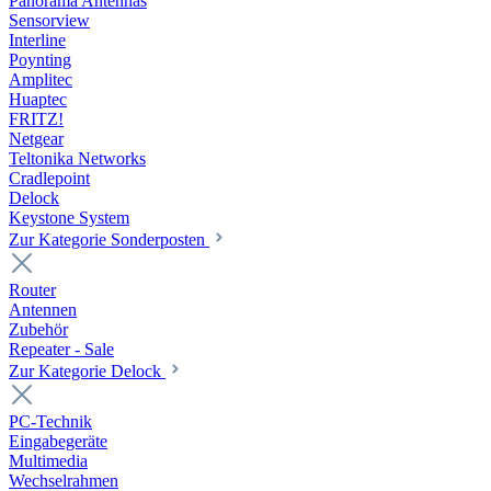
Panorama Antennas
Sensorview
Interline
Poynting
Amplitec
Huaptec
FRITZ!
Netgear
Teltonika Networks
Cradlepoint
Delock
Keystone System
Zur Kategorie Sonderposten
Router
Antennen
Zubehör
Repeater - Sale
Zur Kategorie Delock
PC-Technik
Eingabegeräte
Multimedia
Wechselrahmen