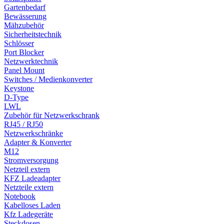
Gartenbedarf
Bewässerung
Mähzubehör
Sicherheitstechnik
Schlösser
Port Blocker
Netzwerktechnik
Panel Mount
Switches / Medienkonverter
Keystone
D-Type
LWL
Zubehör für Netzwerkschrank
RJ45 / RJ50
Netzwerkschränke
Adapter & Konverter
M12
Stromversorgung
Netzteil extern
KFZ Ladeadapter
Netzteile extern
Notebook
Kabelloses Laden
Kfz Ladegeräte
Steckdosen