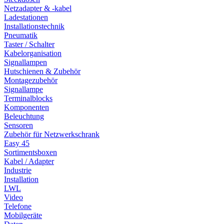
Netzadapter & -kabel
Ladestationen
Installationstechnik
Pneumatik
Taster / Schalter
Kabelorganisation
Signallampen
Hutschienen & Zubehör
Montagezubehör
Signallampe
Terminalblocks
Komponenten
Beleuchtung
Sensoren
Zubehör für Netzwerkschrank
Easy 45
Sortimentsboxen
Kabel / Adapter
Industrie
Installation
LWL
Video
Telefone
Mobilgeräte