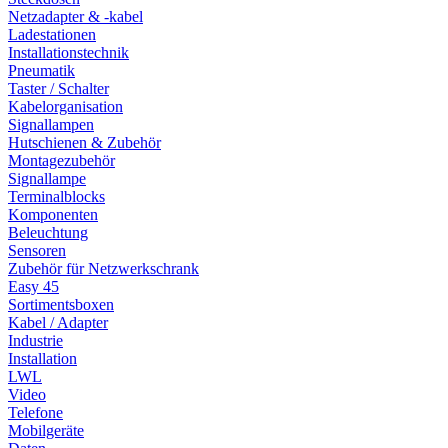
Netzadapter & -kabel
Ladestationen
Installationstechnik
Pneumatik
Taster / Schalter
Kabelorganisation
Signallampen
Hutschienen & Zubehör
Montagezubehör
Signallampe
Terminalblocks
Komponenten
Beleuchtung
Sensoren
Zubehör für Netzwerkschrank
Easy 45
Sortimentsboxen
Kabel / Adapter
Industrie
Installation
LWL
Video
Telefone
Mobilgeräte