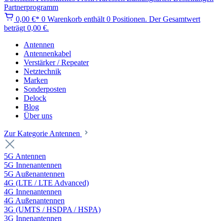
Partnerprogramm
0,00 €*
0
Warenkorb enthält 0 Positionen. Der Gesamtwert
beträgt 0,00 €.
Antennen
Antennenkabel
Verstärker / Repeater
Netztechnik
Marken
Sonderposten
Delock
Blog
Über uns
Zur Kategorie Antennen
5G Antennen
5G Innenantennen
5G Außenantennen
4G (LTE / LTE Advanced)
4G Innenantennen
4G Außenantennen
3G (UMTS / HSDPA / HSPA)
3G Innenantennen