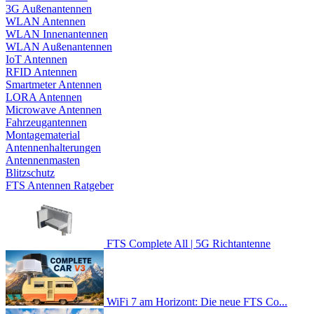
3G Außenantennen
WLAN Antennen
WLAN Innenantennen
WLAN Außenantennen
IoT Antennen
RFID Antennen
Smartmeter Antennen
LORA Antennen
Microwave Antennen
Fahrzeugantennen
Montagematerial
Antennenhalterungen
Antennenmasten
Blitzschutz
FTS Antennen Ratgeber
FTS Complete All | 5G Richtantenne
WiFi 7 am Horizont: Die neue FTS Co...