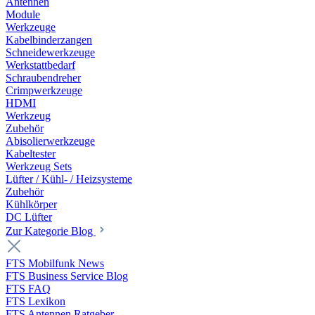
Antennen
Module
Werkzeuge
Kabelbinderzangen
Schneidewerkzeuge
Werkstattbedarf
Schraubendreher
Crimpwerkzeuge
HDMI
Werkzeug
Zubehör
Abisolierwerkzeuge
Kabeltester
Werkzeug Sets
Lüfter / Kühl- / Heizsysteme
Zubehör
Kühlkörper
DC Lüfter
Zur Kategorie Blog
FTS Mobilfunk News
FTS Business Service Blog
FTS FAQ
FTS Lexikon
FTS Antennen Ratgeber