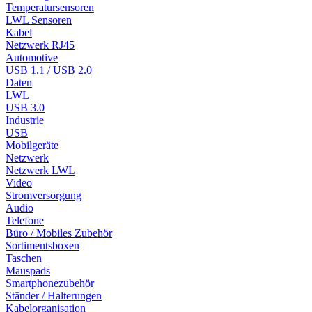
Temperatursensoren
LWL Sensoren
Kabel
Netzwerk RJ45
Automotive
USB 1.1 / USB 2.0
Daten
LWL
USB 3.0
Industrie
USB
Mobilgeräte
Netzwerk
Netzwerk LWL
Video
Stromversorgung
Audio
Telefone
Büro / Mobiles Zubehör
Sortimentsboxen
Taschen
Mauspads
Smartphonezubehör
Ständer / Halterungen
Kabelorganisation