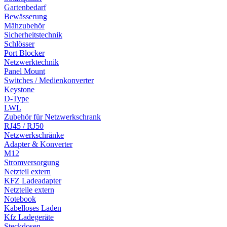
Gartenbedarf
Bewässerung
Mähzubehör
Sicherheitstechnik
Schlösser
Port Blocker
Netzwerktechnik
Panel Mount
Switches / Medienkonverter
Keystone
D-Type
LWL
Zubehör für Netzwerkschrank
RJ45 / RJ50
Netzwerkschränke
Adapter & Konverter
M12
Stromversorgung
Netzteil extern
KFZ Ladeadapter
Netzteile extern
Notebook
Kabelloses Laden
Kfz Ladegeräte
Steckdosen