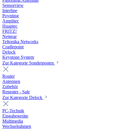
Panorama Antennas
Sensorview
Interline
Poynting
Amplitec
Huaptec
FRITZ!
Netgear
Teltonika Networks
Cradlepoint
Delock
Keystone System
Zur Kategorie Sonderposten
Router
Antennen
Zubehör
Repeater - Sale
Zur Kategorie Delock
PC-Technik
Eingabegeräte
Multimedia
Wechselrahmen