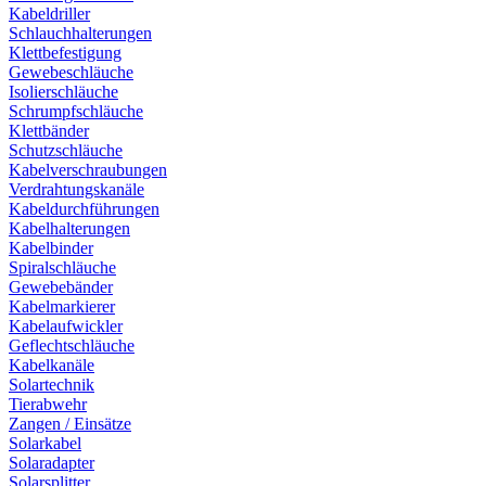
Kabeldriller
Schlauchhalterungen
Klettbefestigung
Gewebeschläuche
Isolierschläuche
Schrumpfschläuche
Klettbänder
Schutzschläuche
Kabelverschraubungen
Verdrahtungskanäle
Kabeldurchführungen
Kabelhalterungen
Kabelbinder
Spiralschläuche
Gewebebänder
Kabelmarkierer
Kabelaufwickler
Geflechtschläuche
Kabelkanäle
Solartechnik
Tierabwehr
Zangen / Einsätze
Solarkabel
Solaradapter
Solarsplitter