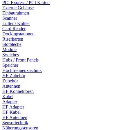
PCI Express / PCI Karten
Externe Gehäuse
Einbaurahmen
Scanner
Lüfter / Kühler
Card Reader
Dockingstationen
Riserkarten
Slotbleche
Module
Switches
Hubs / Front Panels
Speicher
Hochfrequenztechnik
HF Zubehör
Zubehör
Antennen
HF Konnektoren
Kabel
Adapter
HF Adapter
HF Kabel
HF Antennen
Sensortechnik
Näherungssensoren