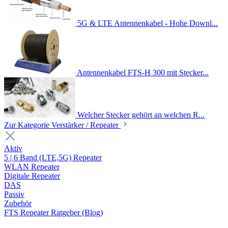
5G & LTE Antennenkabel - Hohe Downl...
Antennenkabel FTS-H 300 mit Stecker...
Welcher Stecker gehört an welchen R...
Zur Kategorie Verstärker / Repeater
Aktiv
5 | 6 Band (LTE,5G) Repeater
WLAN Repeater
Digitale Repeater
DAS
Passiv
Zubehör
FTS Repeater Ratgeber (Blog)