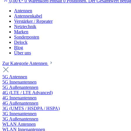
0,00 €*
0
Warenkorb enthält 0 Positionen. Der Gesamtwert beträg
Antennen
Antennenkabel
Verstärker / Repeater
Netztechnik
Marken
Sonderposten
Delock
Blog
Über uns
Zur Kategorie Antennen
5G Antennen
5G Innenantennen
5G Außenantennen
4G (LTE / LTE Advanced)
4G Innenantennen
4G Außenantennen
3G (UMTS / HSDPA / HSPA)
3G Innenantennen
3G Außenantennen
WLAN Antennen
WLAN Innenantennen