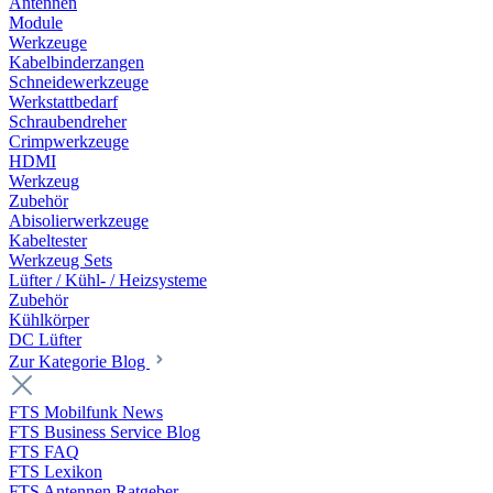
Antennen
Module
Werkzeuge
Kabelbinderzangen
Schneidewerkzeuge
Werkstattbedarf
Schraubendreher
Crimpwerkzeuge
HDMI
Werkzeug
Zubehör
Abisolierwerkzeuge
Kabeltester
Werkzeug Sets
Lüfter / Kühl- / Heizsysteme
Zubehör
Kühlkörper
DC Lüfter
Zur Kategorie Blog
FTS Mobilfunk News
FTS Business Service Blog
FTS FAQ
FTS Lexikon
FTS Antennen Ratgeber