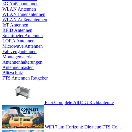
3G Außenantennen
WLAN Antennen
WLAN Innenantennen
WLAN Außenantennen
IoT Antennen
RFID Antennen
Smartmeter Antennen
LORA Antennen
Microwave Antennen
Fahrzeugantennen
Montagematerial
Antennenhalterungen
Antennenmasten
Blitzschutz
FTS Antennen Ratgeber
FTS Complete All | 5G Richtantenne
WiFi 7 am Horizont: Die neue FTS Co...