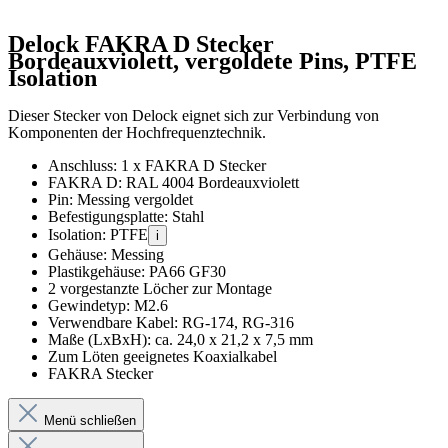
Delock FAKRA D Stecker
Bordeauxviolett, vergoldete Pins, PTFE
Isolation
Dieser Stecker von Delock eignet sich zur Verbindung von
Komponenten der Hochfrequenztechnik.
Anschluss: 1 x FAKRA D Stecker
FAKRA D: RAL 4004 Bordeauxviolett
Pin: Messing vergoldet
Befestigungsplatte: Stahl
Isolation: PTFE
i
Gehäuse: Messing
Plastikgehäuse: PA66 GF30
2 vorgestanzte Löcher zur Montage
Gewindetyp: M2.6
Verwendbare Kabel: RG-174, RG-316
Maße (LxBxH): ca. 24,0 x 21,2 x 7,5 mm
Zum Löten geeignetes Koaxialkabel
FAKRA Stecker
Menü schließen