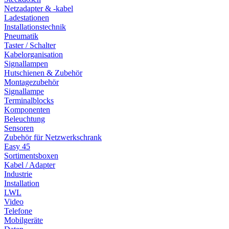
Netzadapter & -kabel
Ladestationen
Installationstechnik
Pneumatik
Taster / Schalter
Kabelorganisation
Signallampen
Hutschienen & Zubehör
Montagezubehör
Signallampe
Terminalblocks
Komponenten
Beleuchtung
Sensoren
Zubehör für Netzwerkschrank
Easy 45
Sortimentsboxen
Kabel / Adapter
Industrie
Installation
LWL
Video
Telefone
Mobilgeräte