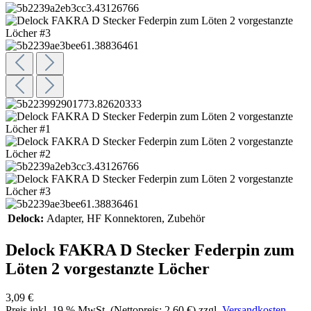
Delock:
Adapter
, HF Konnektoren
, Zubehör
Delock FAKRA D Stecker Federpin zum
Löten 2 vorgestanzte Löcher
3,09 €
Preis inkl.
19
% MwSt. (Nettopreis:
2,60 €
) zzgl.
Versandkosten