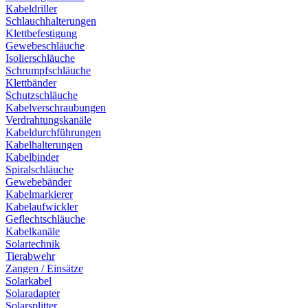
Kabeldriller
Schlauchhalterungen
Klettbefestigung
Gewebeschläuche
Isolierschläuche
Schrumpfschläuche
Klettbänder
Schutzschläuche
Kabelverschraubungen
Verdrahtungskanäle
Kabeldurchführungen
Kabelhalterungen
Kabelbinder
Spiralschläuche
Gewebebänder
Kabelmarkierer
Kabelaufwickler
Geflechtschläuche
Kabelkanäle
Solartechnik
Tierabwehr
Zangen / Einsätze
Solarkabel
Solaradapter
Solarsplitter