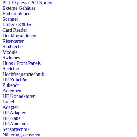
PCI Express / PCI Karten
Externe Gehäuse
Einbaurahmen
Scanner
Lüfter / Kühler
Card Reader
Dockingstationen
Riserkarten
Slotbleche
Module
Switches
Hubs / Front Panels
Speicher
Hochfrequenztechnik
HF Zubehör
Zubehör
Antennen
HF Konnektoren
Kabel
Adapter
HF Adapter
HF Kabel
HF Antennen
Sensortechnik
Näherungssensoren