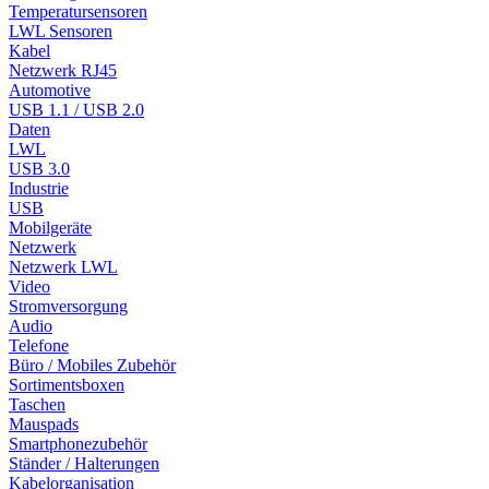
Temperatursensoren
LWL Sensoren
Kabel
Netzwerk RJ45
Automotive
USB 1.1 / USB 2.0
Daten
LWL
USB 3.0
Industrie
USB
Mobilgeräte
Netzwerk
Netzwerk LWL
Video
Stromversorgung
Audio
Telefone
Büro / Mobiles Zubehör
Sortimentsboxen
Taschen
Mauspads
Smartphonezubehör
Ständer / Halterungen
Kabelorganisation