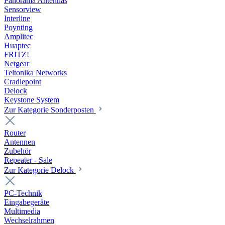
Panorama Antennas
Sensorview
Interline
Poynting
Amplitec
Huaptec
FRITZ!
Netgear
Teltonika Networks
Cradlepoint
Delock
Keystone System
Zur Kategorie Sonderposten
Router
Antennen
Zubehör
Repeater - Sale
Zur Kategorie Delock
PC-Technik
Eingabegeräte
Multimedia
Wechselrahmen