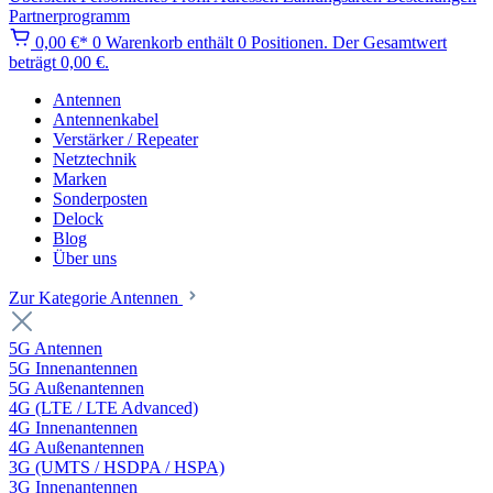
Partnerprogramm
0,00 €*
0
Warenkorb enthält 0 Positionen. Der Gesamtwert
beträgt 0,00 €.
Antennen
Antennenkabel
Verstärker / Repeater
Netztechnik
Marken
Sonderposten
Delock
Blog
Über uns
Zur Kategorie Antennen
5G Antennen
5G Innenantennen
5G Außenantennen
4G (LTE / LTE Advanced)
4G Innenantennen
4G Außenantennen
3G (UMTS / HSDPA / HSPA)
3G Innenantennen