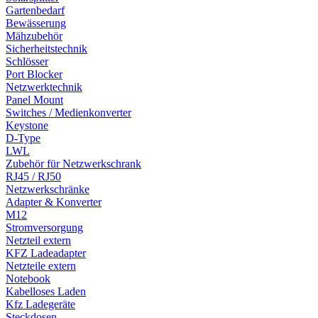
Gartenbedarf
Bewässerung
Mähzubehör
Sicherheitstechnik
Schlösser
Port Blocker
Netzwerktechnik
Panel Mount
Switches / Medienkonverter
Keystone
D-Type
LWL
Zubehör für Netzwerkschrank
RJ45 / RJ50
Netzwerkschränke
Adapter & Konverter
M12
Stromversorgung
Netzteil extern
KFZ Ladeadapter
Netzteile extern
Notebook
Kabelloses Laden
Kfz Ladegeräte
Steckdosen