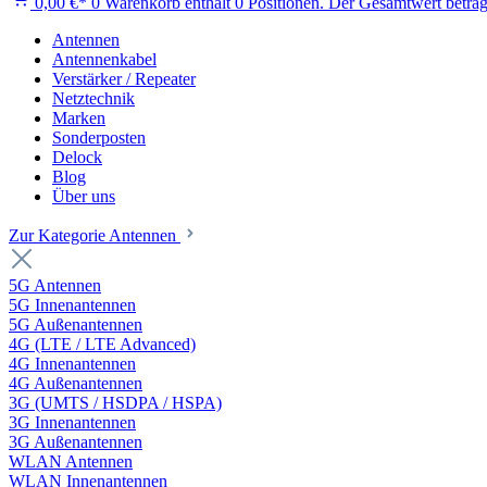
0,00 €*
0
Warenkorb enthält 0 Positionen. Der Gesamtwert beträg
Antennen
Antennenkabel
Verstärker / Repeater
Netztechnik
Marken
Sonderposten
Delock
Blog
Über uns
Zur Kategorie Antennen
5G Antennen
5G Innenantennen
5G Außenantennen
4G (LTE / LTE Advanced)
4G Innenantennen
4G Außenantennen
3G (UMTS / HSDPA / HSPA)
3G Innenantennen
3G Außenantennen
WLAN Antennen
WLAN Innenantennen