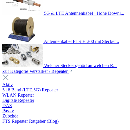
5G & LTE Antennenkabel - Hohe Downl...
Antennenkabel FTS-H 300 mit Stecker...
Welcher Stecker gehört an welchen R...
Zur Kategorie Verstärker / Repeater
Aktiv
5 | 6 Band (LTE,5G) Repeater
WLAN Repeater
Digitale Repeater
DAS
Passiv
Zubehör
FTS Repeater Ratgeber (Blog)