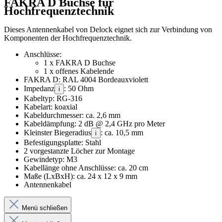
FAKRA D Buchse für
Hochfrequenztechnik
Dieses Antennenkabel von Delock eignet sich zur Verbindung von
Komponenten der Hochfrequenztechnik.
Anschlüsse:
1 x FAKRA D Buchse
1 x offenes Kabelende
FAKRA D: RAL 4004 Bordeauxviolett
Impedanz
: 50 Ohm
i
Kabeltyp: RG-316
Kabelart: koaxial
Kabeldurchmesser: ca. 2,6 mm
Kabeldämpfung: 2 dB @ 2,4 GHz pro Meter
Kleinster Biegeradius
: ca. 10,5 mm
i
Befestigungsplatte: Stahl
2 vorgestanzte Löcher zur Montage
Gewindetyp: M3
Kabellänge ohne Anschlüsse: ca. 20 cm
Maße (LxBxH): ca. 24 x 12 x 9 mm
Antennenkabel
Menü schließen