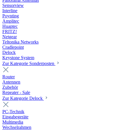
Panorama Antennas
Sensorview
Interline
Poynting
Amplitec
Huaptec
FRITZ!
Netgear
Teltonika Networks
Cradlepoint
Delock
Keystone System
Zur Kategorie Sonderposten
Router
Antennen
Zubehör
Repeater - Sale
Zur Kategorie Delock
PC-Technik
Eingabegeräte
Multimedia
Wechselrahmen