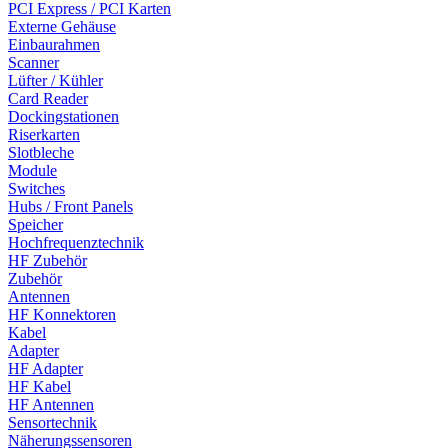
PCI Express / PCI Karten
Externe Gehäuse
Einbaurahmen
Scanner
Lüfter / Kühler
Card Reader
Dockingstationen
Riserkarten
Slotbleche
Module
Switches
Hubs / Front Panels
Speicher
Hochfrequenztechnik
HF Zubehör
Zubehör
Antennen
HF Konnektoren
Kabel
Adapter
HF Adapter
HF Kabel
HF Antennen
Sensortechnik
Näherungssensoren