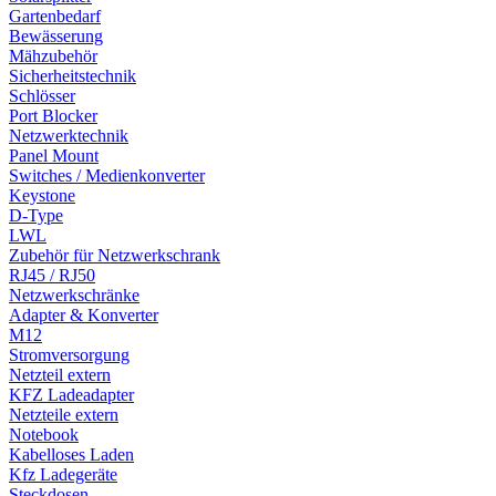
Gartenbedarf
Bewässerung
Mähzubehör
Sicherheitstechnik
Schlösser
Port Blocker
Netzwerktechnik
Panel Mount
Switches / Medienkonverter
Keystone
D-Type
LWL
Zubehör für Netzwerkschrank
RJ45 / RJ50
Netzwerkschränke
Adapter & Konverter
M12
Stromversorgung
Netzteil extern
KFZ Ladeadapter
Netzteile extern
Notebook
Kabelloses Laden
Kfz Ladegeräte
Steckdosen