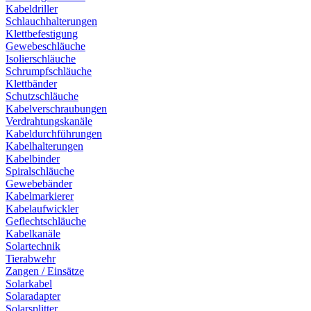
Kabeldriller
Schlauchhalterungen
Klettbefestigung
Gewebeschläuche
Isolierschläuche
Schrumpfschläuche
Klettbänder
Schutzschläuche
Kabelverschraubungen
Verdrahtungskanäle
Kabeldurchführungen
Kabelhalterungen
Kabelbinder
Spiralschläuche
Gewebebänder
Kabelmarkierer
Kabelaufwickler
Geflechtschläuche
Kabelkanäle
Solartechnik
Tierabwehr
Zangen / Einsätze
Solarkabel
Solaradapter
Solarsplitter