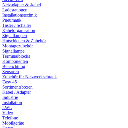
Netzadapter & -kabel
Ladestationen
Installationstechnik
Pneumatik
Taster / Schalter
Kabelorganisation
Signallampen
Hutschienen & Zubehör
Montagezubehör
Signallampe
Terminalblocks
Komponenten
Beleuchtung
Sensoren
Zubehör für Netzwerkschrank
Easy 45
Sortimentsboxen
Kabel / Adapter
Industrie
Installation
LWL
Video
Telefone
Mobilgeräte