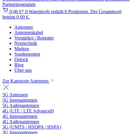
Partnerprogramm
0,00 €*
0
Warenkorb enthält 0 Positionen. Der Gesamtwert
beträgt 0,00 €.
Antennen
Antennenkabel
Verstärker / Repeater
Netztechnik
Marken
Sonderposten
Delock
Blog
Über uns
Zur Kategorie Antennen
5G Antennen
5G Innenantennen
5G Außenantennen
4G (LTE / LTE Advanced)
4G Innenantennen
4G Außenantennen
3G (UMTS / HSDPA / HSPA)
3G Innenantennen