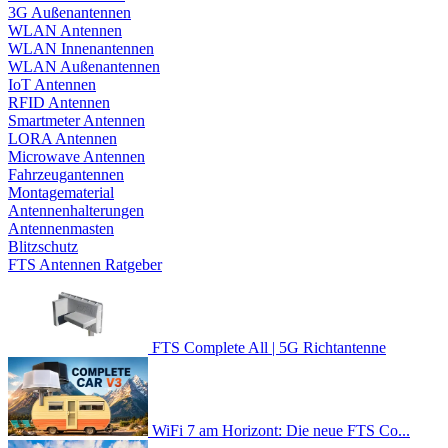
3G Außenantennen
WLAN Antennen
WLAN Innenantennen
WLAN Außenantennen
IoT Antennen
RFID Antennen
Smartmeter Antennen
LORA Antennen
Microwave Antennen
Fahrzeugantennen
Montagematerial
Antennenhalterungen
Antennenmasten
Blitzschutz
FTS Antennen Ratgeber
FTS Complete All | 5G Richtantenne
WiFi 7 am Horizont: Die neue FTS Co...