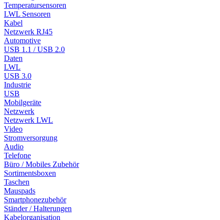
Temperatursensoren
LWL Sensoren
Kabel
Netzwerk RJ45
Automotive
USB 1.1 / USB 2.0
Daten
LWL
USB 3.0
Industrie
USB
Mobilgeräte
Netzwerk
Netzwerk LWL
Video
Stromversorgung
Audio
Telefone
Büro / Mobiles Zubehör
Sortimentsboxen
Taschen
Mauspads
Smartphonezubehör
Ständer / Halterungen
Kabelorganisation