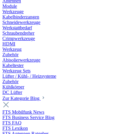
Antennen
Module
Werkzeuge
Kabelbinderzangen
Schneidewerkzeuge
Werkstattbedarf
Schraubendreher
Crimpwerkzeuge
HDMI
Werkzeug
Zubehör
Abisolierwerkzeuge
Kabeltester
Werkzeug Sets
Lüfter / Kühl- / Heizsysteme
Zubehör
Kühlkörper
DC Lüfter
Zur Kategorie Blog
FTS Mobilfunk News
FTS Business Service Blog
FTS FAQ
FTS Lexikon
FTS Antennen Ratgeber