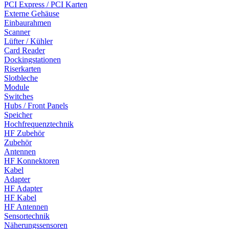
PCI Express / PCI Karten
Externe Gehäuse
Einbaurahmen
Scanner
Lüfter / Kühler
Card Reader
Dockingstationen
Riserkarten
Slotbleche
Module
Switches
Hubs / Front Panels
Speicher
Hochfrequenztechnik
HF Zubehör
Zubehör
Antennen
HF Konnektoren
Kabel
Adapter
HF Adapter
HF Kabel
HF Antennen
Sensortechnik
Näherungssensoren