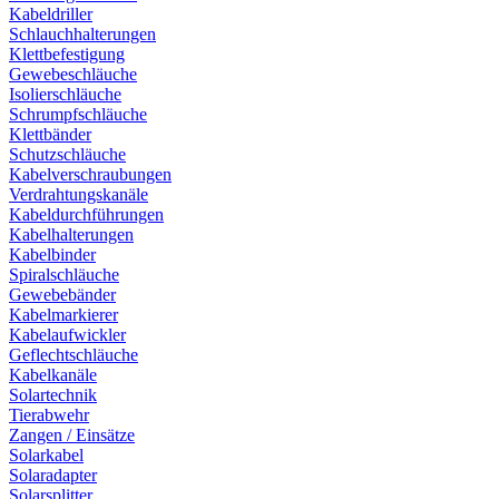
Kabeldriller
Schlauchhalterungen
Klettbefestigung
Gewebeschläuche
Isolierschläuche
Schrumpfschläuche
Klettbänder
Schutzschläuche
Kabelverschraubungen
Verdrahtungskanäle
Kabeldurchführungen
Kabelhalterungen
Kabelbinder
Spiralschläuche
Gewebebänder
Kabelmarkierer
Kabelaufwickler
Geflechtschläuche
Kabelkanäle
Solartechnik
Tierabwehr
Zangen / Einsätze
Solarkabel
Solaradapter
Solarsplitter