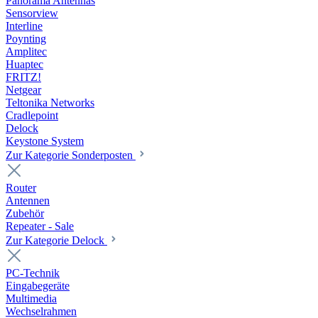
Panorama Antennas
Sensorview
Interline
Poynting
Amplitec
Huaptec
FRITZ!
Netgear
Teltonika Networks
Cradlepoint
Delock
Keystone System
Zur Kategorie Sonderposten
Router
Antennen
Zubehör
Repeater - Sale
Zur Kategorie Delock
PC-Technik
Eingabegeräte
Multimedia
Wechselrahmen