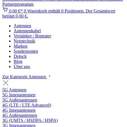
Partnerprogramm
0,00 €*
0
Warenkorb enthält 0 Positionen. Der Gesamtwert
beträgt 0,00 €.
Antennen
Antennenkabel
Verstärker / Repeater
Netztechnik
Marken
Sonderposten
Delock
Blog
Über uns
Zur Kategorie Antennen
5G Antennen
5G Innenantennen
5G Außenantennen
4G (LTE / LTE Advanced)
4G Innenantennen
4G Außenantennen
3G (UMTS / HSDPA / HSPA)
3G Innenantennen