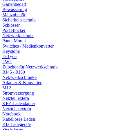
Gartenbedarf
Bewässerung
Mähzubehör
Sicherheitstechnik
Schlösser
Port Blocker
Netzwerktechnik
Panel Mount
Switches / Medienkonverter
Keystone
D-Type
LWL
Zubehör für Netzwerkschrank
RJ45 / RJ50
Netzwerkschränke
Adapter & Konverter
M12
Stromversorgung
Netzteil extern
KFZ Ladeadapter
Netzteile extern
Notebook
Kabelloses Laden
Kfz Ladegeräte
Steckdosen