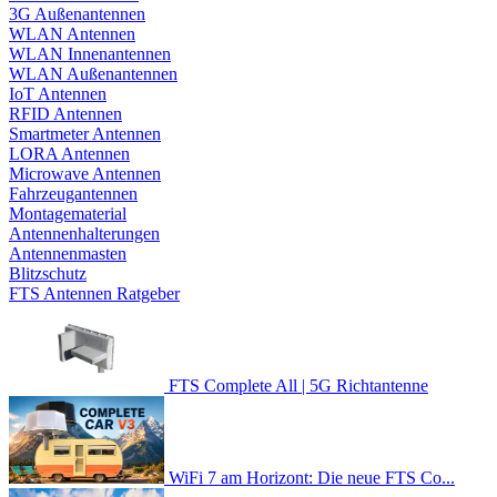
3G Außenantennen
WLAN Antennen
WLAN Innenantennen
WLAN Außenantennen
IoT Antennen
RFID Antennen
Smartmeter Antennen
LORA Antennen
Microwave Antennen
Fahrzeugantennen
Montagematerial
Antennenhalterungen
Antennenmasten
Blitzschutz
FTS Antennen Ratgeber
FTS Complete All | 5G Richtantenne
WiFi 7 am Horizont: Die neue FTS Co...