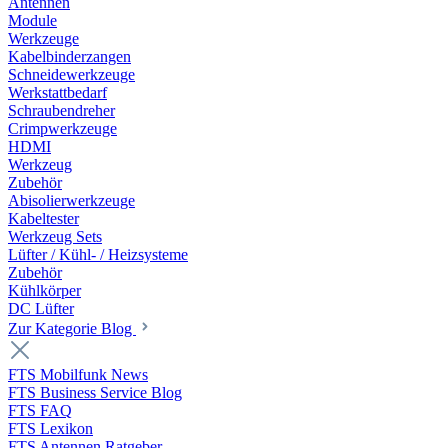
Antennen
Module
Werkzeuge
Kabelbinderzangen
Schneidewerkzeuge
Werkstattbedarf
Schraubendreher
Crimpwerkzeuge
HDMI
Werkzeug
Zubehör
Abisolierwerkzeuge
Kabeltester
Werkzeug Sets
Lüfter / Kühl- / Heizsysteme
Zubehör
Kühlkörper
DC Lüfter
Zur Kategorie Blog
FTS Mobilfunk News
FTS Business Service Blog
FTS FAQ
FTS Lexikon
FTS Antennen Ratgeber