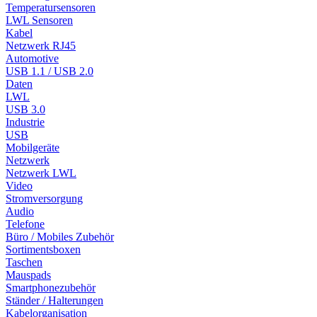
Temperatursensoren
LWL Sensoren
Kabel
Netzwerk RJ45
Automotive
USB 1.1 / USB 2.0
Daten
LWL
USB 3.0
Industrie
USB
Mobilgeräte
Netzwerk
Netzwerk LWL
Video
Stromversorgung
Audio
Telefone
Büro / Mobiles Zubehör
Sortimentsboxen
Taschen
Mauspads
Smartphonezubehör
Ständer / Halterungen
Kabelorganisation