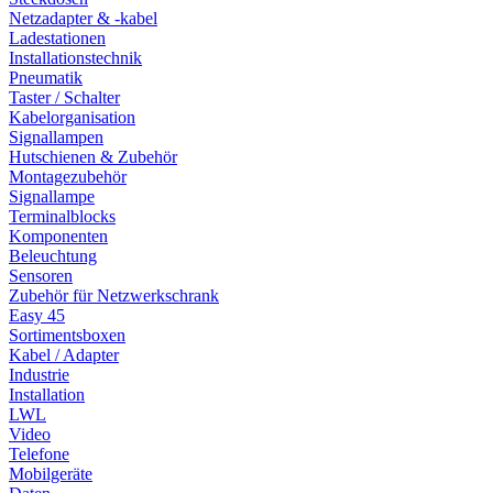
Netzadapter & -kabel
Ladestationen
Installationstechnik
Pneumatik
Taster / Schalter
Kabelorganisation
Signallampen
Hutschienen & Zubehör
Montagezubehör
Signallampe
Terminalblocks
Komponenten
Beleuchtung
Sensoren
Zubehör für Netzwerkschrank
Easy 45
Sortimentsboxen
Kabel / Adapter
Industrie
Installation
LWL
Video
Telefone
Mobilgeräte