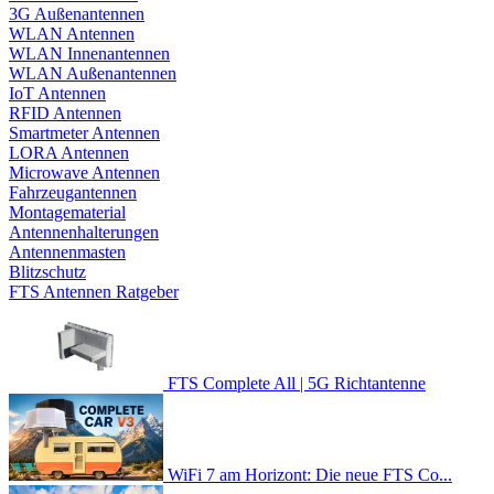
3G Außenantennen
WLAN Antennen
WLAN Innenantennen
WLAN Außenantennen
IoT Antennen
RFID Antennen
Smartmeter Antennen
LORA Antennen
Microwave Antennen
Fahrzeugantennen
Montagematerial
Antennenhalterungen
Antennenmasten
Blitzschutz
FTS Antennen Ratgeber
FTS Complete All | 5G Richtantenne
WiFi 7 am Horizont: Die neue FTS Co...