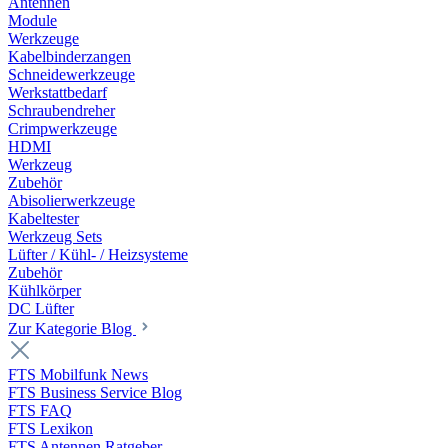
Antennen
Module
Werkzeuge
Kabelbinderzangen
Schneidewerkzeuge
Werkstattbedarf
Schraubendreher
Crimpwerkzeuge
HDMI
Werkzeug
Zubehör
Abisolierwerkzeuge
Kabeltester
Werkzeug Sets
Lüfter / Kühl- / Heizsysteme
Zubehör
Kühlkörper
DC Lüfter
Zur Kategorie Blog
FTS Mobilfunk News
FTS Business Service Blog
FTS FAQ
FTS Lexikon
FTS Antennen Ratgeber