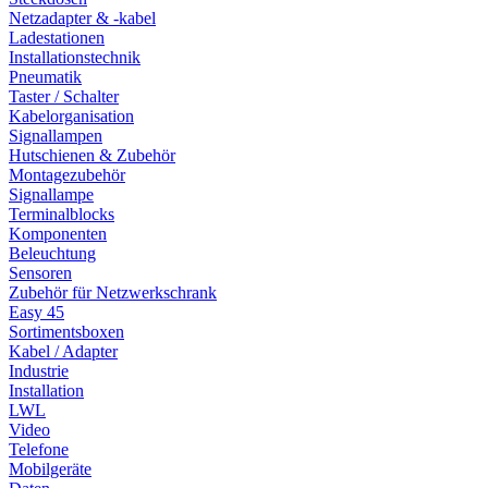
Netzadapter & -kabel
Ladestationen
Installationstechnik
Pneumatik
Taster / Schalter
Kabelorganisation
Signallampen
Hutschienen & Zubehör
Montagezubehör
Signallampe
Terminalblocks
Komponenten
Beleuchtung
Sensoren
Zubehör für Netzwerkschrank
Easy 45
Sortimentsboxen
Kabel / Adapter
Industrie
Installation
LWL
Video
Telefone
Mobilgeräte