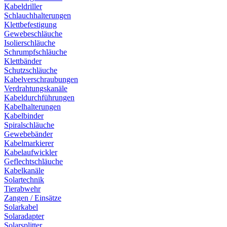
Kabeldriller
Schlauchhalterungen
Klettbefestigung
Gewebeschläuche
Isolierschläuche
Schrumpfschläuche
Klettbänder
Schutzschläuche
Kabelverschraubungen
Verdrahtungskanäle
Kabeldurchführungen
Kabelhalterungen
Kabelbinder
Spiralschläuche
Gewebebänder
Kabelmarkierer
Kabelaufwickler
Geflechtschläuche
Kabelkanäle
Solartechnik
Tierabwehr
Zangen / Einsätze
Solarkabel
Solaradapter
Solarsplitter