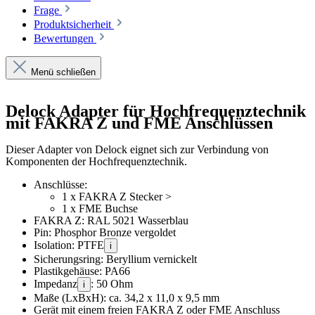
Frage
Produktsicherheit
Bewertungen
Menü schließen
Delock Adapter für Hochfrequenztechnik
mit FAKRA Z und FME Anschlüssen
Dieser Adapter von Delock eignet sich zur Verbindung von
Komponenten der Hochfrequenztechnik.
Anschlüsse:
1 x FAKRA Z Stecker >
1 x FME Buchse
FAKRA Z: RAL 5021 Wasserblau
Pin: Phosphor Bronze vergoldet
Isolation: PTFE
i
Sicherungsring: Beryllium vernickelt
Plastikgehäuse: PA66
Impedanz
: 50 Ohm
i
Maße (LxBxH): ca. 34,2 x 11,0 x 9,5 mm
Gerät mit einem freien FAKRA Z oder FME Anschluss