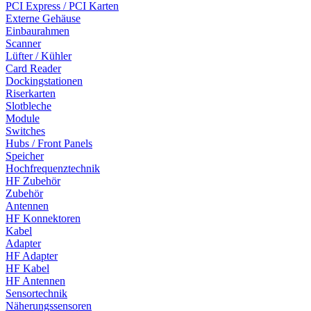
PCI Express / PCI Karten
Externe Gehäuse
Einbaurahmen
Scanner
Lüfter / Kühler
Card Reader
Dockingstationen
Riserkarten
Slotbleche
Module
Switches
Hubs / Front Panels
Speicher
Hochfrequenztechnik
HF Zubehör
Zubehör
Antennen
HF Konnektoren
Kabel
Adapter
HF Adapter
HF Kabel
HF Antennen
Sensortechnik
Näherungssensoren