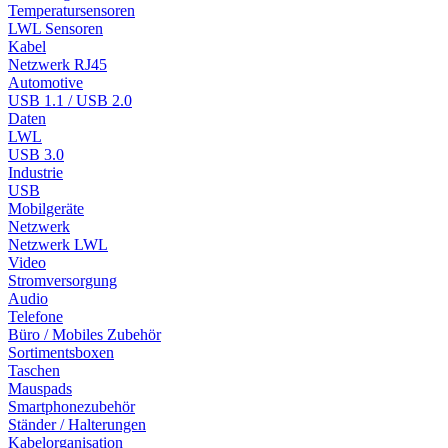
Temperatursensoren
LWL Sensoren
Kabel
Netzwerk RJ45
Automotive
USB 1.1 / USB 2.0
Daten
LWL
USB 3.0
Industrie
USB
Mobilgeräte
Netzwerk
Netzwerk LWL
Video
Stromversorgung
Audio
Telefone
Büro / Mobiles Zubehör
Sortimentsboxen
Taschen
Mauspads
Smartphonezubehör
Ständer / Halterungen
Kabelorganisation