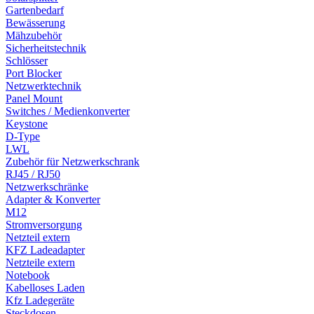
Gartenbedarf
Bewässerung
Mähzubehör
Sicherheitstechnik
Schlösser
Port Blocker
Netzwerktechnik
Panel Mount
Switches / Medienkonverter
Keystone
D-Type
LWL
Zubehör für Netzwerkschrank
RJ45 / RJ50
Netzwerkschränke
Adapter & Konverter
M12
Stromversorgung
Netzteil extern
KFZ Ladeadapter
Netzteile extern
Notebook
Kabelloses Laden
Kfz Ladegeräte
Steckdosen