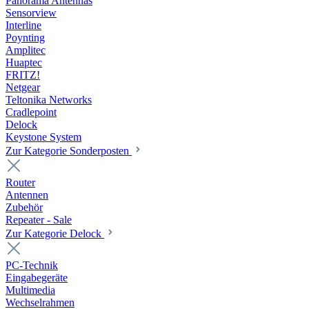
Panorama Antennas
Sensorview
Interline
Poynting
Amplitec
Huaptec
FRITZ!
Netgear
Teltonika Networks
Cradlepoint
Delock
Keystone System
Zur Kategorie Sonderposten
Router
Antennen
Zubehör
Repeater - Sale
Zur Kategorie Delock
PC-Technik
Eingabegeräte
Multimedia
Wechselrahmen