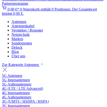
Partnerprogramm
0,00 €*
0
Warenkorb enthält 0 Positionen. Der Gesamtwert
beträgt 0,00 €.
Antennen
Antennenkabel
Verstärker / Repeater
Netztechnik
Marken
Sonderposten
Delock
Blog
Über uns
Zur Kategorie Antennen
5G Antennen
5G Innenantennen
5G Außenantennen
4G (LTE / LTE Advanced)
4G Innenantennen
4G Außenantennen
3G (UMTS / HSDPA / HSPA)
3G Innenantennen