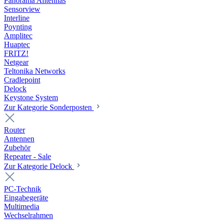
Panorama Antennas
Sensorview
Interline
Poynting
Amplitec
Huaptec
FRITZ!
Netgear
Teltonika Networks
Cradlepoint
Delock
Keystone System
Zur Kategorie Sonderposten
Router
Antennen
Zubehör
Repeater - Sale
Zur Kategorie Delock
PC-Technik
Eingabegeräte
Multimedia
Wechselrahmen