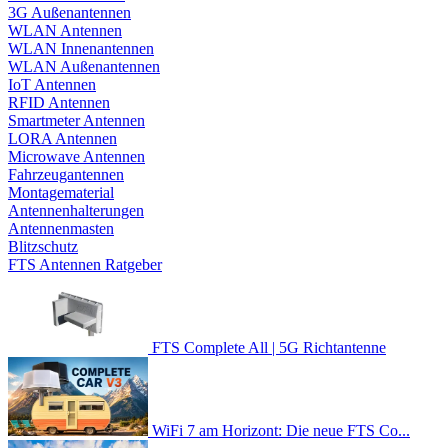
3G Außenantennen
WLAN Antennen
WLAN Innenantennen
WLAN Außenantennen
IoT Antennen
RFID Antennen
Smartmeter Antennen
LORA Antennen
Microwave Antennen
Fahrzeugantennen
Montagematerial
Antennenhalterungen
Antennenmasten
Blitzschutz
FTS Antennen Ratgeber
FTS Complete All | 5G Richtantenne
WiFi 7 am Horizont: Die neue FTS Co...