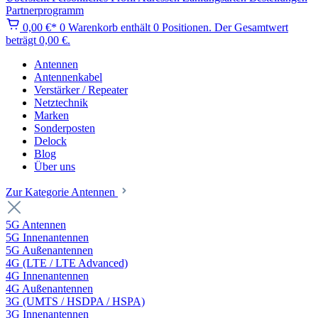
Partnerprogramm
0,00 €*
0
Warenkorb enthält 0 Positionen. Der Gesamtwert
beträgt 0,00 €.
Antennen
Antennenkabel
Verstärker / Repeater
Netztechnik
Marken
Sonderposten
Delock
Blog
Über uns
Zur Kategorie Antennen
5G Antennen
5G Innenantennen
5G Außenantennen
4G (LTE / LTE Advanced)
4G Innenantennen
4G Außenantennen
3G (UMTS / HSDPA / HSPA)
3G Innenantennen