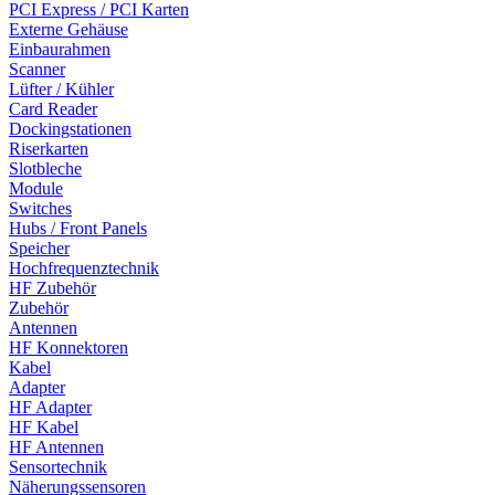
PCI Express / PCI Karten
Externe Gehäuse
Einbaurahmen
Scanner
Lüfter / Kühler
Card Reader
Dockingstationen
Riserkarten
Slotbleche
Module
Switches
Hubs / Front Panels
Speicher
Hochfrequenztechnik
HF Zubehör
Zubehör
Antennen
HF Konnektoren
Kabel
Adapter
HF Adapter
HF Kabel
HF Antennen
Sensortechnik
Näherungssensoren