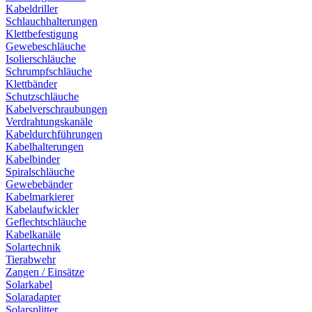
Kabeldriller
Schlauchhalterungen
Klettbefestigung
Gewebeschläuche
Isolierschläuche
Schrumpfschläuche
Klettbänder
Schutzschläuche
Kabelverschraubungen
Verdrahtungskanäle
Kabeldurchführungen
Kabelhalterungen
Kabelbinder
Spiralschläuche
Gewebebänder
Kabelmarkierer
Kabelaufwickler
Geflechtschläuche
Kabelkanäle
Solartechnik
Tierabwehr
Zangen / Einsätze
Solarkabel
Solaradapter
Solarsplitter