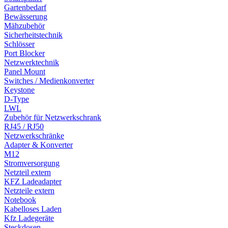
Gartenbedarf
Bewässerung
Mähzubehör
Sicherheitstechnik
Schlösser
Port Blocker
Netzwerktechnik
Panel Mount
Switches / Medienkonverter
Keystone
D-Type
LWL
Zubehör für Netzwerkschrank
RJ45 / RJ50
Netzwerkschränke
Adapter & Konverter
M12
Stromversorgung
Netzteil extern
KFZ Ladeadapter
Netzteile extern
Notebook
Kabelloses Laden
Kfz Ladegeräte
Steckdosen