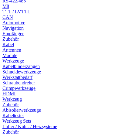
RS-422/485
M8
TTL / LVTTL
CAN
Automotive
Navigation
Empfänger
Zubehör
Kabel
Antennen
Module
Werkzeuge
Kabelbinderzangen
Schneidewerkzeuge
Werkstattbedarf
Schraubendreher
Crimpwerkzeuge
HDMI
Werkzeug
Zubehör
Abisolierwerkzeuge
Kabeltester
Werkzeug Sets
Lüfter / Kühl- / Heizsysteme
Zubehör