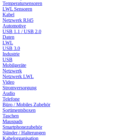
Temperatursensoren
LWL Sensoren
Kabel
Netzwerk RJ45
Automotive
USB 1.1 / USB 2.0
Daten
LWL
USB 3.0
Industrie
USB
Mobilgeräte
Netzwerk
Netzwerk LWL
Video
Stromversorgung
Audio
Telefone
Büro / Mobiles Zubehör
Sortimentsboxen
Taschen
Mauspads
Smartphonezubehör
Ständer / Halterungen
Kabelorganisation