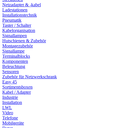
Netzadapter & -kabel
Ladestationen
Installationstechnik
Pneumatik
Taster / Schalter
Kabelorganisation
Signallampen
Hutschienen & Zubehör
Montagezubehör
Signallampe
Terminalblocks
Komponenten
Beleuchtung
Sensoren
Zubehör für Netzwerkschrank
Easy 45
Sortimentsboxen
Kabel / Adapter
Industrie
Installation
LWL
Video
Telefone
Mobilgeräte