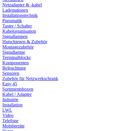
Netzadapter & -kabel
Ladestationen
Installationstechnik
Pneumatik
Taster / Schalter
Kabelorganisation
Signallampen
Hutschienen & Zubehör
Montagezubehör
Signallampe
Terminalblocks
Komponenten
Beleuchtung
Sensoren
Zubehör für Netzwerkschrank
Easy 45
Sortimentsboxen
Kabel / Adapter
Industrie
Installation
LWL
Video
Telefone
Mobilgeräte