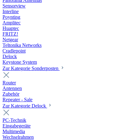
Panorama Antennas
Sensorview
Interline
Poynting
Amplitec
Huaptec
FRITZ!
Netgear
Teltonika Networks
Cradlepoint
Delock
Keystone System
Zur Kategorie Sonderposten
Router
Antennen
Zubehör
Repeater - Sale
Zur Kategorie Delock
PC-Technik
Eingabegeräte
Multimedia
Wechselrahmen