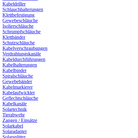
Kabeldriller
Schlauchhalterungen
Klettbefestigung
Gewebeschläuche
Isolierschläuche
Schrumpfschläuche
Klettbänder
Schutzschläuche
Kabelverschraubungen
Verdrahtungskanäle
Kabeldurchführungen
Kabelhalterungen
Kabelbinder
Spiralschläuche
Gewebebänder
Kabelmarkierer
Kabelaufwickler
Geflechtschläuche
Kabelkanäle
Solartechnik
Tierabwehr
Zangen / Einsätze
Solarkabel
Solaradapter
Solarsplitter