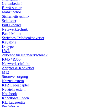
Gartenbedarf
Bewässerung
Mähzubehör
Sicherheitstechnik
Schlösser
Port Blocker
Netzwerktechnik
Panel Mount
Switches / Medienkonverter
Keystone
D-Type
LWL
Zubehör für Netzwerkschrank
RJ45 / RJ50
Netzwerkschränke
Adapter & Konverter
M12
Stromversorgung
Netzteil extern
KFZ Ladeadapter
Netzteile extern
Notebook
Kabelloses Laden
Kfz Ladegeräte
Steckdosen