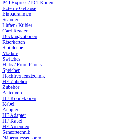
PCI Express / PCI Karten
Externe Gehäuse
Einbaurahmen
Scanner
Lüfter / Kühler
Card Reader
Dockingstationen
Riserkarten
Slotbleche
Module
Switches
Hubs / Front Panels
Speicher
Hochfrequenztechnik
HF Zubehör
Zubehör
Antennen
HF Konnektoren
Kabel
Adapter
HF Adapter
HF Kabel
HF Antennen
Sensortechnik
Näherungssensoren