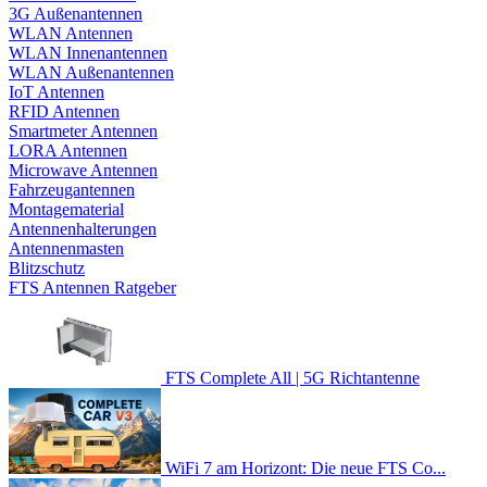
3G Außenantennen
WLAN Antennen
WLAN Innenantennen
WLAN Außenantennen
IoT Antennen
RFID Antennen
Smartmeter Antennen
LORA Antennen
Microwave Antennen
Fahrzeugantennen
Montagematerial
Antennenhalterungen
Antennenmasten
Blitzschutz
FTS Antennen Ratgeber
FTS Complete All | 5G Richtantenne
WiFi 7 am Horizont: Die neue FTS Co...