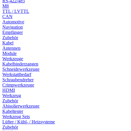
RS-422/485
M8
TTL / LVTTL
CAN
Automotive
Navigation
Empfänger
Zubehör
Kabel
Antennen
Module
Werkzeuge
Kabelbinderzangen
Schneidewerkzeuge
Werkstattbedarf
Schraubendreher
Crimpwerkzeuge
HDMI
Werkzeug
Zubehör
Abisolierwerkzeuge
Kabeltester
Werkzeug Sets
Lüfter / Kühl- / Heizsysteme
Zubehör