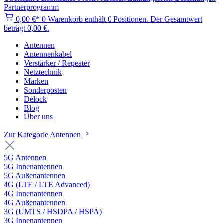
Partnerprogramm
0,00 €*
0
Warenkorb enthält 0 Positionen. Der Gesamtwert
beträgt 0,00 €.
Antennen
Antennenkabel
Verstärker / Repeater
Netztechnik
Marken
Sonderposten
Delock
Blog
Über uns
Zur Kategorie Antennen
5G Antennen
5G Innenantennen
5G Außenantennen
4G (LTE / LTE Advanced)
4G Innenantennen
4G Außenantennen
3G (UMTS / HSDPA / HSPA)
3G Innenantennen