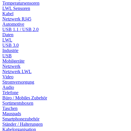
Temperatursensoren
LWL Sensoren
Kabel
Netzwerk RJ45
Automotive
USB 1.1 / USB 2.0
Daten
LWL
USB 3.0
Industrie
USB
Mobilgeräte
Netzwerk
Netzwerk LWL
Video
Stromversorgung
Audio
Telefone
Büro / Mobiles Zubehör
Sortimentsboxen
Taschen
Mauspads
Smartphonezubehör
Ständer / Halterungen
Kabelorganisation