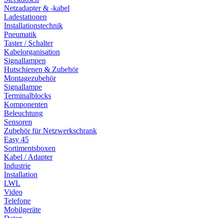
Netzadapter & -kabel
Ladestationen
Installationstechnik
Pneumatik
Taster / Schalter
Kabelorganisation
Signallampen
Hutschienen & Zubehör
Montagezubehör
Signallampe
Terminalblocks
Komponenten
Beleuchtung
Sensoren
Zubehör für Netzwerkschrank
Easy 45
Sortimentsboxen
Kabel / Adapter
Industrie
Installation
LWL
Video
Telefone
Mobilgeräte