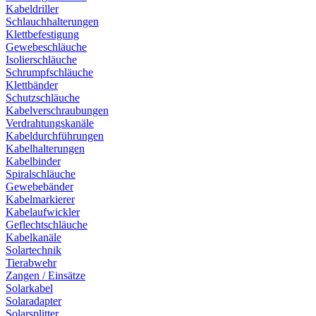
Kabeldriller
Schlauchhalterungen
Klettbefestigung
Gewebeschläuche
Isolierschläuche
Schrumpfschläuche
Klettbänder
Schutzschläuche
Kabelverschraubungen
Verdrahtungskanäle
Kabeldurchführungen
Kabelhalterungen
Kabelbinder
Spiralschläuche
Gewebebänder
Kabelmarkierer
Kabelaufwickler
Geflechtschläuche
Kabelkanäle
Solartechnik
Tierabwehr
Zangen / Einsätze
Solarkabel
Solaradapter
Solarsplitter