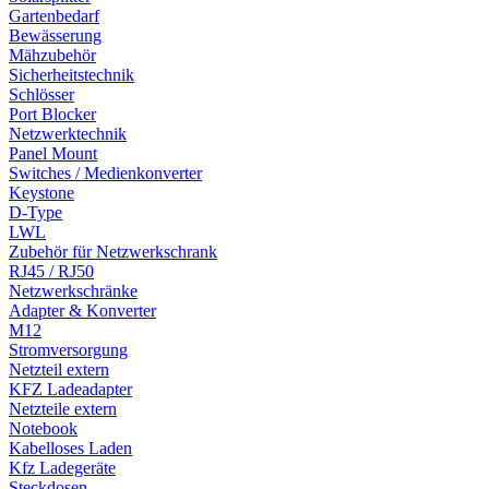
Gartenbedarf
Bewässerung
Mähzubehör
Sicherheitstechnik
Schlösser
Port Blocker
Netzwerktechnik
Panel Mount
Switches / Medienkonverter
Keystone
D-Type
LWL
Zubehör für Netzwerkschrank
RJ45 / RJ50
Netzwerkschränke
Adapter & Konverter
M12
Stromversorgung
Netzteil extern
KFZ Ladeadapter
Netzteile extern
Notebook
Kabelloses Laden
Kfz Ladegeräte
Steckdosen