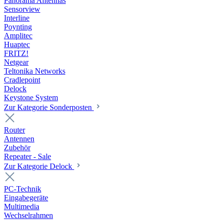
Panorama Antennas
Sensorview
Interline
Poynting
Amplitec
Huaptec
FRITZ!
Netgear
Teltonika Networks
Cradlepoint
Delock
Keystone System
Zur Kategorie Sonderposten
Router
Antennen
Zubehör
Repeater - Sale
Zur Kategorie Delock
PC-Technik
Eingabegeräte
Multimedia
Wechselrahmen