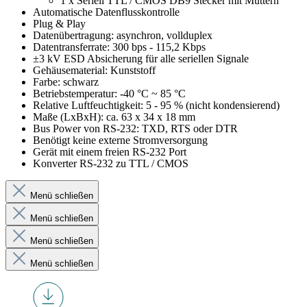
1 x Seriell TTL / CMOS DB9 Stecker mit Muttern
Automatische Datenflusskontrolle
Plug & Play
Datenübertragung: asynchron, vollduplex
Datentransferrate: 300 bps - 115,2 Kbps
±3 kV ESD Absicherung für alle seriellen Signale
Gehäusematerial: Kunststoff
Farbe: schwarz
Betriebstemperatur: -40 °C ~ 85 °C
Relative Luftfeuchtigkeit: 5 - 95 % (nicht kondensierend)
Maße (LxBxH): ca. 63 x 34 x 18 mm
Bus Power von RS-232: TXD, RTS oder DTR
Benötigt keine externe Stromversorgung
Gerät mit einem freien RS-232 Port
Konverter RS-232 zu TTL / CMOS
Menü schließen
Menü schließen
Menü schließen
Menü schließen