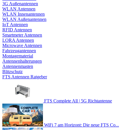
3G Außenantennen
WLAN Antennen
WLAN Innenantennen
WLAN Außenantennen
IoT Antennen
RFID Antennen
Smartmeter Antennen
LORA Antennen
Microwave Antennen
Fahrzeugantennen
Montagematerial
Antennenhalterungen
Antennenmasten
Blitzschutz
FTS Antennen Ratgeber
FTS Complete All | 5G Richtantenne
WiFi 7 am Horizont: Die neue FTS Co...