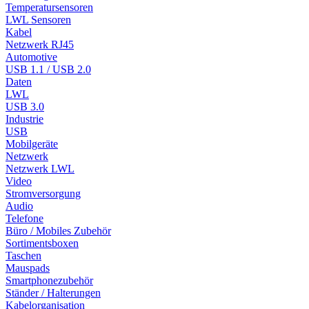
Temperatursensoren
LWL Sensoren
Kabel
Netzwerk RJ45
Automotive
USB 1.1 / USB 2.0
Daten
LWL
USB 3.0
Industrie
USB
Mobilgeräte
Netzwerk
Netzwerk LWL
Video
Stromversorgung
Audio
Telefone
Büro / Mobiles Zubehör
Sortimentsboxen
Taschen
Mauspads
Smartphonezubehör
Ständer / Halterungen
Kabelorganisation