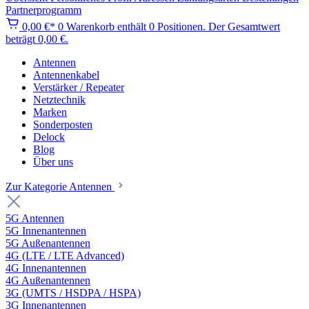
Partnerprogramm
0,00 €*
0
Warenkorb enthält 0 Positionen. Der Gesamtwert
beträgt 0,00 €.
Antennen
Antennenkabel
Verstärker / Repeater
Netztechnik
Marken
Sonderposten
Delock
Blog
Über uns
Zur Kategorie Antennen
5G Antennen
5G Innenantennen
5G Außenantennen
4G (LTE / LTE Advanced)
4G Innenantennen
4G Außenantennen
3G (UMTS / HSDPA / HSPA)
3G Innenantennen