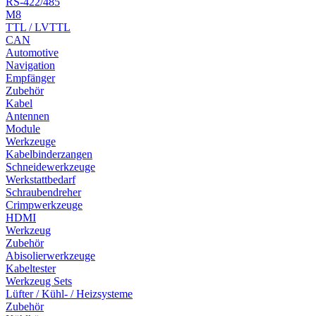
RS-422/485
M8
TTL / LVTTL
CAN
Automotive
Navigation
Empfänger
Zubehör
Kabel
Antennen
Module
Werkzeuge
Kabelbinderzangen
Schneidewerkzeuge
Werkstattbedarf
Schraubendreher
Crimpwerkzeuge
HDMI
Werkzeug
Zubehör
Abisolierwerkzeuge
Kabeltester
Werkzeug Sets
Lüfter / Kühl- / Heizsysteme
Zubehör