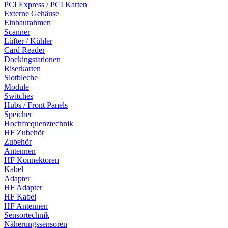
PCI Express / PCI Karten
Externe Gehäuse
Einbaurahmen
Scanner
Lüfter / Kühler
Card Reader
Dockingstationen
Riserkarten
Slotbleche
Module
Switches
Hubs / Front Panels
Speicher
Hochfrequenztechnik
HF Zubehör
Zubehör
Antennen
HF Konnektoren
Kabel
Adapter
HF Adapter
HF Kabel
HF Antennen
Sensortechnik
Näherungssensoren