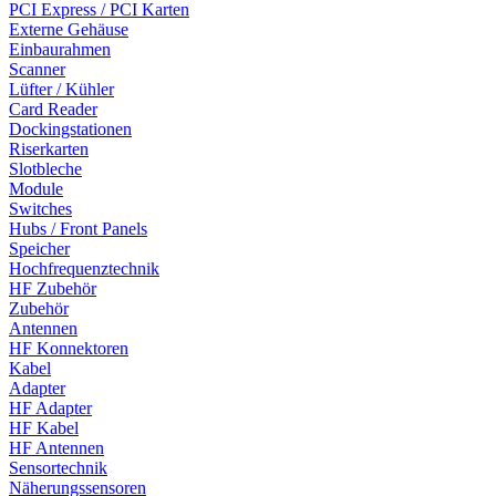
PCI Express / PCI Karten
Externe Gehäuse
Einbaurahmen
Scanner
Lüfter / Kühler
Card Reader
Dockingstationen
Riserkarten
Slotbleche
Module
Switches
Hubs / Front Panels
Speicher
Hochfrequenztechnik
HF Zubehör
Zubehör
Antennen
HF Konnektoren
Kabel
Adapter
HF Adapter
HF Kabel
HF Antennen
Sensortechnik
Näherungssensoren