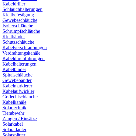
Kabeldriller
Schlauchhalterungen
Klettbefestigung
Gewebeschläuche
Isolierschläuche
Schrumpfschläuche
Klettbänder
Schutzschläuche
Kabelverschraubungen
Verdrahtungskanäle
Kabeldurchführungen
Kabelhalterungen
Kabelbinder
Spiralschläuche
Gewebebänder
Kabelmarkierer
Kabelaufwickler
Geflechtschläuche
Kabelkanäle
Solartechnik
Tierabwehr
Zangen / Einsätze
Solarkabel
Solaradapter
Solarsplitter