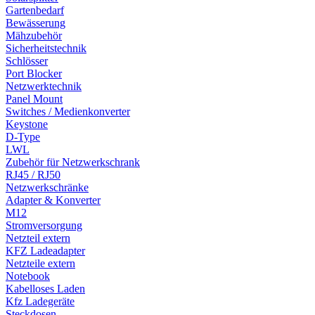
Gartenbedarf
Bewässerung
Mähzubehör
Sicherheitstechnik
Schlösser
Port Blocker
Netzwerktechnik
Panel Mount
Switches / Medienkonverter
Keystone
D-Type
LWL
Zubehör für Netzwerkschrank
RJ45 / RJ50
Netzwerkschränke
Adapter & Konverter
M12
Stromversorgung
Netzteil extern
KFZ Ladeadapter
Netzteile extern
Notebook
Kabelloses Laden
Kfz Ladegeräte
Steckdosen