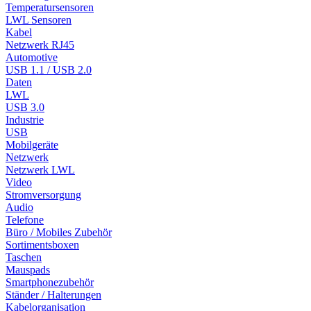
Temperatursensoren
LWL Sensoren
Kabel
Netzwerk RJ45
Automotive
USB 1.1 / USB 2.0
Daten
LWL
USB 3.0
Industrie
USB
Mobilgeräte
Netzwerk
Netzwerk LWL
Video
Stromversorgung
Audio
Telefone
Büro / Mobiles Zubehör
Sortimentsboxen
Taschen
Mauspads
Smartphonezubehör
Ständer / Halterungen
Kabelorganisation