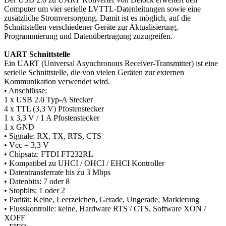
Computer um vier serielle LVTTL-Datenleitungen sowie eine
zusätzliche Stromversorgung. Damit ist es möglich, auf die
Schnittstellen verschiedener Geräte zur Aktualisierung,
Programmierung und Datenübertragung zuzugreifen.
UART Schnittstelle
Ein UART (Universal Asynchronous Receiver‑Transmitter) ist eine
serielle Schnittstelle, die von vielen Geräten zur externen
Kommunikation verwendet wird.
• Anschlüsse:
1 x USB 2.0 Typ-A Stecker
4 x TTL (3,3 V) Pfostenstecker
1 x 3,3 V / 1 A Pfostenstecker
1 x GND
• Signale: RX, TX, RTS, CTS
• Vcc = 3,3 V
• Chipsatz: FTDI FT232RL
• Kompatibel zu UHCI / OHCI / EHCI Kontroller
• Datentransferrate bis zu 3 Mbps
• Datenbits: 7 oder 8
• Stopbits: 1 oder 2
• Parität: Keine, Leerzeichen, Gerade, Ungerade, Markierung
• Flusskontrolle: keine, Hardware RTS / CTS, Software XON /
XOFF