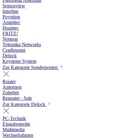
Panorama Antennas
Sensorview
Interline
Poynting
Amplitec
Huaptec
FRITZ!
Netgear
Teltonika Networks
Cradlepoint
Delock
Keystone System
Zur Kategorie Sonderposten
Router
Antennen
Zubehör
Repeater - Sale
Zur Kategorie Delock
PC-Technik
Eingabegeräte
Multimedia
Wechselrahmen