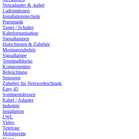
Netzadapter & -kabel
Ladestationen
Installationstechnik
Pneumatik
Taster / Schalter
Kabelorganisation
Signallampen
Hutschienen & Zubehör
Montagezubehör
Signallampe
Terminalblocks
Komponenten
Beleuchtung
Sensoren
Zubehör für Netzwerkschrank
Easy 45
Sortimentsboxen
Kabel / Adapter
Industrie
Installation
LWL
Video
Telefone
Mobilgeräte