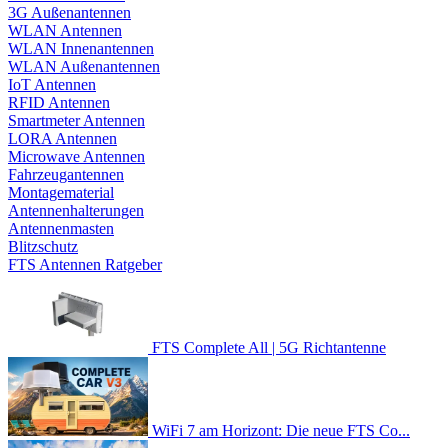
3G Außenantennen
WLAN Antennen
WLAN Innenantennen
WLAN Außenantennen
IoT Antennen
RFID Antennen
Smartmeter Antennen
LORA Antennen
Microwave Antennen
Fahrzeugantennen
Montagematerial
Antennenhalterungen
Antennenmasten
Blitzschutz
FTS Antennen Ratgeber
FTS Complete All | 5G Richtantenne
WiFi 7 am Horizont: Die neue FTS Co...