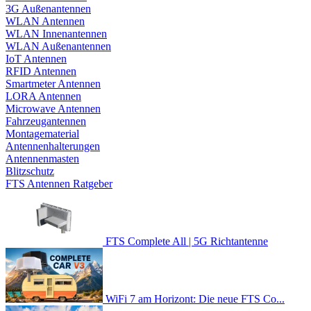
3G Außenantennen
WLAN Antennen
WLAN Innenantennen
WLAN Außenantennen
IoT Antennen
RFID Antennen
Smartmeter Antennen
LORA Antennen
Microwave Antennen
Fahrzeugantennen
Montagematerial
Antennenhalterungen
Antennenmasten
Blitzschutz
FTS Antennen Ratgeber
FTS Complete All | 5G Richtantenne
WiFi 7 am Horizont: Die neue FTS Co...