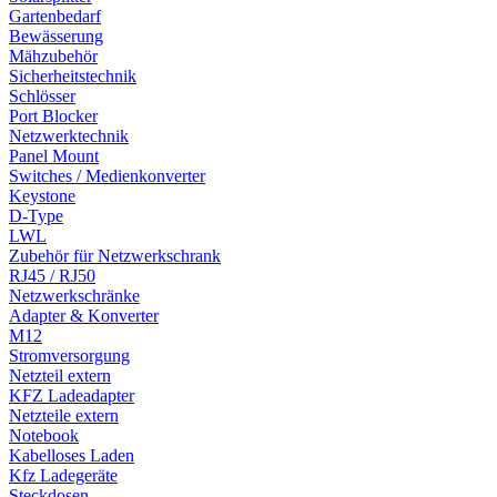
Gartenbedarf
Bewässerung
Mähzubehör
Sicherheitstechnik
Schlösser
Port Blocker
Netzwerktechnik
Panel Mount
Switches / Medienkonverter
Keystone
D-Type
LWL
Zubehör für Netzwerkschrank
RJ45 / RJ50
Netzwerkschränke
Adapter & Konverter
M12
Stromversorgung
Netzteil extern
KFZ Ladeadapter
Netzteile extern
Notebook
Kabelloses Laden
Kfz Ladegeräte
Steckdosen