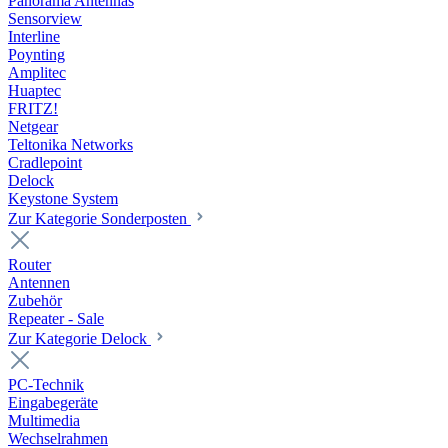
Panorama Antennas
Sensorview
Interline
Poynting
Amplitec
Huaptec
FRITZ!
Netgear
Teltonika Networks
Cradlepoint
Delock
Keystone System
Zur Kategorie Sonderposten
Router
Antennen
Zubehör
Repeater - Sale
Zur Kategorie Delock
PC-Technik
Eingabegeräte
Multimedia
Wechselrahmen