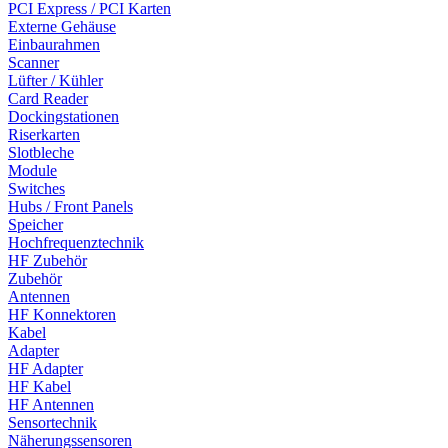
PCI Express / PCI Karten
Externe Gehäuse
Einbaurahmen
Scanner
Lüfter / Kühler
Card Reader
Dockingstationen
Riserkarten
Slotbleche
Module
Switches
Hubs / Front Panels
Speicher
Hochfrequenztechnik
HF Zubehör
Zubehör
Antennen
HF Konnektoren
Kabel
Adapter
HF Adapter
HF Kabel
HF Antennen
Sensortechnik
Näherungssensoren