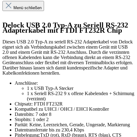
Menü schließen
Delock USB 2.0 Typ-A zu Seriell RS-232
Adapterkabel mit FTDI FT232R Chip
Dieses USB 2.0 Typ-A zu seriell RS-232 Adapterkabel von Delock
eignet sich als Verbindungskabel zwischen einem Gerät mit USB
2.0 und einem Gerät mit RS-232 Anschluss. Durch die verzinnten
offenen Kabelenden kann die Verbindung direkt an einem RS-232
Geräteanschluss oder flexibel mit diversen Terminalblocks erfolgen.
Darüber hinaus lassen sich damit kundenspezifische Adapter und
Kabelkonfektionen herstellen.
Anschlüsse:
1 x USB Typ-A Stecker
1 x Seriell RS-232 9 x offene Kabelenden + Schirmung
(verzinnt)
Chipsatz: FTDI FT232R
Kompatibel zu UHCI / OHCI / EHCI Kontroller
Datenbits: 7 oder 8
Stopbits: 1 oder 2
Parität: Keine, Leerzeichen, Gerade, Ungerade, Markierung
Datentransferrate bis zu 230,4 Kbps
Pinbelegung:TxD (rot), RxD (braun), RTS (blau), CTS