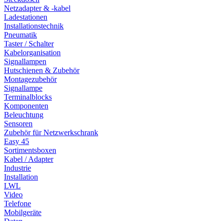
Netzadapter & -kabel
Ladestationen
Installationstechnik
Pneumatik
Taster / Schalter
Kabelorganisation
Signallampen
Hutschienen & Zubehör
Montagezubehör
Signallampe
Terminalblocks
Komponenten
Beleuchtung
Sensoren
Zubehör für Netzwerkschrank
Easy 45
Sortimentsboxen
Kabel / Adapter
Industrie
Installation
LWL
Video
Telefone
Mobilgeräte