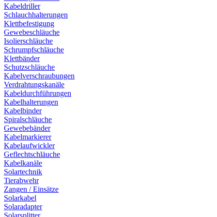
Kabeldriller
Schlauchhalterungen
Klettbefestigung
Gewebeschläuche
Isolierschläuche
Schrumpfschläuche
Klettbänder
Schutzschläuche
Kabelverschraubungen
Verdrahtungskanäle
Kabeldurchführungen
Kabelhalterungen
Kabelbinder
Spiralschläuche
Gewebebänder
Kabelmarkierer
Kabelaufwickler
Geflechtschläuche
Kabelkanäle
Solartechnik
Tierabwehr
Zangen / Einsätze
Solarkabel
Solaradapter
Solarsplitter