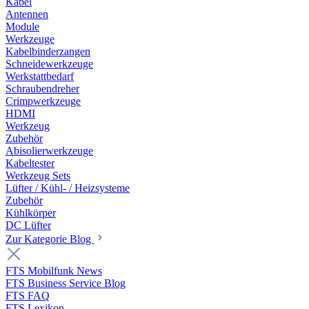
Kabel
Antennen
Module
Werkzeuge
Kabelbinderzangen
Schneidewerkzeuge
Werkstattbedarf
Schraubendreher
Crimpwerkzeuge
HDMI
Werkzeug
Zubehör
Abisolierwerkzeuge
Kabeltester
Werkzeug Sets
Lüfter / Kühl- / Heizsysteme
Zubehör
Kühlkörper
DC Lüfter
Zur Kategorie Blog
FTS Mobilfunk News
FTS Business Service Blog
FTS FAQ
FTS Lexikon