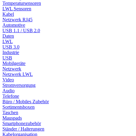
Temperatursensoren
LWL Sensoren
Kabel
Netzwerk RJ45
Automotive
USB 1.1 / USB 2.0
Daten
LWL
USB 3.0
Industrie
USB
Mobilgeräte
Netzwerk
Netzwerk LWL
Video
Stromversorgung
Audio
Telefone
Büro / Mobiles Zubehör
Sortimentsboxen
Taschen
Mauspads
Smartphonezubehör
Ständer / Halterungen
Kabelorganisation