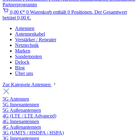
Partnerprogramm
0,00 €*
0
Warenkorb enthält 0 Positionen. Der Gesamtwert
beträgt 0,00 €.
Antennen
Antennenkabel
Verstärker / Repeater
Netztechnik
Marken
Sonderposten
Delock
Blog
Über uns
Zur Kategorie Antennen
5G Antennen
5G Innenantennen
5G Außenantennen
4G (LTE / LTE Advanced)
4G Innenantennen
4G Außenantennen
3G (UMTS / HSDPA / HSPA)
3G Innenantennen