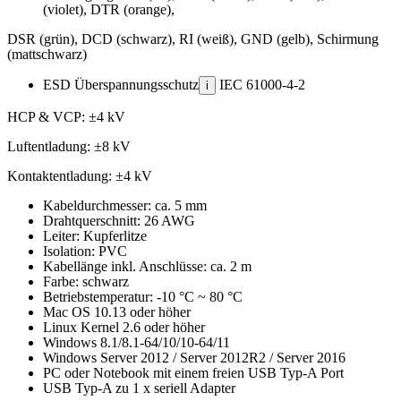
(violet), DTR (orange),
DSR (grün), DCD (schwarz), RI (weiß), GND (gelb), Schirmung
(mattschwarz)
ESD Überspannungsschutz
IEC 61000-4-2
i
HCP & VCP: ±4 kV
Luftentladung: ±8 kV
Kontaktentladung: ±4 kV
Kabeldurchmesser: ca. 5 mm
Drahtquerschnitt: 26 AWG
Leiter: Kupferlitze
Isolation: PVC
Kabellänge inkl. Anschlüsse: ca. 2 m
Farbe: schwarz
Betriebstemperatur: -10 °C ~ 80 °C
Mac OS 10.13 oder höher
Linux Kernel 2.6 oder höher
Windows 8.1/8.1-64/10/10-64/11
Windows Server 2012 / Server 2012R2 / Server 2016
PC oder Notebook mit einem freien USB Typ-A Port
USB Typ-A zu 1 x seriell Adapter