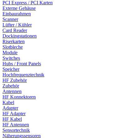
PCI Express / PCI Karten
Externe Gehäuse
Einbaurahmen
Scanner
Lüfter / Kühler
Card Reader
Dockingstationen
Riserkarten
Slotbleche
Module
Switches
Hubs / Front Panels
Speicher
Hochfrequenztechnik
HF Zubehör
Zubehör
Antennen
HF Konnektoren
Kabel
Adapter
HF Adapter
HF Kabel
HF Antennen
Sensortechnik
Näherungssensoren