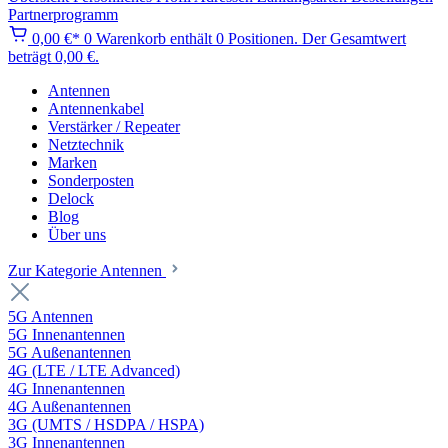
Partnerprogramm
0,00 €*
0
Warenkorb enthält 0 Positionen. Der Gesamtwert
beträgt 0,00 €.
Antennen
Antennenkabel
Verstärker / Repeater
Netztechnik
Marken
Sonderposten
Delock
Blog
Über uns
Zur Kategorie Antennen
5G Antennen
5G Innenantennen
5G Außenantennen
4G (LTE / LTE Advanced)
4G Innenantennen
4G Außenantennen
3G (UMTS / HSDPA / HSPA)
3G Innenantennen