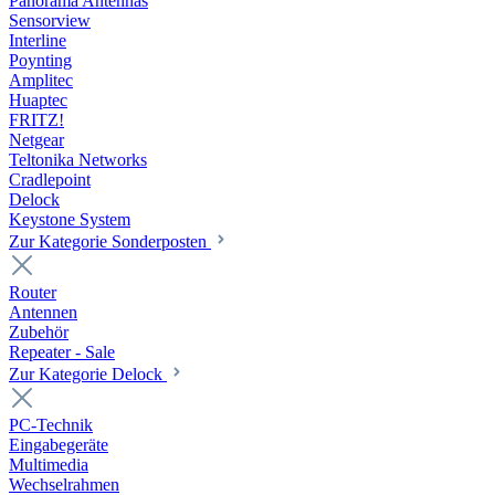
Panorama Antennas
Sensorview
Interline
Poynting
Amplitec
Huaptec
FRITZ!
Netgear
Teltonika Networks
Cradlepoint
Delock
Keystone System
Zur Kategorie Sonderposten
Router
Antennen
Zubehör
Repeater - Sale
Zur Kategorie Delock
PC-Technik
Eingabegeräte
Multimedia
Wechselrahmen