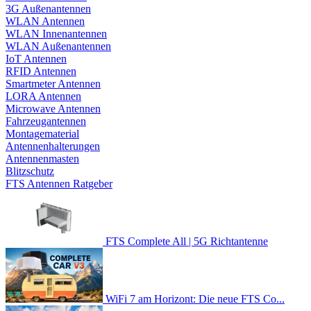
3G Außenantennen
WLAN Antennen
WLAN Innenantennen
WLAN Außenantennen
IoT Antennen
RFID Antennen
Smartmeter Antennen
LORA Antennen
Microwave Antennen
Fahrzeugantennen
Montagematerial
Antennenhalterungen
Antennenmasten
Blitzschutz
FTS Antennen Ratgeber
FTS Complete All | 5G Richtantenne
WiFi 7 am Horizont: Die neue FTS Co...