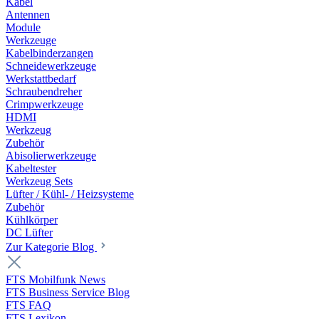
Kabel
Antennen
Module
Werkzeuge
Kabelbinderzangen
Schneidewerkzeuge
Werkstattbedarf
Schraubendreher
Crimpwerkzeuge
HDMI
Werkzeug
Zubehör
Abisolierwerkzeuge
Kabeltester
Werkzeug Sets
Lüfter / Kühl- / Heizsysteme
Zubehör
Kühlkörper
DC Lüfter
Zur Kategorie Blog
FTS Mobilfunk News
FTS Business Service Blog
FTS FAQ
FTS Lexikon