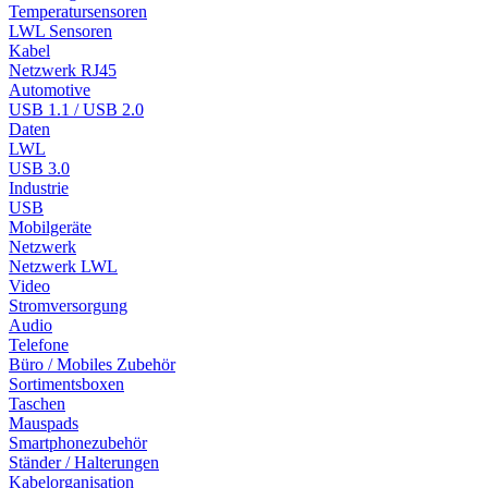
Temperatursensoren
LWL Sensoren
Kabel
Netzwerk RJ45
Automotive
USB 1.1 / USB 2.0
Daten
LWL
USB 3.0
Industrie
USB
Mobilgeräte
Netzwerk
Netzwerk LWL
Video
Stromversorgung
Audio
Telefone
Büro / Mobiles Zubehör
Sortimentsboxen
Taschen
Mauspads
Smartphonezubehör
Ständer / Halterungen
Kabelorganisation