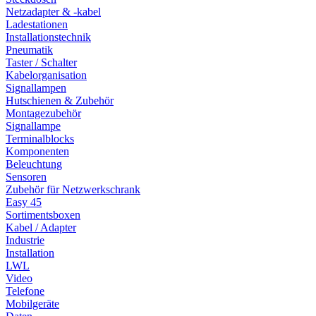
Netzadapter & -kabel
Ladestationen
Installationstechnik
Pneumatik
Taster / Schalter
Kabelorganisation
Signallampen
Hutschienen & Zubehör
Montagezubehör
Signallampe
Terminalblocks
Komponenten
Beleuchtung
Sensoren
Zubehör für Netzwerkschrank
Easy 45
Sortimentsboxen
Kabel / Adapter
Industrie
Installation
LWL
Video
Telefone
Mobilgeräte