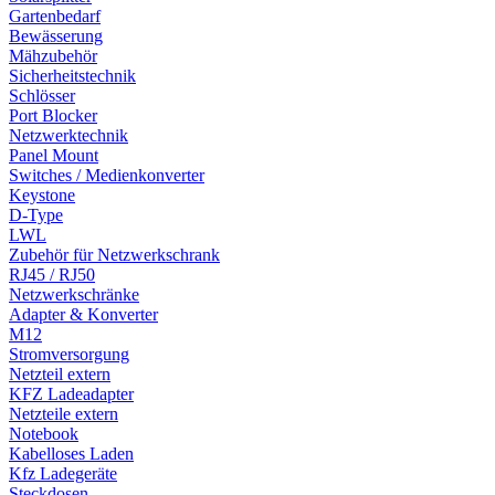
Gartenbedarf
Bewässerung
Mähzubehör
Sicherheitstechnik
Schlösser
Port Blocker
Netzwerktechnik
Panel Mount
Switches / Medienkonverter
Keystone
D-Type
LWL
Zubehör für Netzwerkschrank
RJ45 / RJ50
Netzwerkschränke
Adapter & Konverter
M12
Stromversorgung
Netzteil extern
KFZ Ladeadapter
Netzteile extern
Notebook
Kabelloses Laden
Kfz Ladegeräte
Steckdosen