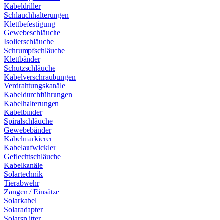
Kabeldriller
Schlauchhalterungen
Klettbefestigung
Gewebeschläuche
Isolierschläuche
Schrumpfschläuche
Klettbänder
Schutzschläuche
Kabelverschraubungen
Verdrahtungskanäle
Kabeldurchführungen
Kabelhalterungen
Kabelbinder
Spiralschläuche
Gewebebänder
Kabelmarkierer
Kabelaufwickler
Geflechtschläuche
Kabelkanäle
Solartechnik
Tierabwehr
Zangen / Einsätze
Solarkabel
Solaradapter
Solarsplitter