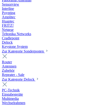
Panorama Antennas
Sensorview
Interline
Poynting
Amplitec
Huaptec
FRITZ!
Netgear
Teltonika Networks
Cradlepoint
Delock
Keystone System
Zur Kategorie Sonderposten
Router
Antennen
Zubehör
Repeater - Sale
Zur Kategorie Delock
PC-Technik
Eingabegeräte
Multimedia
Wechselrahmen