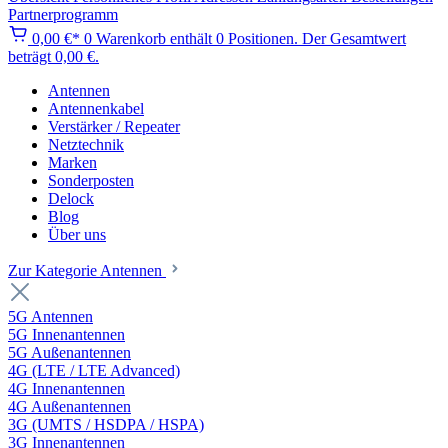
Partnerprogramm
0,00 €*
0
Warenkorb enthält 0 Positionen. Der Gesamtwert
beträgt 0,00 €.
Antennen
Antennenkabel
Verstärker / Repeater
Netztechnik
Marken
Sonderposten
Delock
Blog
Über uns
Zur Kategorie Antennen
5G Antennen
5G Innenantennen
5G Außenantennen
4G (LTE / LTE Advanced)
4G Innenantennen
4G Außenantennen
3G (UMTS / HSDPA / HSPA)
3G Innenantennen