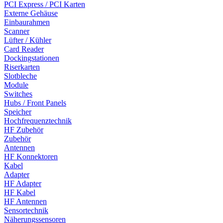
PCI Express / PCI Karten
Externe Gehäuse
Einbaurahmen
Scanner
Lüfter / Kühler
Card Reader
Dockingstationen
Riserkarten
Slotbleche
Module
Switches
Hubs / Front Panels
Speicher
Hochfrequenztechnik
HF Zubehör
Zubehör
Antennen
HF Konnektoren
Kabel
Adapter
HF Adapter
HF Kabel
HF Antennen
Sensortechnik
Näherungssensoren