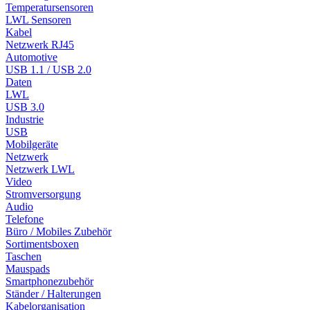
Temperatursensoren
LWL Sensoren
Kabel
Netzwerk RJ45
Automotive
USB 1.1 / USB 2.0
Daten
LWL
USB 3.0
Industrie
USB
Mobilgeräte
Netzwerk
Netzwerk LWL
Video
Stromversorgung
Audio
Telefone
Büro / Mobiles Zubehör
Sortimentsboxen
Taschen
Mauspads
Smartphonezubehör
Ständer / Halterungen
Kabelorganisation