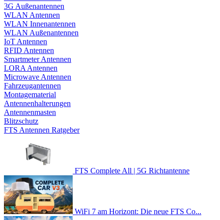
3G Außenantennen
WLAN Antennen
WLAN Innenantennen
WLAN Außenantennen
IoT Antennen
RFID Antennen
Smartmeter Antennen
LORA Antennen
Microwave Antennen
Fahrzeugantennen
Montagematerial
Antennenhalterungen
Antennenmasten
Blitzschutz
FTS Antennen Ratgeber
FTS Complete All | 5G Richtantenne
WiFi 7 am Horizont: Die neue FTS Co...