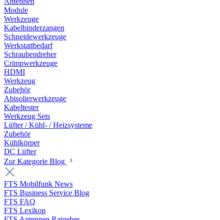
Antennen
Module
Werkzeuge
Kabelbinderzangen
Schneidewerkzeuge
Werkstattbedarf
Schraubendreher
Crimpwerkzeuge
HDMI
Werkzeug
Zubehör
Abisolierwerkzeuge
Kabeltester
Werkzeug Sets
Lüfter / Kühl- / Heizsysteme
Zubehör
Kühlkörper
DC Lüfter
Zur Kategorie Blog
FTS Mobilfunk News
FTS Business Service Blog
FTS FAQ
FTS Lexikon
FTS Antennen Ratgeber