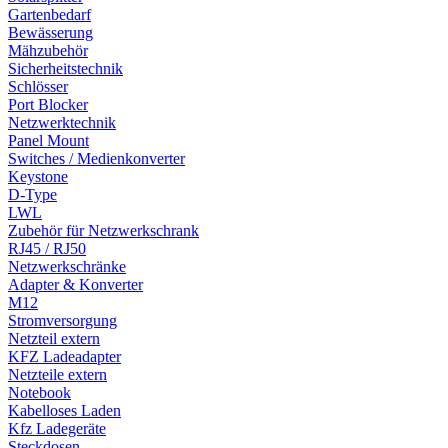
Gartenbedarf
Bewässerung
Mähzubehör
Sicherheitstechnik
Schlösser
Port Blocker
Netzwerktechnik
Panel Mount
Switches / Medienkonverter
Keystone
D-Type
LWL
Zubehör für Netzwerkschrank
RJ45 / RJ50
Netzwerkschränke
Adapter & Konverter
M12
Stromversorgung
Netzteil extern
KFZ Ladeadapter
Netzteile extern
Notebook
Kabelloses Laden
Kfz Ladegeräte
Steckdosen