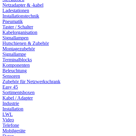
Netzadapter & -kabel
Ladestationen
Installationstechnik
Pneumatik
Taster / Schalter
Kabelorganisation
Signallampen
Hutschienen & Zubehör
Montagezubehör
Signallampe
Terminalblocks
Komponenten
Beleuchtung
Sensoren
Zubehör für Netzwerkschrank
Easy 45
Sortimentsboxen
Kabel / Adapter
Industrie
Installation
LWL
Video
Telefone
Mobilgeräte