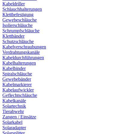
Kabeldriller
Schlauchhalterungen
Klettbefestigung
Gewebeschläuche
Isolierschläuche
Schrumpfschläuche
Klettbänder
Schutzschläuche
Kabelverschraubungen
Verdrahtungskanäle
Kabeldurchführungen
Kabelhalterungen
Kabelbinder
Spiralschläuche
Gewebebänder
Kabelmarkierer
Kabelaufwickler
Geflechtschläuche
Kabelkanäle
Solartechnik
Tierabwehr
Zangen / Einsätze
Solarkabel
Solaradapter
Solarsplitter