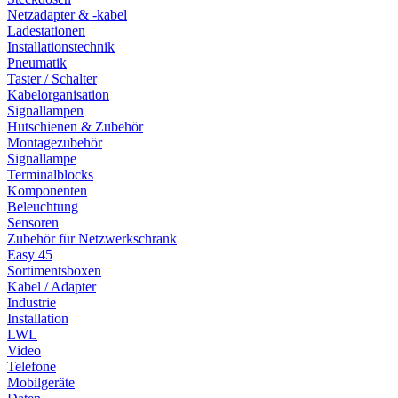
Netzadapter & -kabel
Ladestationen
Installationstechnik
Pneumatik
Taster / Schalter
Kabelorganisation
Signallampen
Hutschienen & Zubehör
Montagezubehör
Signallampe
Terminalblocks
Komponenten
Beleuchtung
Sensoren
Zubehör für Netzwerkschrank
Easy 45
Sortimentsboxen
Kabel / Adapter
Industrie
Installation
LWL
Video
Telefone
Mobilgeräte