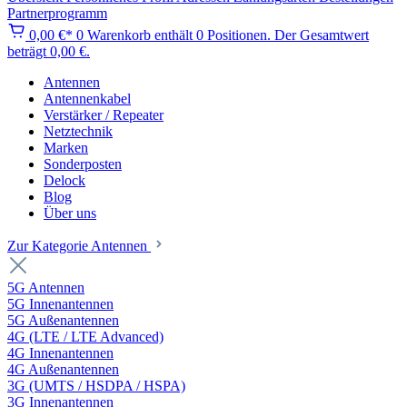
Partnerprogramm
0,00 €*
0
Warenkorb enthält 0 Positionen. Der Gesamtwert
beträgt 0,00 €.
Antennen
Antennenkabel
Verstärker / Repeater
Netztechnik
Marken
Sonderposten
Delock
Blog
Über uns
Zur Kategorie Antennen
5G Antennen
5G Innenantennen
5G Außenantennen
4G (LTE / LTE Advanced)
4G Innenantennen
4G Außenantennen
3G (UMTS / HSDPA / HSPA)
3G Innenantennen