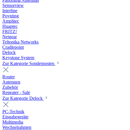
Panorama Antennas
Sensorview
Interline
Poynting
Amplitec
Huaptec
FRITZ!
Netgear
Teltonika Networks
Cradlepoint
Delock
Keystone System
Zur Kategorie Sonderposten
Router
Antennen
Zubehör
Repeater - Sale
Zur Kategorie Delock
PC-Technik
Eingabegeräte
Multimedia
Wechselrahmen