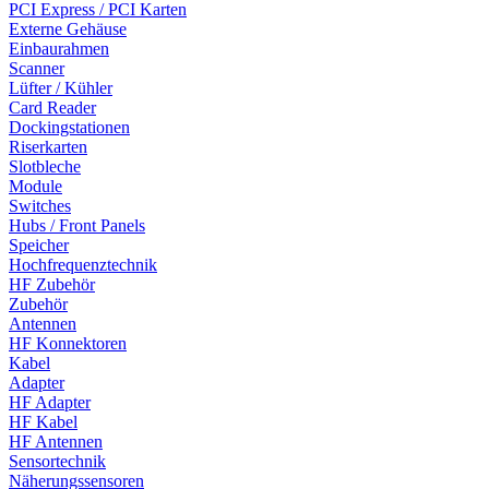
PCI Express / PCI Karten
Externe Gehäuse
Einbaurahmen
Scanner
Lüfter / Kühler
Card Reader
Dockingstationen
Riserkarten
Slotbleche
Module
Switches
Hubs / Front Panels
Speicher
Hochfrequenztechnik
HF Zubehör
Zubehör
Antennen
HF Konnektoren
Kabel
Adapter
HF Adapter
HF Kabel
HF Antennen
Sensortechnik
Näherungssensoren