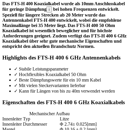
Das FTS-H 400 Koaxialkabel wurde als 10mm Anschlusskabel
für geringe Dämpfung
bei hohen Frequenzen entwickelt.
i
Speziell für längere Strecken ab 20 Meter wurde das
Antennenkabel FTS-H 400 entwickelt, wobei die empfohlene
Maximallänge bei 35 Meter liegt. Das FTS-H 400 50 Ohm
Koaxialkabel ist wesentlich beweglicher und für höchste
Anforderungen geeignet. Zudem verfügt das FTS-H 400 6 GHz
Koaxialkabel über sehr gute mechanische Eigenschaften und
entspricht den aktuellen Brandschutz Normen.
Highlights des FTS-H 400 6 GHz Antennenkabels
✓
Stabile Leistungsparameter
✓
Hochflexibles Koaxialkabel 50 Ohm
✓
Beste Dämpfungswerte für ein 10 mm Kabel
✓
Mit vielen Steckervarianten lieferbar
✓
Kann für Längen von bis zu 40m verwendet werden
Eigenschaften des FTS-H 400 6 GHz Koaxialkabels
Mechanischer Aufbau
Innenleiter Typ
Litze
Innenleiter Durchmesser
Φ 2.74± 0.025[mm]
Mantel
Φ 10.16 ± 0.2 [mm]