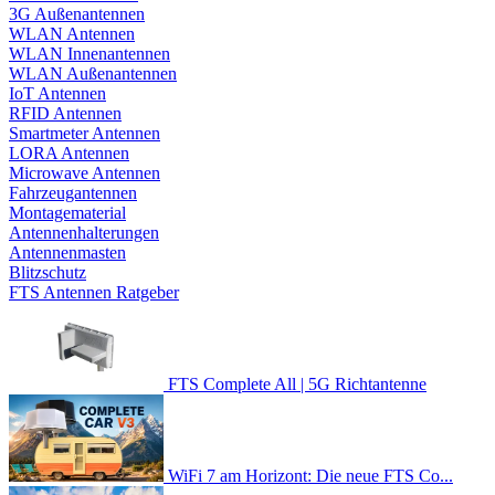
3G Außenantennen
WLAN Antennen
WLAN Innenantennen
WLAN Außenantennen
IoT Antennen
RFID Antennen
Smartmeter Antennen
LORA Antennen
Microwave Antennen
Fahrzeugantennen
Montagematerial
Antennenhalterungen
Antennenmasten
Blitzschutz
FTS Antennen Ratgeber
FTS Complete All | 5G Richtantenne
WiFi 7 am Horizont: Die neue FTS Co...