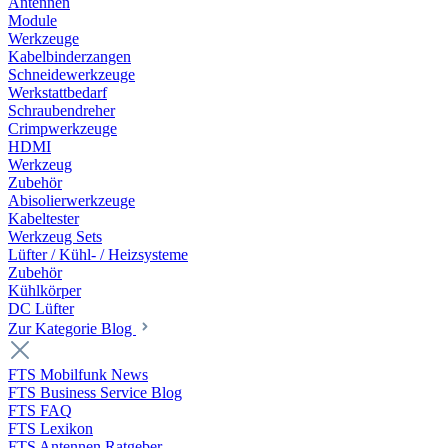
Antennen
Module
Werkzeuge
Kabelbinderzangen
Schneidewerkzeuge
Werkstattbedarf
Schraubendreher
Crimpwerkzeuge
HDMI
Werkzeug
Zubehör
Abisolierwerkzeuge
Kabeltester
Werkzeug Sets
Lüfter / Kühl- / Heizsysteme
Zubehör
Kühlkörper
DC Lüfter
Zur Kategorie Blog
FTS Mobilfunk News
FTS Business Service Blog
FTS FAQ
FTS Lexikon
FTS Antennen Ratgeber