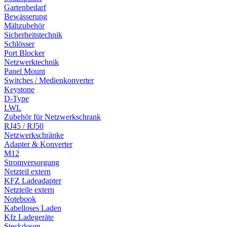
Gartenbedarf
Bewässerung
Mähzubehör
Sicherheitstechnik
Schlösser
Port Blocker
Netzwerktechnik
Panel Mount
Switches / Medienkonverter
Keystone
D-Type
LWL
Zubehör für Netzwerkschrank
RJ45 / RJ50
Netzwerkschränke
Adapter & Konverter
M12
Stromversorgung
Netzteil extern
KFZ Ladeadapter
Netzteile extern
Notebook
Kabelloses Laden
Kfz Ladegeräte
Steckdosen