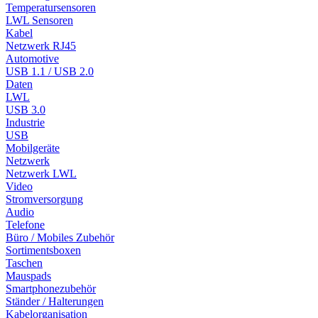
Temperatursensoren
LWL Sensoren
Kabel
Netzwerk RJ45
Automotive
USB 1.1 / USB 2.0
Daten
LWL
USB 3.0
Industrie
USB
Mobilgeräte
Netzwerk
Netzwerk LWL
Video
Stromversorgung
Audio
Telefone
Büro / Mobiles Zubehör
Sortimentsboxen
Taschen
Mauspads
Smartphonezubehör
Ständer / Halterungen
Kabelorganisation