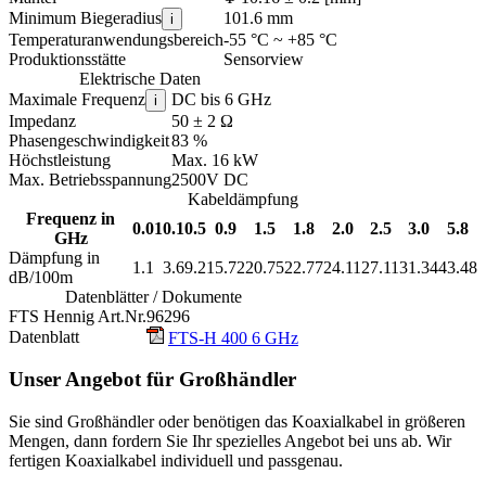
Minimum Biegeradius
101.6 mm
i
Temperaturanwendungsbereich
-55 °C ~ +85 °C
Produktionsstätte
Sensorview
Elektrische Daten
Maximale Frequenz
DC bis 6 GHz
i
Impedanz
50 ± 2 Ω
Phasengeschwindigkeit
83 %
Höchstleistung
Max. 16 kW
Max. Betriebsspannung
2500V DC
Kabeldämpfung
Frequenz in
0.01
0.1
0.5
0.9
1.5
1.8
2.0
2.5
3.0
5.8
GHz
Dämpfung in
1.1
3.6
9.2
15.72
20.75
22.77
24.11
27.11
31.34
43.48
dB/100m
Datenblätter / Dokumente
FTS Hennig Art.Nr.
96296
Datenblatt
FTS-H 400 6 GHz
Unser Angebot für Großhändler
Sie sind Großhändler oder benötigen das Koaxialkabel in größeren
Mengen, dann fordern Sie Ihr spezielles Angebot bei uns ab. Wir
fertigen Koaxialkabel individuell und passgenau.