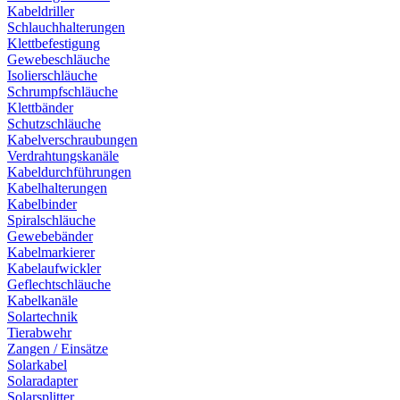
Kabeldriller
Schlauchhalterungen
Klettbefestigung
Gewebeschläuche
Isolierschläuche
Schrumpfschläuche
Klettbänder
Schutzschläuche
Kabelverschraubungen
Verdrahtungskanäle
Kabeldurchführungen
Kabelhalterungen
Kabelbinder
Spiralschläuche
Gewebebänder
Kabelmarkierer
Kabelaufwickler
Geflechtschläuche
Kabelkanäle
Solartechnik
Tierabwehr
Zangen / Einsätze
Solarkabel
Solaradapter
Solarsplitter