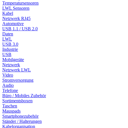
Temperatursensoren
LWL Sensoren
Kabel
Netzwerk RJ45
Automotive
USB 1.1 / USB 2.0
Daten
LWL
USB 3.0
Industrie
USB
Mobilgeräte
Netzwerk
Netzwerk LWL
Video
Stromversorgung
Audio
Telefone
Büro / Mobiles Zubehör
Sortimentsboxen
Taschen
Mauspads
Smartphonezubehör
Ständer / Halterungen
Kabelorganisation