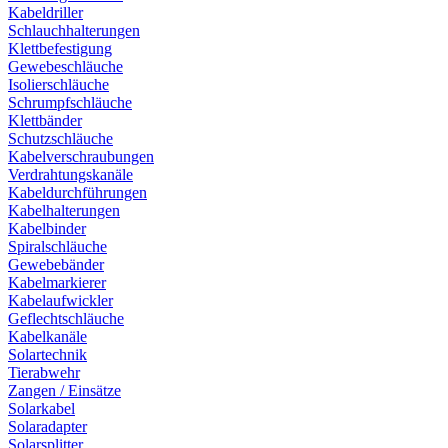
Kabeldriller
Schlauchhalterungen
Klettbefestigung
Gewebeschläuche
Isolierschläuche
Schrumpfschläuche
Klettbänder
Schutzschläuche
Kabelverschraubungen
Verdrahtungskanäle
Kabeldurchführungen
Kabelhalterungen
Kabelbinder
Spiralschläuche
Gewebebänder
Kabelmarkierer
Kabelaufwickler
Geflechtschläuche
Kabelkanäle
Solartechnik
Tierabwehr
Zangen / Einsätze
Solarkabel
Solaradapter
Solarsplitter