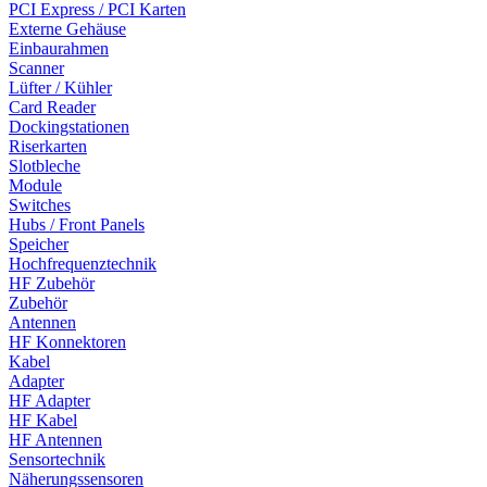
PCI Express / PCI Karten
Externe Gehäuse
Einbaurahmen
Scanner
Lüfter / Kühler
Card Reader
Dockingstationen
Riserkarten
Slotbleche
Module
Switches
Hubs / Front Panels
Speicher
Hochfrequenztechnik
HF Zubehör
Zubehör
Antennen
HF Konnektoren
Kabel
Adapter
HF Adapter
HF Kabel
HF Antennen
Sensortechnik
Näherungssensoren