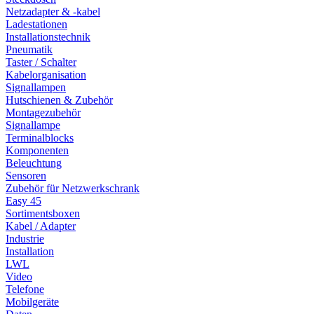
Netzadapter & -kabel
Ladestationen
Installationstechnik
Pneumatik
Taster / Schalter
Kabelorganisation
Signallampen
Hutschienen & Zubehör
Montagezubehör
Signallampe
Terminalblocks
Komponenten
Beleuchtung
Sensoren
Zubehör für Netzwerkschrank
Easy 45
Sortimentsboxen
Kabel / Adapter
Industrie
Installation
LWL
Video
Telefone
Mobilgeräte