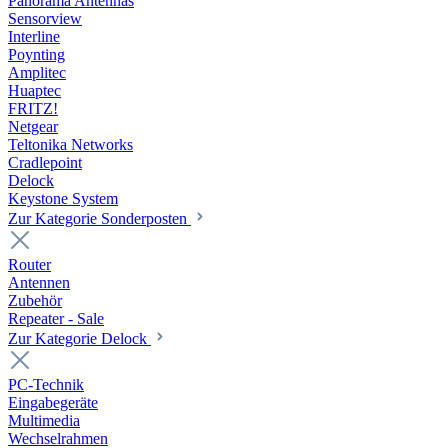
Panorama Antennas
Sensorview
Interline
Poynting
Amplitec
Huaptec
FRITZ!
Netgear
Teltonika Networks
Cradlepoint
Delock
Keystone System
Zur Kategorie Sonderposten
Router
Antennen
Zubehör
Repeater - Sale
Zur Kategorie Delock
PC-Technik
Eingabegeräte
Multimedia
Wechselrahmen