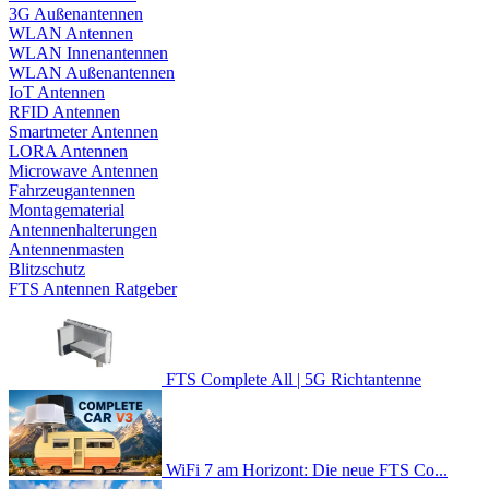
3G Außenantennen
WLAN Antennen
WLAN Innenantennen
WLAN Außenantennen
IoT Antennen
RFID Antennen
Smartmeter Antennen
LORA Antennen
Microwave Antennen
Fahrzeugantennen
Montagematerial
Antennenhalterungen
Antennenmasten
Blitzschutz
FTS Antennen Ratgeber
FTS Complete All | 5G Richtantenne
WiFi 7 am Horizont: Die neue FTS Co...