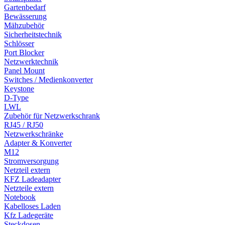
Gartenbedarf
Bewässerung
Mähzubehör
Sicherheitstechnik
Schlösser
Port Blocker
Netzwerktechnik
Panel Mount
Switches / Medienkonverter
Keystone
D-Type
LWL
Zubehör für Netzwerkschrank
RJ45 / RJ50
Netzwerkschränke
Adapter & Konverter
M12
Stromversorgung
Netzteil extern
KFZ Ladeadapter
Netzteile extern
Notebook
Kabelloses Laden
Kfz Ladegeräte
Steckdosen