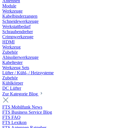
Antennen
Module
Werkzeuge
Kabelbinderzangen
Schneidewerkzeuge
Werkstattbedarf
Schraubendreher
Crimpwerkzeuge
HDMI
Werkzeug
Zubehör
Abisolierwerkzeuge
Kabeltester
Werkzeug Sets
Lüfter / Kühl- / Heizsysteme
Zubehör
Kühlkörper
DC Lüfter
Zur Kategorie Blog
FTS Mobilfunk News
FTS Business Service Blog
FTS FAQ
FTS Lexikon
FTS Antennen Ratgeber