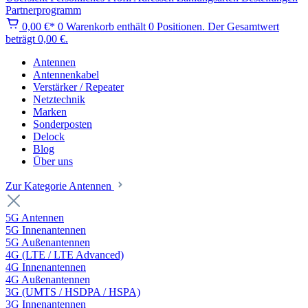
Partnerprogramm
0,00 €*
0
Warenkorb enthält 0 Positionen. Der Gesamtwert
beträgt 0,00 €.
Antennen
Antennenkabel
Verstärker / Repeater
Netztechnik
Marken
Sonderposten
Delock
Blog
Über uns
Zur Kategorie Antennen
5G Antennen
5G Innenantennen
5G Außenantennen
4G (LTE / LTE Advanced)
4G Innenantennen
4G Außenantennen
3G (UMTS / HSDPA / HSPA)
3G Innenantennen