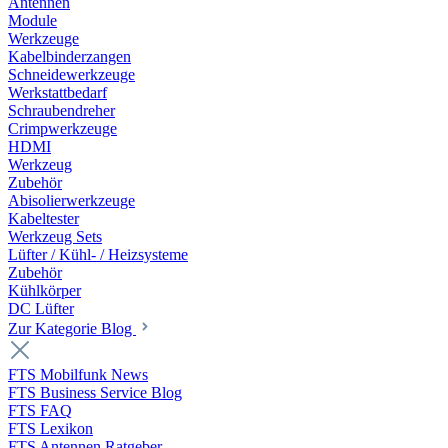
Antennen
Module
Werkzeuge
Kabelbinderzangen
Schneidewerkzeuge
Werkstattbedarf
Schraubendreher
Crimpwerkzeuge
HDMI
Werkzeug
Zubehör
Abisolierwerkzeuge
Kabeltester
Werkzeug Sets
Lüfter / Kühl- / Heizsysteme
Zubehör
Kühlkörper
DC Lüfter
Zur Kategorie Blog
FTS Mobilfunk News
FTS Business Service Blog
FTS FAQ
FTS Lexikon
FTS Antennen Ratgeber