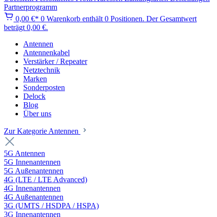
Partnerprogramm
0,00 €*
0
Warenkorb enthält 0 Positionen. Der Gesamtwert
beträgt 0,00 €.
Antennen
Antennenkabel
Verstärker / Repeater
Netztechnik
Marken
Sonderposten
Delock
Blog
Über uns
Zur Kategorie Antennen
5G Antennen
5G Innenantennen
5G Außenantennen
4G (LTE / LTE Advanced)
4G Innenantennen
4G Außenantennen
3G (UMTS / HSDPA / HSPA)
3G Innenantennen