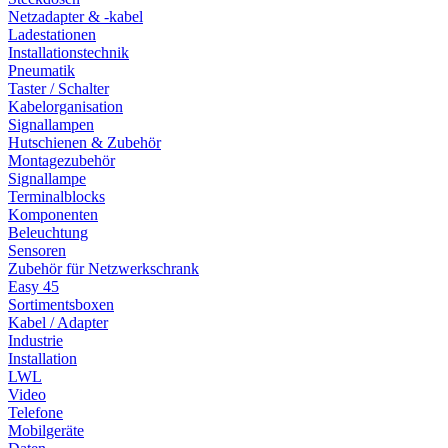
Netzadapter & -kabel
Ladestationen
Installationstechnik
Pneumatik
Taster / Schalter
Kabelorganisation
Signallampen
Hutschienen & Zubehör
Montagezubehör
Signallampe
Terminalblocks
Komponenten
Beleuchtung
Sensoren
Zubehör für Netzwerkschrank
Easy 45
Sortimentsboxen
Kabel / Adapter
Industrie
Installation
LWL
Video
Telefone
Mobilgeräte