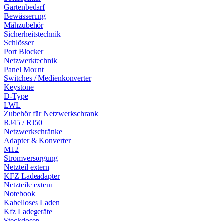
Gartenbedarf
Bewässerung
Mähzubehör
Sicherheitstechnik
Schlösser
Port Blocker
Netzwerktechnik
Panel Mount
Switches / Medienkonverter
Keystone
D-Type
LWL
Zubehör für Netzwerkschrank
RJ45 / RJ50
Netzwerkschränke
Adapter & Konverter
M12
Stromversorgung
Netzteil extern
KFZ Ladeadapter
Netzteile extern
Notebook
Kabelloses Laden
Kfz Ladegeräte
Steckdosen