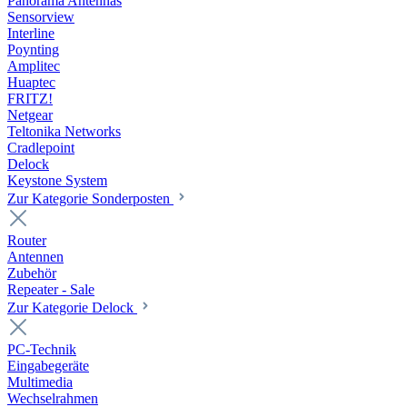
Panorama Antennas
Sensorview
Interline
Poynting
Amplitec
Huaptec
FRITZ!
Netgear
Teltonika Networks
Cradlepoint
Delock
Keystone System
Zur Kategorie Sonderposten
Router
Antennen
Zubehör
Repeater - Sale
Zur Kategorie Delock
PC-Technik
Eingabegeräte
Multimedia
Wechselrahmen