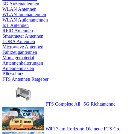
3G Außenantennen
WLAN Antennen
WLAN Innenantennen
WLAN Außenantennen
IoT Antennen
RFID Antennen
Smartmeter Antennen
LORA Antennen
Microwave Antennen
Fahrzeugantennen
Montagematerial
Antennenhalterungen
Antennenmasten
Blitzschutz
FTS Antennen Ratgeber
FTS Complete All | 5G Richtantenne
WiFi 7 am Horizont: Die neue FTS Co...