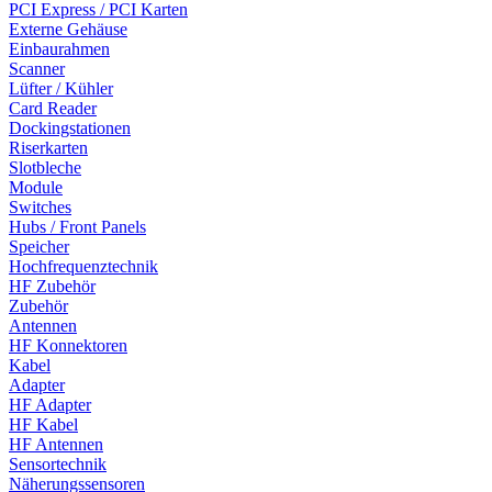
PCI Express / PCI Karten
Externe Gehäuse
Einbaurahmen
Scanner
Lüfter / Kühler
Card Reader
Dockingstationen
Riserkarten
Slotbleche
Module
Switches
Hubs / Front Panels
Speicher
Hochfrequenztechnik
HF Zubehör
Zubehör
Antennen
HF Konnektoren
Kabel
Adapter
HF Adapter
HF Kabel
HF Antennen
Sensortechnik
Näherungssensoren