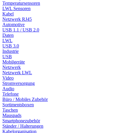
Temperatursensoren
LWL Sensoren
Kabel
Netzwerk RJ45
Automotive
USB 1.1 / USB 2.0
Daten
LWL
USB 3.0
Industrie
USB
Mobilgeräte
Netzwerk
Netzwerk LWL
Video
Stromversorgung
Audio
Telefone
Büro / Mobiles Zubehör
Sortimentsboxen
Taschen
Mauspads
Smartphonezubehör
Ständer / Halterungen
Kabelorganisation