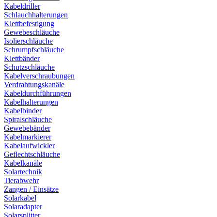
Kabeldriller
Schlauchhalterungen
Klettbefestigung
Gewebeschläuche
Isolierschläuche
Schrumpfschläuche
Klettbänder
Schutzschläuche
Kabelverschraubungen
Verdrahtungskanäle
Kabeldurchführungen
Kabelhalterungen
Kabelbinder
Spiralschläuche
Gewebebänder
Kabelmarkierer
Kabelaufwickler
Geflechtschläuche
Kabelkanäle
Solartechnik
Tierabwehr
Zangen / Einsätze
Solarkabel
Solaradapter
Solarsplitter