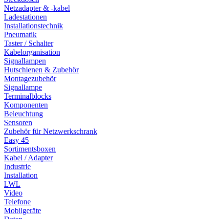
Netzadapter & -kabel
Ladestationen
Installationstechnik
Pneumatik
Taster / Schalter
Kabelorganisation
Signallampen
Hutschienen & Zubehör
Montagezubehör
Signallampe
Terminalblocks
Komponenten
Beleuchtung
Sensoren
Zubehör für Netzwerkschrank
Easy 45
Sortimentsboxen
Kabel / Adapter
Industrie
Installation
LWL
Video
Telefone
Mobilgeräte