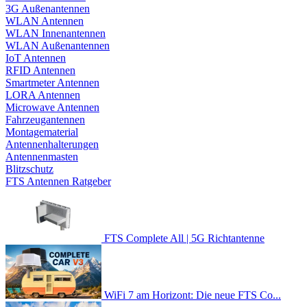
3G Außenantennen
WLAN Antennen
WLAN Innenantennen
WLAN Außenantennen
IoT Antennen
RFID Antennen
Smartmeter Antennen
LORA Antennen
Microwave Antennen
Fahrzeugantennen
Montagematerial
Antennenhalterungen
Antennenmasten
Blitzschutz
FTS Antennen Ratgeber
FTS Complete All | 5G Richtantenne
WiFi 7 am Horizont: Die neue FTS Co...