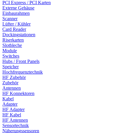
PCI Express / PCI Karten
Externe Gehäuse
Einbaurahmen
Scanner
Lüfter / Kühler
Card Reader
Dockingstationen
Riserkarten
Slotbleche
Module
Switches
Hubs / Front Panels
Speicher
Hochfrequenztechnik
HF Zubehör
Zubehör
Antennen
HF Konnektoren
Kabel
Adapter
HF Adapter
HF Kabel
HF Antennen
Sensortechnik
Näherungssensoren