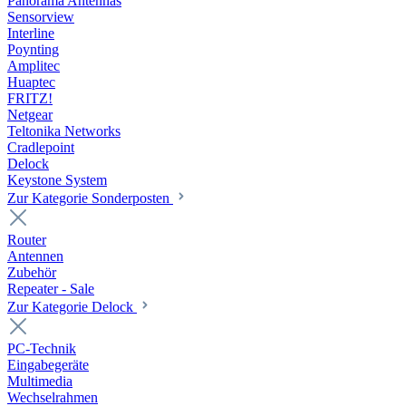
Panorama Antennas
Sensorview
Interline
Poynting
Amplitec
Huaptec
FRITZ!
Netgear
Teltonika Networks
Cradlepoint
Delock
Keystone System
Zur Kategorie Sonderposten
Router
Antennen
Zubehör
Repeater - Sale
Zur Kategorie Delock
PC-Technik
Eingabegeräte
Multimedia
Wechselrahmen