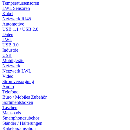
Temperatursensoren
LWL Sensoren
Kabel
Netzwerk RJ45
Automotive
USB 1.1 / USB 2.0
Daten
LWL
USB 3.0
Industrie
USB
Mobilgeräte
Netzwerk
Netzwerk LWL
Video
Stromversorgung
Audio
Telefone
Büro / Mobiles Zubehör
Sortimentsboxen
Taschen
Mauspads
Smartphonezubehör
Ständer / Halterungen
Kabelorganisation