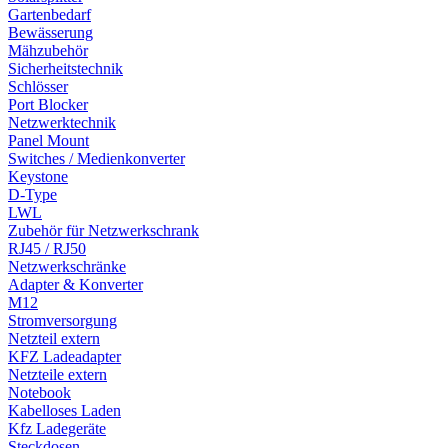
Gartenbedarf
Bewässerung
Mähzubehör
Sicherheitstechnik
Schlösser
Port Blocker
Netzwerktechnik
Panel Mount
Switches / Medienkonverter
Keystone
D-Type
LWL
Zubehör für Netzwerkschrank
RJ45 / RJ50
Netzwerkschränke
Adapter & Konverter
M12
Stromversorgung
Netzteil extern
KFZ Ladeadapter
Netzteile extern
Notebook
Kabelloses Laden
Kfz Ladegeräte
Steckdosen