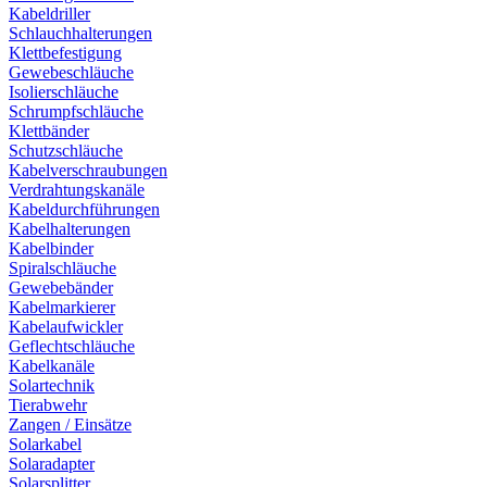
Kabeldriller
Schlauchhalterungen
Klettbefestigung
Gewebeschläuche
Isolierschläuche
Schrumpfschläuche
Klettbänder
Schutzschläuche
Kabelverschraubungen
Verdrahtungskanäle
Kabeldurchführungen
Kabelhalterungen
Kabelbinder
Spiralschläuche
Gewebebänder
Kabelmarkierer
Kabelaufwickler
Geflechtschläuche
Kabelkanäle
Solartechnik
Tierabwehr
Zangen / Einsätze
Solarkabel
Solaradapter
Solarsplitter