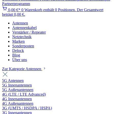
Partnerprogramm
0,00 €*
0
Warenkorb enthält 0 Positionen. Der Gesamtwert
beträgt 0,00 €.
Antennen
Antennenkabel
Verstärker / Repeater
Netztechnik
Marken
Sonderposten
Delock
Blog
Über uns
Zur Kategorie Antennen
5G Antennen
5G Innenantennen
5G Außenantennen
4G (LTE / LTE Advanced)
4G Innenantennen
4G Außenantennen
3G (UMTS / HSDPA / HSPA)
3G Innenantennen