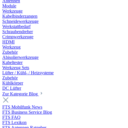
Antennen
Module
Werkzeuge
Kabelbinderzangen
Schneidewerkzeuge
Werkstattbedarf
Schraubendreher
Crimpwerkzeuge
HDMI
Werkzeug
Zubehör
Abisolierwerkzeuge
Kabeltester
Werkzeug Sets
Lüfter / Kühl- / Heizsysteme
Zubehör
Kühlkörper
DC Lüfter
Zur Kategorie Blog
FTS Mobilfunk News
FTS Business Service Blog
FTS FAQ
FTS Lexikon
FTS Antennen Ratgeber