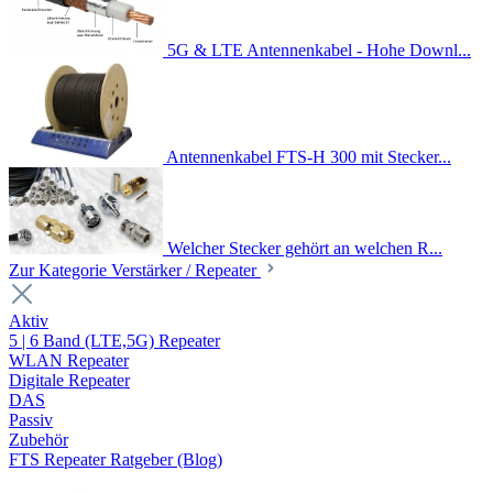
5G & LTE Antennenkabel - Hohe Downl...
Antennenkabel FTS-H 300 mit Stecker...
Welcher Stecker gehört an welchen R...
Zur Kategorie Verstärker / Repeater
Aktiv
5 | 6 Band (LTE,5G) Repeater
WLAN Repeater
Digitale Repeater
DAS
Passiv
Zubehör
FTS Repeater Ratgeber (Blog)