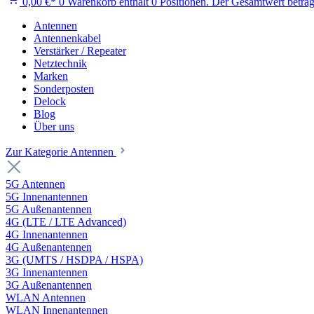
0,00 €*
0
Warenkorb enthält 0 Positionen. Der Gesamtwert beträg
Antennen
Antennenkabel
Verstärker / Repeater
Netztechnik
Marken
Sonderposten
Delock
Blog
Über uns
Zur Kategorie Antennen
5G Antennen
5G Innenantennen
5G Außenantennen
4G (LTE / LTE Advanced)
4G Innenantennen
4G Außenantennen
3G (UMTS / HSDPA / HSPA)
3G Innenantennen
3G Außenantennen
WLAN Antennen
WLAN Innenantennen