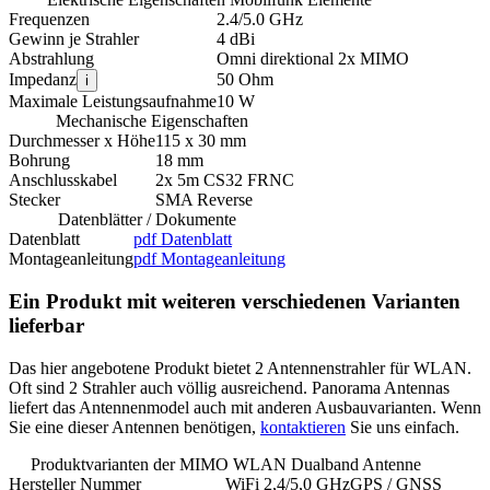
Frequenzen
2.4/5.0 GHz
Gewinn je Strahler
4 dBi
Abstrahlung
Omni direktional 2x MIMO
Impedanz
50 Ohm
i
Maximale Leistungsaufnahme
10 W
Mechanische Eigenschaften
Durchmesser x Höhe
115 x 30 mm
Bohrung
18 mm
Anschlusskabel
2x 5m CS32 FRNC
Stecker
SMA Reverse
Datenblätter / Dokumente
Datenblatt
pdf Datenblatt
Montageanleitung
pdf Montageanleitung
Ein Produkt mit weiteren verschiedenen Varianten
lieferbar
Das hier angebotene Produkt bietet 2 Antennenstrahler für WLAN.
Oft sind 2 Strahler auch völlig ausreichend. Panorama Antennas
liefert das Antennenmodel auch mit anderen Ausbauvarianten. Wenn
Sie eine dieser Antennen benötigen,
kontaktieren
Sie uns einfach.
Produktvarianten der MIMO WLAN Dualband Antenne
Hersteller Nummer
WiFi 2,4/5,0 GHz
GPS / GNSS