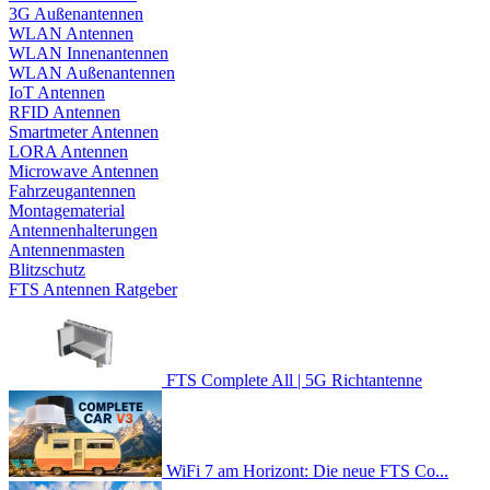
3G Außenantennen
WLAN Antennen
WLAN Innenantennen
WLAN Außenantennen
IoT Antennen
RFID Antennen
Smartmeter Antennen
LORA Antennen
Microwave Antennen
Fahrzeugantennen
Montagematerial
Antennenhalterungen
Antennenmasten
Blitzschutz
FTS Antennen Ratgeber
FTS Complete All | 5G Richtantenne
WiFi 7 am Horizont: Die neue FTS Co...