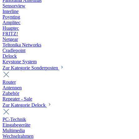
Panorama Antennas
Sensorview
Interline
Poynting
Amplitec
Huaptec
FRITZ!
Netgear
Teltonika Networks
Cradlepoint
Delock
Keystone System
Zur Kategorie Sonderposten
Router
Antennen
Zubehör
Repeater - Sale
Zur Kategorie Delock
PC-Technik
Eingabegeräte
Multimedia
Wechselrahmen