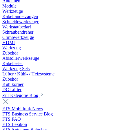
Antennen
Module
Werkzeuge
Kabelbinderzangen
Schneidewerkzeuge
Werkstattbedarf
Schraubendreher
Crimpwerkzeuge
HDMI
Werkzeug
Zubehör
Abisolierwerkzeuge
Kabeltester
Werkzeug Sets
Lüfter / Kühl- / Heizsysteme
Zubehör
Kühlkörper
DC Lüfter
Zur Kategorie Blog
FTS Mobilfunk News
FTS Business Service Blog
FTS FAQ
FTS Lexikon
FTS Antennen Ratgeber