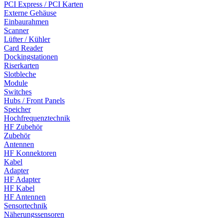
PCI Express / PCI Karten
Externe Gehäuse
Einbaurahmen
Scanner
Lüfter / Kühler
Card Reader
Dockingstationen
Riserkarten
Slotbleche
Module
Switches
Hubs / Front Panels
Speicher
Hochfrequenztechnik
HF Zubehör
Zubehör
Antennen
HF Konnektoren
Kabel
Adapter
HF Adapter
HF Kabel
HF Antennen
Sensortechnik
Näherungssensoren