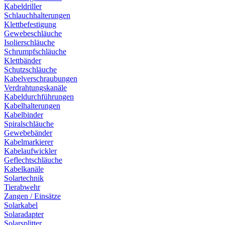
Kabeldriller
Schlauchhalterungen
Klettbefestigung
Gewebeschläuche
Isolierschläuche
Schrumpfschläuche
Klettbänder
Schutzschläuche
Kabelverschraubungen
Verdrahtungskanäle
Kabeldurchführungen
Kabelhalterungen
Kabelbinder
Spiralschläuche
Gewebebänder
Kabelmarkierer
Kabelaufwickler
Geflechtschläuche
Kabelkanäle
Solartechnik
Tierabwehr
Zangen / Einsätze
Solarkabel
Solaradapter
Solarsplitter