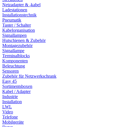
Netzadapter & -kabel
Ladestationen
Installationstechnik
Pneumatik
Taster / Schalter
Kabelorganisation
Signallampen
Hutschienen & Zubehör
Montagezubehör
Signallampe
Terminalblocks
Komponenten
Beleuchtung
Sensoren
Zubehör für Netzwerkschrank
Easy 45
Sortimentsboxen
Kabel / Adapter
Industrie
Installation
LWL
Video
Telefone
Mobilgeräte