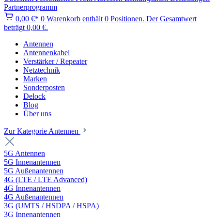
Partnerprogramm
0,00 €*
0
Warenkorb enthält 0 Positionen. Der Gesamtwert
beträgt 0,00 €.
Antennen
Antennenkabel
Verstärker / Repeater
Netztechnik
Marken
Sonderposten
Delock
Blog
Über uns
Zur Kategorie Antennen
5G Antennen
5G Innenantennen
5G Außenantennen
4G (LTE / LTE Advanced)
4G Innenantennen
4G Außenantennen
3G (UMTS / HSDPA / HSPA)
3G Innenantennen