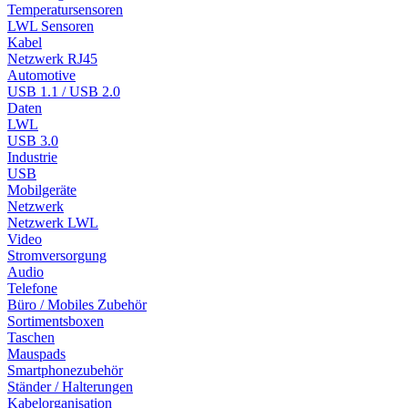
Temperatursensoren
LWL Sensoren
Kabel
Netzwerk RJ45
Automotive
USB 1.1 / USB 2.0
Daten
LWL
USB 3.0
Industrie
USB
Mobilgeräte
Netzwerk
Netzwerk LWL
Video
Stromversorgung
Audio
Telefone
Büro / Mobiles Zubehör
Sortimentsboxen
Taschen
Mauspads
Smartphonezubehör
Ständer / Halterungen
Kabelorganisation