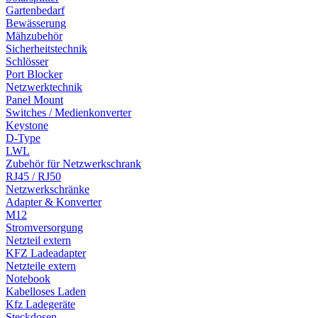
Gartenbedarf
Bewässerung
Mähzubehör
Sicherheitstechnik
Schlösser
Port Blocker
Netzwerktechnik
Panel Mount
Switches / Medienkonverter
Keystone
D-Type
LWL
Zubehör für Netzwerkschrank
RJ45 / RJ50
Netzwerkschränke
Adapter & Konverter
M12
Stromversorgung
Netzteil extern
KFZ Ladeadapter
Netzteile extern
Notebook
Kabelloses Laden
Kfz Ladegeräte
Steckdosen